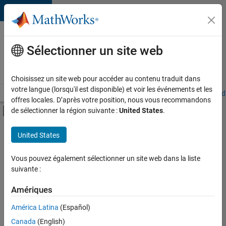
Passer au contenu
Votre
carrière
Sélectionner un site web
chez
MathWorks
Choisissez un site web pour accéder au contenu traduit dans
votre langue (lorsqu'il est disponible) et voir les événements et les
Accueil
Explorer nos opportunités
Adresses de nos bureaux
Étudi
offres locales. D’après votre position, nous vous recommandons
Activer/désactiver l'affichage du menu d
de sélectionner la région suivante :
United States
.
Contenu principal
FILTRER PAR
United States
Programme destiné aux nouvelles carrières (EDG)
+
4
Infrastructure et architecture
Vous pouvez également sélectionner un site web dans la liste
suivante :
Ingénierie de la qualité
Expérience utilisateur
Amériques
Applications et services web
América Latina
(Español)
Trier par
Canada
(English)