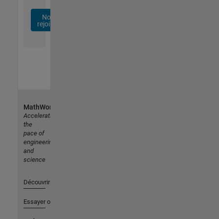
Nous
rejoindre
MathWorks
Accelerating
the
pace of
engineering
and
science
Découvrir les produits
Essayer ou acheter