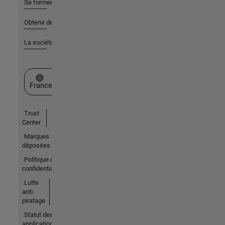
Se former
Obtenir de l'aide
La société
Sélectionner un site web
France
Trust
Center
Marques
déposées
Politique de
confidentialité
Lutte
anti-
piratage
Statut des
applications