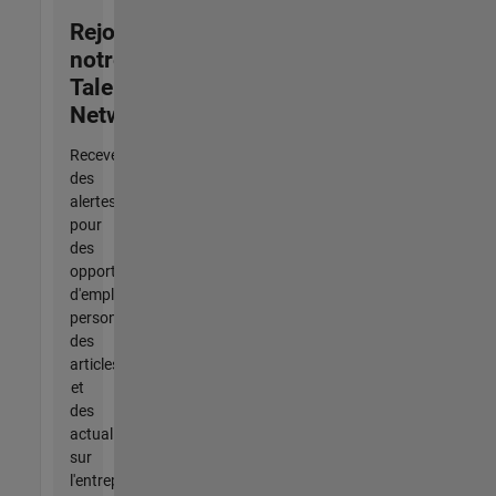
Rejoignez
notre
Talent
Network
Recevez
des
alertes
pour
des
opportunités
d'emploi
personnalisées,
des
articles
et
des
actualités
sur
l'entreprise.