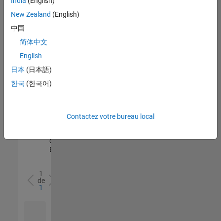
India
(English)
l’ensemble
New Zealand
(English)
des
opportunités
中国
de
简体中文
votre
English
région.
日本
(日本語)
한국
(한국어)
Senior Software Quality Engineer
Senior
Software
Quality
Engineer
Contactez votre bureau local
FR-Meudon
|
Ingénierie de la
qualité |
Expérimenté(e)
1
de
1