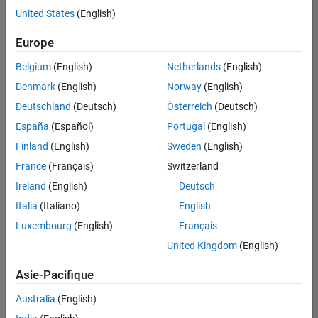
United States
(English)
Enregistrer
les offres
d’emploi
sélectionnées
Europe
Belgium
(English)
Netherlands
(English)
Les
Denmark
(English)
Norway
(English)
descriptions
Deutschland
(Deutsch)
Österreich
(Deutsch)
de
España
(Español)
Portugal
(English)
poste
n’ont
Finland
(English)
Sweden
(English)
pas
France
(Français)
Switzerland
toutes
Ireland
(English)
Deutsch
été
traduites.
Italia
(Italiano)
English
Effectuez
Luxembourg
(English)
Français
une
United Kingdom
(English)
recherche
par
Asie-Pacifique
lieu
pour
Australia
(English)
trouver