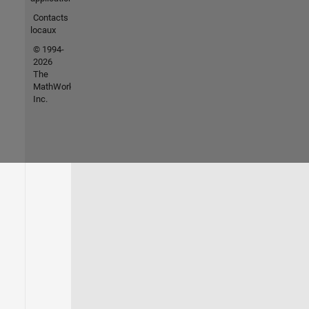
Contacts
locaux
© 1994-
2026
The
MathWorks,
Inc.