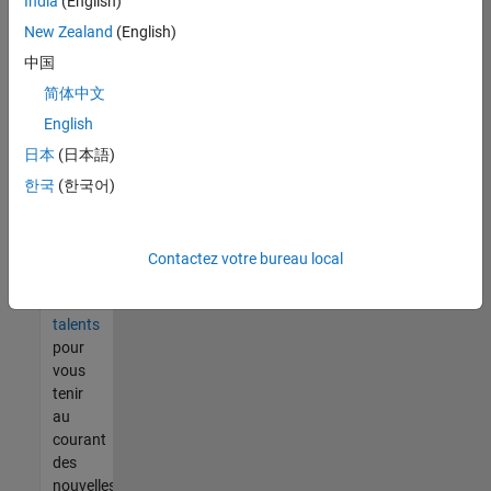
India
(English)
tout
vous
New Zealand
(English)
ne
中国
trouvez
简体中文
pas
d'offre
English
qui
日本
(日本語)
corresponde
한국
(한국어)
à vos
qualifications,
rejoignez
notre
Contactez votre bureau local
réseau
de
talents
pour
vous
tenir
au
courant
des
nouvelles