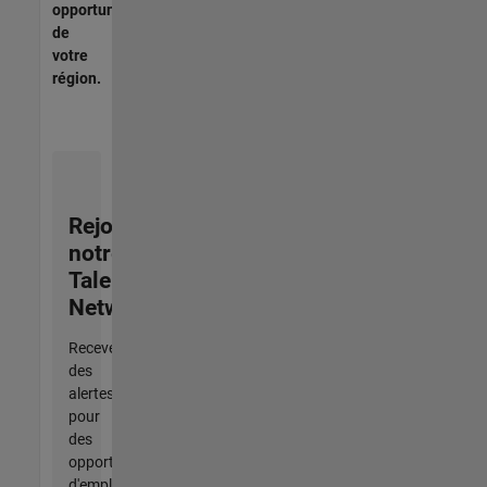
opportunités
de
votre
région.
Rejoignez
notre
Talent
Network
Recevez
des
alertes
pour
des
opportunités
d'emploi