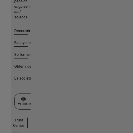
pace of
engineering
and
science
Découvrir les produits
Essayer ou acheter
Se former
Obtenir de l'aide
La société
Sélectionner un site web
France
Trust
Center