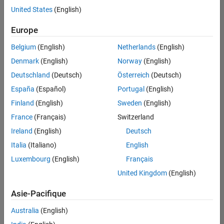
offre
United States
(English)
d'emploi
disponible
Europe
correspondant
à vos
Belgium
(English)
Netherlands
(English)
critères
Denmark
(English)
Norway
(English)
de
recherche.
Deutschland
(Deutsch)
Österreich
(Deutsch)
Vous
España
(Español)
Portugal
(English)
pouvez
Finland
(English)
Sweden
(English)
élargir
France
(Français)
Switzerland
votre
recherche
Ireland
(English)
Deutsch
ou
Italia
(Italiano)
English
afficher
Luxembourg
(English)
Français
l’ensemble
des
United Kingdom
(English)
offres
Asie-Pacifique
d'emploi
.
Si
Australia
(English)
malgré