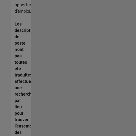
opportunités
d'emploi.
Les
descriptions
de
poste
n’ont
pas
toutes
été
traduites.
Effectuez
une
recherche
par
lieu
pour
trouver
l’ensemble
des