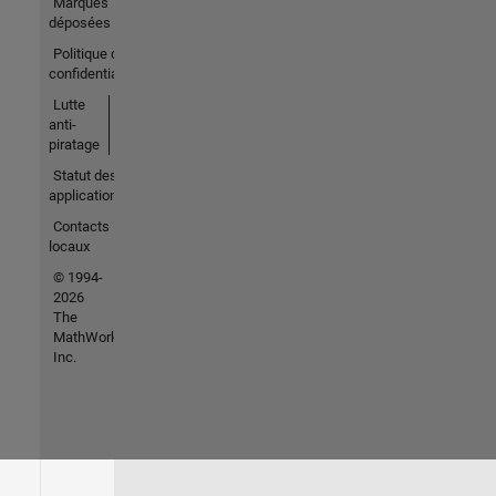
Marques
déposées
Politique de
confidentialité
Lutte
anti-
piratage
Statut des
applications
Contacts
locaux
© 1994-
2026
The
MathWorks,
Inc.