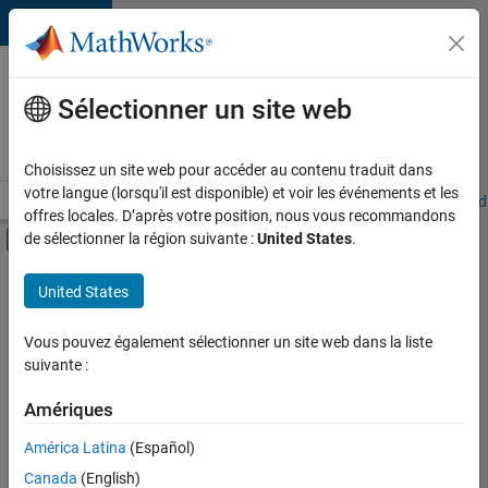
Passer au contenu
Votre
carrière
Sélectionner un site web
chez
MathWorks
Choisissez un site web pour accéder au contenu traduit dans
votre langue (lorsqu'il est disponible) et voir les événements et les
Accueil
Explorer nos opportunités
Adresses de nos bureaux
Étudi
offres locales. D’après votre position, nous vous recommandons
Activer/désactiver l'affichage du menu d
de sélectionner la région suivante :
United States
.
Contenu principal
FILTRER PAR
United States
Globalisation
+
3
Développement de produits
Vous pouvez également sélectionner un site web dans la liste
suivante :
Ingénierie des processus logiciels
Rédaction technique
Amériques
Actuellement,
América Latina
(Español)
il n’y a
Canada
(English)
aucune