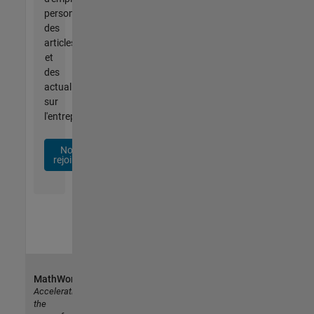
personnalisées,
des
articles
et
des
actualités
sur
l'entreprise.
Nous
rejoindre
MathWorks
Accelerating
the