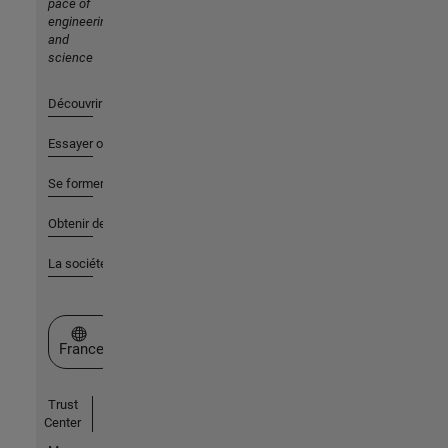
pace of
engineering
and
science
Découvrir les produits
Essayer ou acheter
Se former
Obtenir de l'aide
La société
Sélectionner un site web
France
Trust
Center