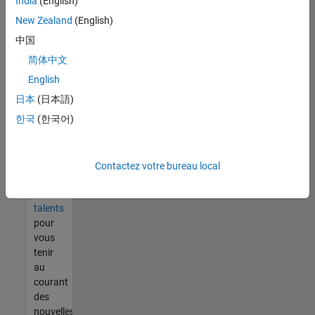
India
(English)
tout
vous
New Zealand
(English)
ne
中国
trouvez
简体中文
pas
d'offre
English
qui
日本
(日本語)
corresponde
한국
(한국어)
à vos
qualifications,
rejoignez
notre
Contactez votre bureau local
réseau
de
talents
pour
vous
tenir
au
courant
des
nouvelles