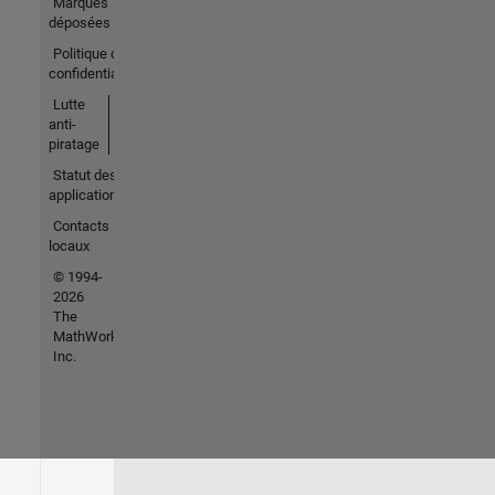
Marques
déposées
Politique de
confidentialité
Lutte
anti-
piratage
Statut des
applications
Contacts
locaux
© 1994-
2026
The
MathWorks,
Inc.