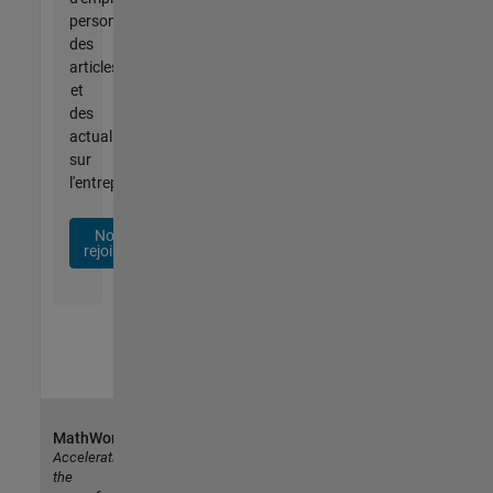
personnalisées,
des
articles
et
des
actualités
sur
l'entreprise.
Nous
rejoindre
MathWorks
Accelerating
the