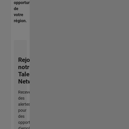
opportunités
de
votre
région.
Rejoignez
notre
Talent
Network
Recevez
des
alertes
pour
des
opportunités
d'emploi