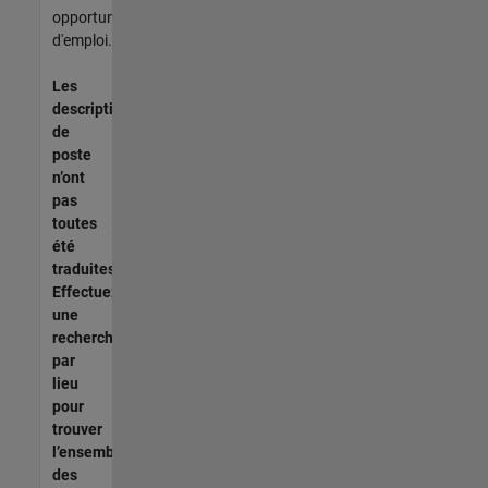
opportunités
d'emploi.
Les
descriptions
de
poste
n’ont
pas
toutes
été
traduites.
Effectuez
une
recherche
par
lieu
pour
trouver
l’ensemble
des