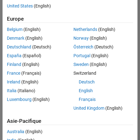
offre
United States
(English)
d'emploi
disponible
Europe
correspondant
à vos
Belgium
(English)
Netherlands
(English)
critères
Denmark
(English)
Norway
(English)
de
recherche.
Deutschland
(Deutsch)
Österreich
(Deutsch)
Vous
España
(Español)
Portugal
(English)
pouvez
Finland
(English)
Sweden
(English)
élargir
France
(Français)
Switzerland
votre
recherche
Ireland
(English)
Deutsch
ou
Italia
(Italiano)
English
afficher
Luxembourg
(English)
Français
l’ensemble
des
United Kingdom
(English)
offres
Asie-Pacifique
d'emploi
.
Si
Australia
(English)
malgré