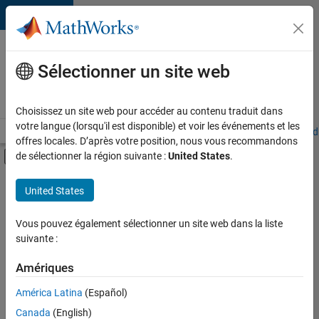
Passer au contenu
Votre
carrière
Sélectionner un site web
chez
MathWorks
Choisissez un site web pour accéder au contenu traduit dans
votre langue (lorsqu'il est disponible) et voir les événements et les
Accueil
Explorer nos opportunités
Adresses de nos bureaux
Étudi
offres locales. D’après votre position, nous vous recommandons
Activer/désactiver l'affichage du menu d
de sélectionner la région suivante :
United States
.
Contenu principal
FILTRER PAR
United States
Programme destiné aux nouvelles carrières (EDG)
+
4
Globalisation
Vous pouvez également sélectionner un site web dans la liste
suivante :
Technologies de l’information
Développement de produits
Amériques
Ingénierie des processus logiciels
Actuellement,
América Latina
(Español)
il n’y a
Canada
(English)
aucune