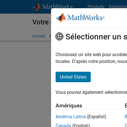
Passer au contenu
Produits
Solution
Votre carrière chez MathWorks
Sélectionner un 
Accueil
Explorer nos opportunités
Adresses de no
Choisissez un site web pour accéder 
FILTRER
locales. D’après votre position, no
United States
Actuell
Vous pou
Vous pouvez également sélectionner 
d'offre q
opportun
Amériques
Les desc
América Latina
(Español)
opportun
Canada
(English)