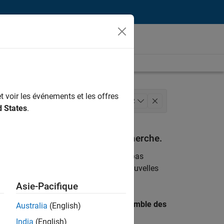
t voir les événements et les offres
hitecture
+
2
d States
.
espondant à vos critères de recherche.
emploi
. Si malgré tout vous ne trouvez pas
ents
pour vous tenir au courant des nouvelles
Asie-Pacifique
 recherche par lieu pour trouver l’ensemble des
Australia
(English)
India
(English)