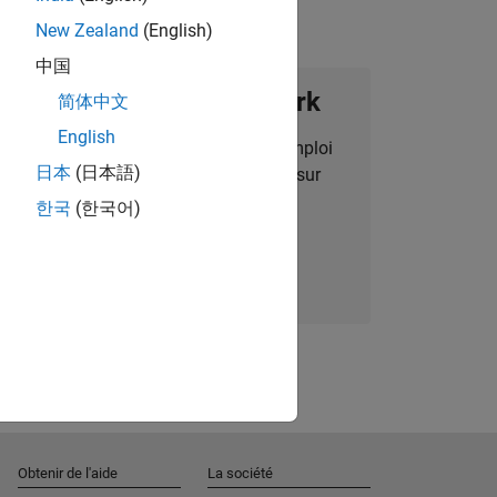
New Zealand
(English)
中国
ignez notre Talent Network
简体中文
English
des alertes pour des opportunités d'emploi
日本
(日本語)
alisées, des articles et des actualités sur
l'entreprise.
한국
(한국어)
Nous rejoindre
Obtenir de l'aide
La société