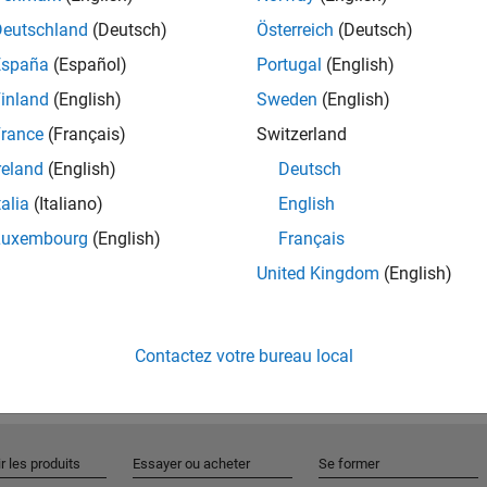
Deutschland
(Deutsch)
Österreich
(Deutsch)
España
(Español)
Portugal
(English)
Rejo
inland
(English)
Sweden
(English)
rance
(Français)
Switzerland
Recevez 
reland
(English)
Deutsch
personn
talia
(Italiano)
English
Luxembourg
(English)
Français
United Kingdom
(English)
Contactez votre bureau local
r les produits
Essayer ou acheter
Se former