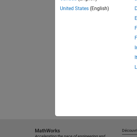
United States
(English)
F
F
I
I
MathWorks
Découvri
Accelerating the pace of engineering and