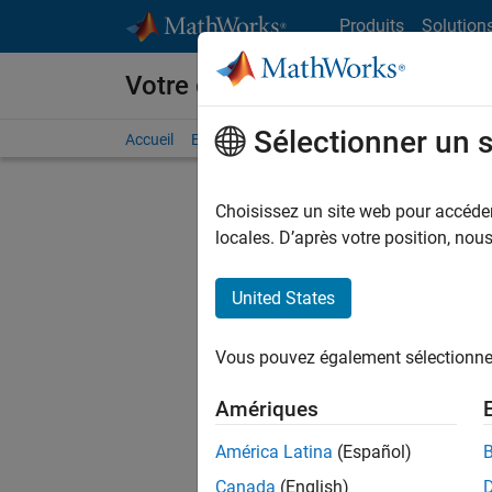
Passer au contenu
Produits
Solution
Votre carrière chez MathWorks
Sélectionner un 
Accueil
Explorer nos opportunités
Adresses de no
Choisissez un site web pour accéder 
FILTRER
locales. D’après votre position, no
United States
Trier p
Vous pouvez également sélectionner 
Enregistr
Amériques
América Latina
(Español)
Les desc
Canada
(English)