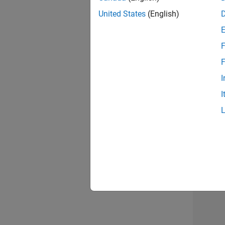
opportun
United States
(English)
Seni
F
F
I
I
1 d