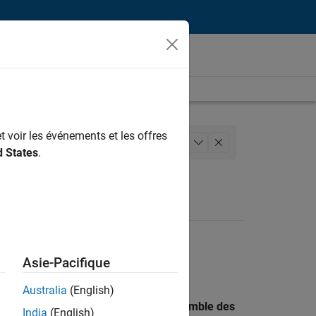
t voir les événements et les offres
produits
Ingénierie de la qualité
+
1
d States
.
Asie-Pacifique
Australia
(English)
 recherche par lieu pour trouver l’ensemble des
India
(English)