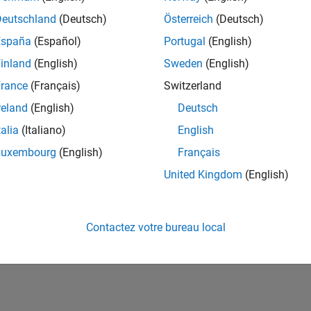
ités de votre région.
Deutschland
(Deutsch)
Österreich
(Deutsch)
España
(Español)
Portugal
(English)
or Software Quality Engineer
Senior Software Quality Engineer
inland
(English)
Sweden
(English)
FR-Meudon
| Ingénierie de la qualité | Expérimenté(e)
rance
(Français)
Switzerland
Leverage your C/C++ development skills to design and develop te
automated test suites, Hands-on testing for Polyspace.
reland
(English)
Deutsch
talia
(Italiano)
English
e
1
Luxembourg
(English)
Français
United Kingdom
(English)
Rejo
Recevez 
Contactez votre bureau local
personn