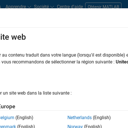
s
Apprendre
Société
Centre d'aide
Obtenir MATLAB
site web
s bureaux
Étudiants et carrières
Ressources
Compte candidat
au contenu traduit dans votre langue (lorsqu'il est disponible) e
 PAR
Programme destiné aux nouvelles carrières (EDG)
Globalisation
Développement de 
us vous recommandons de sélectionner la région suivante :
Unite
Rédaction technique
ar
un site web dans la liste suivante :
er les offres d’emploi
sélectionnées
Europe
Belgium
(English)
Netherlands
(English)
riptions de poste n’ont pas toutes été traduites. Effectuez une
Denmark
(English)
Norway
(English)