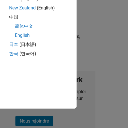
New Zealand
(English)
中国
简体中文
English
st strategies, scalable test frameworks,
日本
(日本語)
한국
(한국어)
ignez notre Talent Network
des alertes pour des opportunités d'emploi
alisées, des articles et des actualités sur
l'entreprise.
Nous rejoindre