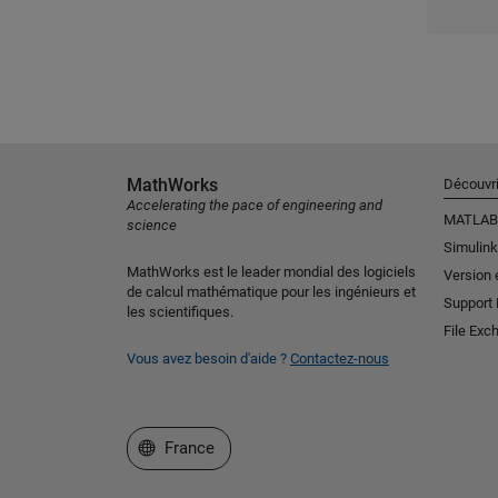
MathWorks
Découvri
Accelerating the pace of engineering and
MATLAB
science
Simulink
MathWorks est le leader mondial des logiciels
Version 
de calcul mathématique pour les ingénieurs et
Support
les scientifiques.
File Exc
Vous avez besoin d'aide ?
Contactez-nous
Sélectionner un site web
France