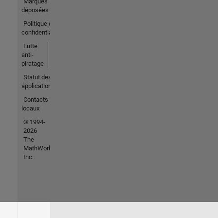
Marques
déposées
Politique de
confidentialité
Lutte
anti-
piratage
Statut des
applications
Contacts
locaux
© 1994-
2026
The
MathWorks,
Inc.