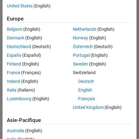
offre
United States
(English)
d'emploi
disponible
Europe
correspondant
à vos
Belgium
(English)
Netherlands
(English)
critères
Denmark
(English)
Norway
(English)
de
recherche.
Deutschland
(Deutsch)
Österreich
(Deutsch)
Vous
España
(Español)
Portugal
(English)
pouvez
Finland
(English)
Sweden
(English)
élargir
France
(Français)
Switzerland
votre
recherche
Ireland
(English)
Deutsch
ou
Italia
(Italiano)
English
afficher
Luxembourg
(English)
Français
l’ensemble
des
United Kingdom
(English)
offres
Asie-Pacifique
d'emploi
.
Si
Australia
(English)
malgré