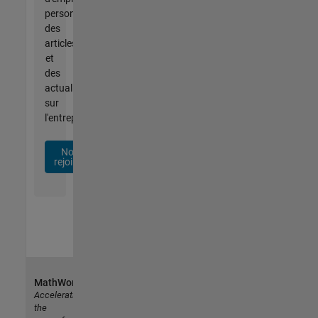
personnalisées,
des
articles
et
des
actualités
sur
l'entreprise.
Nous
rejoindre
MathWorks
Accelerating
the