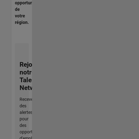
opportunités
de
votre
région.
Rejoignez
notre
Talent
Network
Recevez
des
alertes
pour
des
opportunités
d'emploi