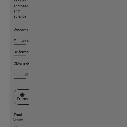
pace of
engineering
and
science
Découvrir les produits
Essayer ou acheter
Se former
Obtenir de l'aide
La société
Sélectionner un site web
France
Trust
Center