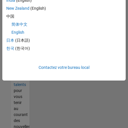
India
(English)
tout
vous
New Zealand
(English)
ne
中国
trouvez
简体中文
pas
d'offre
English
qui
日本
(日本語)
corresponde
한국
(한국어)
à vos
qualifications,
rejoignez
notre
Contactez votre bureau local
réseau
de
talents
pour
vous
tenir
au
courant
des
nouvelles