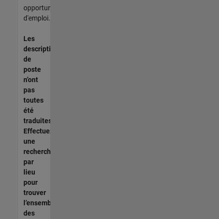
opportunités
d'emploi.
Les
descriptions
de
poste
n’ont
pas
toutes
été
traduites.
Effectuez
une
recherche
par
lieu
pour
trouver
l’ensemble
des