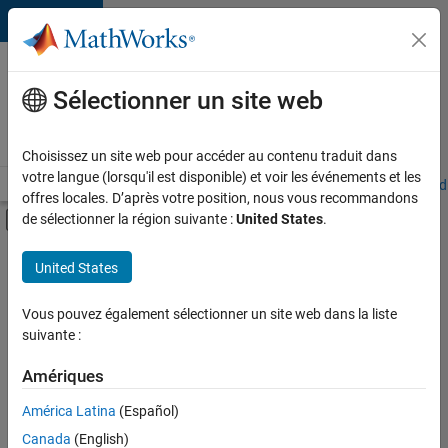
Passer au contenu
Votre
carrière
Sélectionner un site web
chez
MathWorks
Choisissez un site web pour accéder au contenu traduit dans
votre langue (lorsqu'il est disponible) et voir les événements et les
Accueil
Explorer nos opportunités
Adresses de nos bureaux
Étudi
offres locales. D’après votre position, nous vous recommandons
Activer/désactiver l'affichage du menu d
de sélectionner la région suivante :
United States
.
Contenu principal
FILTRER PAR
United States
Programme destiné aux nouvelles carrières (EDG)
+
3
Globalisation
Vous pouvez également sélectionner un site web dans la liste
suivante :
Gestion des programmes
Rédaction technique
Amériques
Actuellement,
América Latina
(Español)
il n’y a
Canada
(English)
aucune