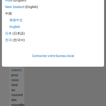
India
(English)
tout
vous
New Zealand
(English)
ne
中国
trouvez
简体中文
pas
d'offre
English
qui
日本
(日本語)
corresponde
한국
(한국어)
à vos
qualifications,
rejoignez
notre
Contactez votre bureau local
réseau
de
talents
pour
vous
tenir
au
courant
des
nouvelles