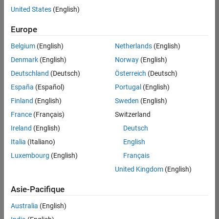
offre
United States
(English)
d'emploi
disponible
Europe
correspondant
à vos
Belgium
(English)
Netherlands
(English)
critères
Denmark
(English)
Norway
(English)
de
recherche.
Deutschland
(Deutsch)
Österreich
(Deutsch)
Vous
España
(Español)
Portugal
(English)
pouvez
Finland
(English)
Sweden
(English)
élargir
France
(Français)
Switzerland
votre
recherche
Ireland
(English)
Deutsch
ou
Italia
(Italiano)
English
afficher
Luxembourg
(English)
Français
l’ensemble
des
United Kingdom
(English)
offres
Asie-Pacifique
d'emploi
.
Si
Australia
(English)
malgré