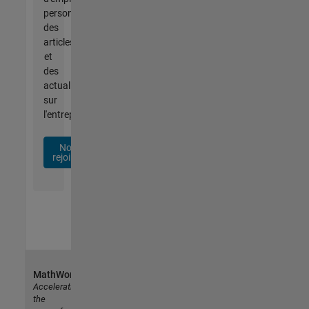
personnalisées,
des
articles
et
des
actualités
sur
l'entreprise.
Nous
rejoindre
MathWorks
Accelerating
the