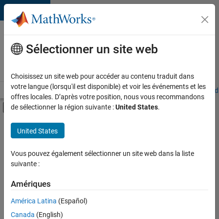
Passer au contenu
Votre
carrière
Sélectionner un site web
chez
MathWorks
Choisissez un site web pour accéder au contenu traduit dans
votre langue (lorsqu'il est disponible) et voir les événements et les
Accueil
Explorer nos opportunités
Adresses de nos bureaux
Étudi
offres locales. D’après votre position, nous vous recommandons
Activer/désactiver l'affichage du menu d
de sélectionner la région suivante :
United States
.
Contenu principal
FILTRER PAR
United States
Globalisation
+
5
Infrastructure et architecture
Vous pouvez également sélectionner un site web dans la liste
suivante :
Ingénierie des versions
Ingénierie des processus logiciels
Amériques
Rédaction technique
Actuellement,
América Latina
(Español)
il n’y a
Applications et services web
Canada
(English)
aucune