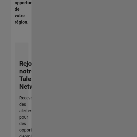
opportunités
de
votre
région.
Rejoignez
notre
Talent
Network
Recevez
des
alertes
pour
des
opportunités
d'emploi