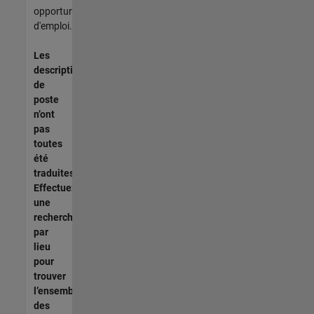
opportunités
d'emploi.
Les
descriptions
de
poste
n’ont
pas
toutes
été
traduites.
Effectuez
une
recherche
par
lieu
pour
trouver
l’ensemble
des