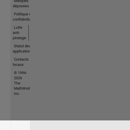
Marques
déposées
Politique de
confidentialité
Lutte
anti-
piratage
Statut des
applications
Contacts
locaux
© 1994-
2026
The
MathWorks,
Inc.