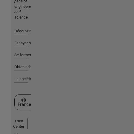
pace of
engineering
and
science
Découvrir les produits
Essayer ou acheter
Se former
Obtenir de l'aide
La société
Sélectionner un site web
France
Trust
Center