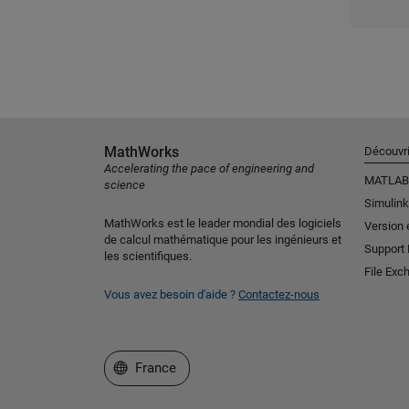
MathWorks
Découvri
Accelerating the pace of engineering and
MATLAB
science
Simulink
MathWorks est le leader mondial des logiciels
Version 
de calcul mathématique pour les ingénieurs et
Support
les scientifiques.
File Exc
Vous avez besoin d'aide ?
Contactez-nous
Sélectionner un site web
France