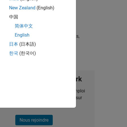
New Zealand
(English)
中国
简体中文
English
st strategies, scalable test frameworks,
日本
(日本語)
한국
(한국어)
ignez notre Talent Network
des alertes pour des opportunités d'emploi
alisées, des articles et des actualités sur
l'entreprise.
Nous rejoindre