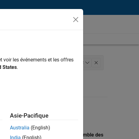
t voir les événements et les offres
Ingénierie des processus logiciels
+
2
d States
.
Asie-Pacifique
Australia
(English)
 recherche par lieu pour trouver l’ensemble des
India
(English)