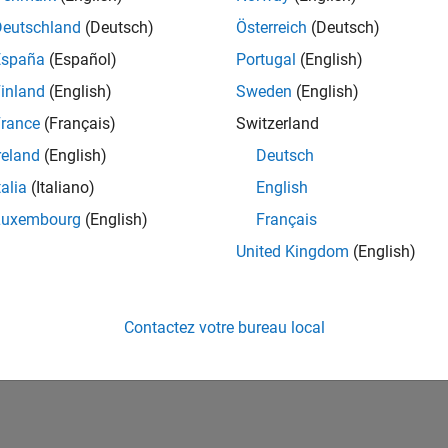
ités de votre région.
Deutschland
(Deutsch)
Österreich
(Deutsch)
España
(Español)
Portugal
(English)
or Software Quality Engineer
Senior Software Quality Engineer
inland
(English)
Sweden
(English)
FR-Meudon
| Ingénierie de la qualité | Expérimenté(e)
rance
(Français)
Switzerland
Leverage your C/C++ development skills to design and develop te
automated test suites, Hands-on testing for Polyspace.
reland
(English)
Deutsch
talia
(Italiano)
English
e
1
Luxembourg
(English)
Français
United Kingdom
(English)
Rejo
Recevez 
Contactez votre bureau local
personn