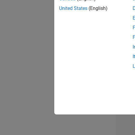
opportun
United States
(English)
Seni
F
F
I
I
1 d