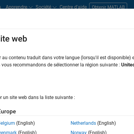
s
Apprendre
Société
Centre d'aide
Obtenir MATLAB
site web
s bureaux
Étudiants et carrières
Ressources
Compte candidat
au contenu traduit dans votre langue (lorsqu'il est disponible) e
 PAR
Globalisation
Ingénierie de la qualité
Ingénierie des versions
us vous recommandons de sélectionner la région suivante :
Unite
Rédaction technique
Applications et services web
ar
un site web dans la liste suivante :
er les offres d’emploi
sélectionnées
Europe
Belgium
(English)
Netherlands
(English)
riptions de poste n’ont pas toutes été traduites. Effectuez une
Denmark
(English)
Norway
(English)