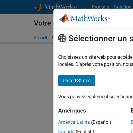
Passer au contenu
Produits
Solution
Votre carrière chez MathWorks
Sélectionner un 
Accueil
Explorer nos opportunités
Adresses de no
Choisissez un site web pour accéder 
FILTRER
locales. D’après votre position, no
United States
Trier p
Vous pouvez également sélectionner 
Enregistr
Amériques
América Latina
(Español)
Les desc
Canada
(English)