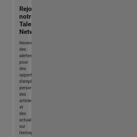
Rejoignez
notre
Talent
Network
Recevez
des
alertes
pour
des
opportunités
d'emploi
personnalisées,
des
articles
et
des
actualités
sur
l'entreprise.