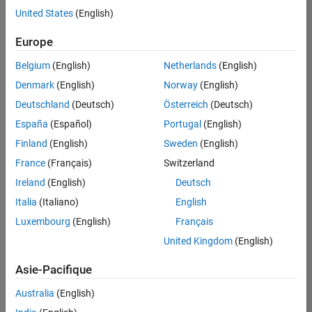
United States
(English)
Enregistrer
les offres
d’emploi
sélectionnées
Europe
Belgium
(English)
Netherlands
(English)
Les
Denmark
(English)
Norway
(English)
descriptions
Deutschland
(Deutsch)
Österreich
(Deutsch)
de
España
(Español)
Portugal
(English)
poste
n’ont
Finland
(English)
Sweden
(English)
pas
France
(Français)
Switzerland
toutes
Ireland
(English)
Deutsch
été
traduites.
Italia
(Italiano)
English
Effectuez
Luxembourg
(English)
Français
une
United Kingdom
(English)
recherche
par
Asie-Pacifique
lieu
pour
Australia
(English)
trouver