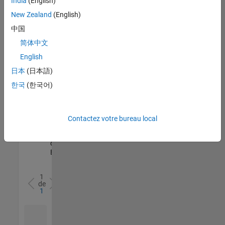
India
(English)
l’ensemble
New Zealand
(English)
des
opportunités
中国
de
简体中文
votre
English
région.
日本
(日本語)
한국
(한국어)
Senior Software Quality Engineer
Senior
Software
Quality
Engineer
Contactez votre bureau local
FR-Meudon
|
Ingénierie de la
qualité |
Expérimenté(e)
1
de
1