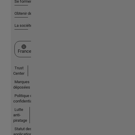
Se former
Obtenir de l'aide
La société
Sélectionner un site web
France
Trust
Center
Marques
déposées
Politique de
confidentialité
Lutte
anti-
piratage
Statut des
applications