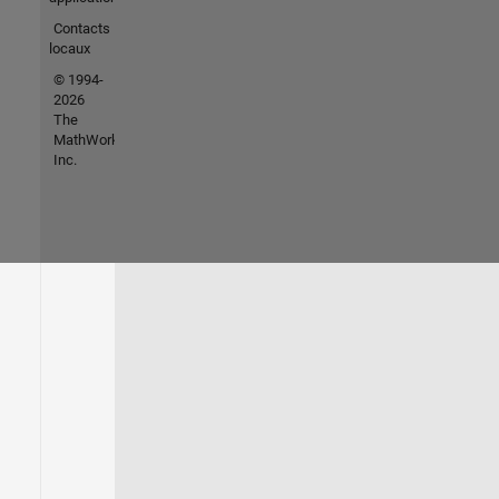
Contacts
locaux
© 1994-
2026
The
MathWorks,
Inc.