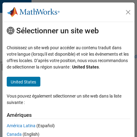
Passer au contenu
Votre
carrière
Sélectionner un site web
chez
MathWorks
Choisissez un site web pour accéder au contenu traduit dans
votre langue (lorsqu'il est disponible) et voir les événements et les
Accueil
Explorer nos opportunités
Adresses de nos bureaux
Étudi
offres locales. D’après votre position, nous vous recommandons
Activer/désactiver l'affichage du menu d
de sélectionner la région suivante :
United States
.
Contenu principal
FILTRER PAR
United States
Globalisation
+
4
Ingénierie de la qualité
Vous pouvez également sélectionner un site web dans la liste
suivante :
Ingénierie des processus logiciels
Rédaction technique
Amériques
Applications et services web
América Latina
(Español)
Trier par
Canada
(English)