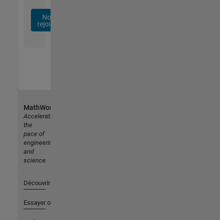
Nous
rejoindre
MathWorks
Accelerating
the
pace of
engineering
and
science
Découvrir les produits
Essayer ou acheter