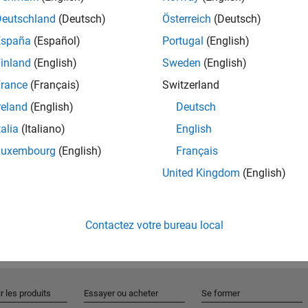
Deutschland
(Deutsch)
Österreich
(Deutsch)
España
(Español)
Portugal
(English)
Rejo
inland
(English)
Sweden
(English)
rance
(Français)
Switzerland
Recevez 
reland
(English)
Deutsch
personn
talia
(Italiano)
English
Luxembourg
(English)
Français
United Kingdom
(English)
Contactez votre bureau local
r les produits
Essayer ou acheter
Se former