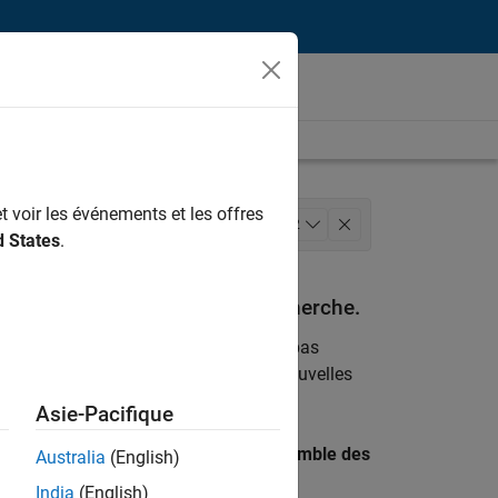
t voir les événements et les offres
ion des programmes
+
2
d States
.
espondant à vos critères de recherche.
emploi
. Si malgré tout vous ne trouvez pas
ents
pour vous tenir au courant des nouvelles
Asie-Pacifique
 recherche par lieu pour trouver l’ensemble des
Australia
(English)
India
(English)