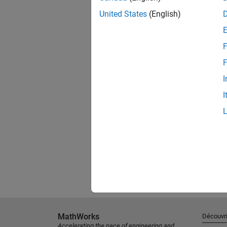
United States
(English)
F
F
I
I
MathWorks
Découvri
Accelerating the pace of engineering and