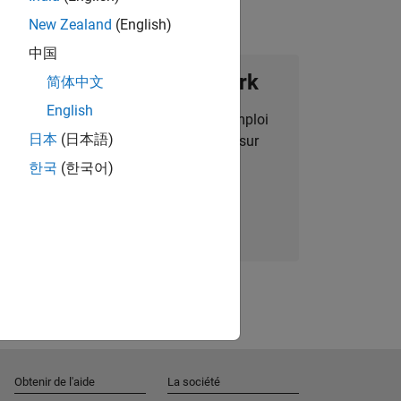
New Zealand
(English)
中国
ignez notre Talent Network
简体中文
English
des alertes pour des opportunités d'emploi
日本
(日本語)
alisées, des articles et des actualités sur
l'entreprise.
한국
(한국어)
Nous rejoindre
Obtenir de l'aide
La société