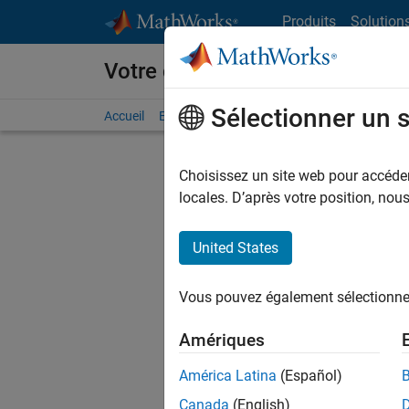
Passer au contenu
Produits
Solution
Votre carrière chez MathWorks
Sélectionner un 
Accueil
Explorer nos opportunités
Adresses de no
Choisissez un site web pour accéder 
FILTRER
locales. D’après votre position, no
United States
Actuell
Vous pou
Vous pouvez également sélectionner 
d'offre q
opportun
Amériques
Les desc
América Latina
(Español)
opportun
Canada
(English)