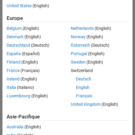
United States
(English)
Enregistrer
les offres
d’emploi
sélectionnées
Europe
Belgium
(English)
Netherlands
(English)
Les
Denmark
(English)
Norway
(English)
descriptions
Deutschland
(Deutsch)
Österreich
(Deutsch)
de
España
(Español)
Portugal
(English)
poste
n’ont
Finland
(English)
Sweden
(English)
pas
France
(Français)
Switzerland
toutes
Ireland
(English)
Deutsch
été
traduites.
Italia
(Italiano)
English
Effectuez
Luxembourg
(English)
Français
une
United Kingdom
(English)
recherche
par
Asie-Pacifique
lieu
pour
Australia
(English)
trouver