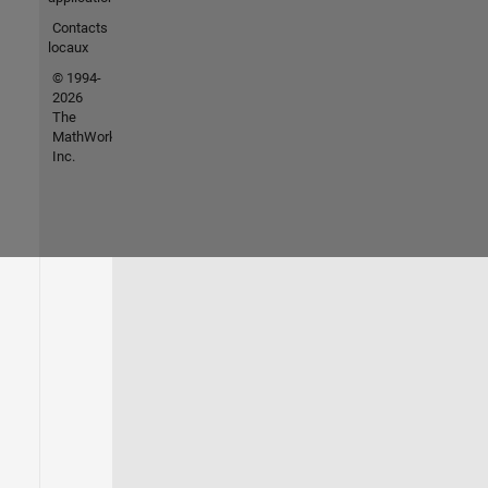
Contacts
locaux
© 1994-
2026
The
MathWorks,
Inc.