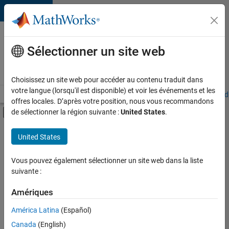
Passer au contenu
Votre
carrière
Sélectionner un site web
chez
MathWorks
Choisissez un site web pour accéder au contenu traduit dans
votre langue (lorsqu'il est disponible) et voir les événements et les
Accueil
Explorer nos opportunités
Adresses de nos bureaux
Étudi
offres locales. D’après votre position, nous vous recommandons
Activer/désactiver l'affichage du menu d
de sélectionner la région suivante :
United States
.
Contenu principal
FILTRER PAR
United States
Applications et outils commerciaux
+
4
Développement de produits
Vous pouvez également sélectionner un site web dans la liste
suivante :
Gestion des programmes
Ingénierie de la qualité
Amériques
Rédaction technique
América Latina
(Español)
Trier par
Canada
(English)