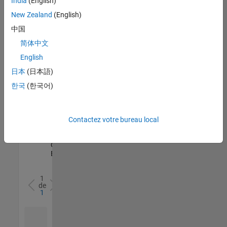
India
(English)
l’ensemble
New Zealand
(English)
des
opportunités
中国
de
简体中文
votre
English
région.
日本
(日本語)
한국
(한국어)
Senior Software Quality Engineer
Senior
Software
Quality
Engineer
Contactez votre bureau local
FR-Meudon
|
Ingénierie de la
qualité |
Expérimenté(e)
1
de
1