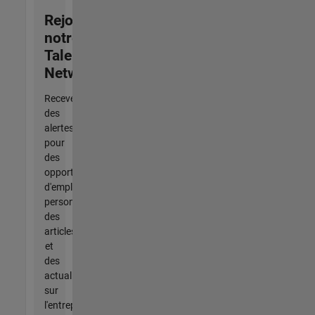
Rejoignez
notre
Talent
Network
Recevez
des
alertes
pour
des
opportunités
d'emploi
personnalisées,
des
articles
et
des
actualités
sur
l'entreprise.