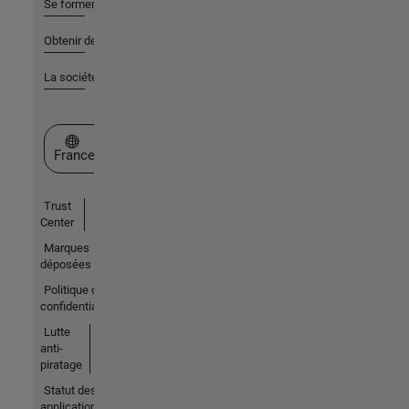
Se former
Obtenir de l'aide
La société
Sélectionner un site web
France
Trust
Center
Marques
déposées
Politique de
confidentialité
Lutte
anti-
piratage
Statut des
applications