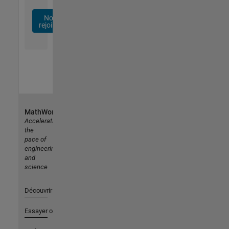
Nous
rejoindre
MathWorks
Accelerating
the
pace of
engineering
and
science
Découvrir les produits
Essayer ou acheter