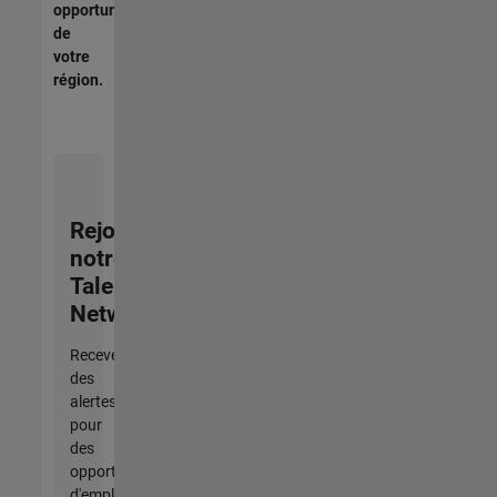
opportunités
de
votre
région.
Rejoignez
notre
Talent
Network
Recevez
des
alertes
pour
des
opportunités
d'emploi