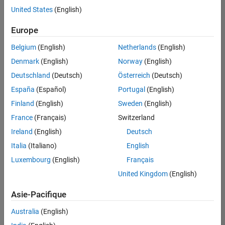
offre
United States
(English)
d'emploi
disponible
Europe
correspondant
à vos
Belgium
(English)
Netherlands
(English)
critères
Denmark
(English)
Norway
(English)
de
recherche.
Deutschland
(Deutsch)
Österreich
(Deutsch)
Vous
España
(Español)
Portugal
(English)
pouvez
Finland
(English)
Sweden
(English)
élargir
France
(Français)
Switzerland
votre
recherche
Ireland
(English)
Deutsch
ou
Italia
(Italiano)
English
afficher
Luxembourg
(English)
Français
l’ensemble
des
United Kingdom
(English)
offres
Asie-Pacifique
d'emploi
.
Si
Australia
(English)
malgré