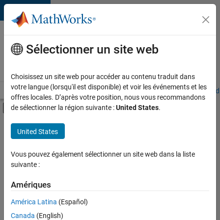
Passer au contenu
Votre
carrière
Sélectionner un site web
chez
MathWorks
Choisissez un site web pour accéder au contenu traduit dans
votre langue (lorsqu'il est disponible) et voir les événements et les
Accueil
Explorer nos opportunités
Adresses de nos bureaux
Étudi
offres locales. D’après votre position, nous vous recommandons
Activer/désactiver l'affichage du menu d
de sélectionner la région suivante :
United States
.
Contenu principal
FILTRER PAR
United States
Applications et outils commerciaux
+
3
Développement de produits
Vous pouvez également sélectionner un site web dans la liste
suivante :
Ingénierie des processus logiciels
Applications et services web
Amériques
Actuellement,
América Latina
(Español)
il n’y a
Canada
(English)
aucune