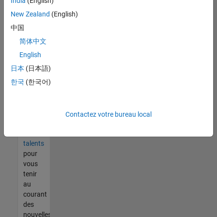
India
(English)
tout
vous
New Zealand
(English)
ne
中国
trouvez
简体中文
pas
d'offre
English
qui
日本
(日本語)
corresponde
한국
(한국어)
à vos
qualifications,
rejoignez
notre
Contactez votre bureau local
réseau
de
talents
pour
vous
tenir
au
courant
des
nouvelles