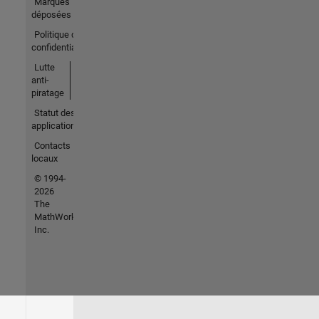
Marques
déposées
Politique de
confidentialité
Lutte
anti-
piratage
Statut des
applications
Contacts
locaux
© 1994-
2026
The
MathWorks,
Inc.