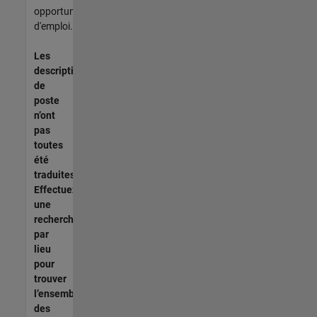
opportunités
d'emploi.
Les
descriptions
de
poste
n’ont
pas
toutes
été
traduites.
Effectuez
une
recherche
par
lieu
pour
trouver
l’ensemble
des