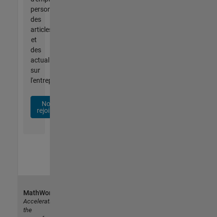
personnalisées,
des
articles
et
des
actualités
sur
l'entreprise.
Nous
rejoindre
MathWorks
Accelerating
the