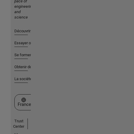
pace of
engineering
and
science
Découvrir les produits
Essayer ou acheter
Se former
Obtenir de l'aide
La société
Sélectionner un site web
France
Trust
Center