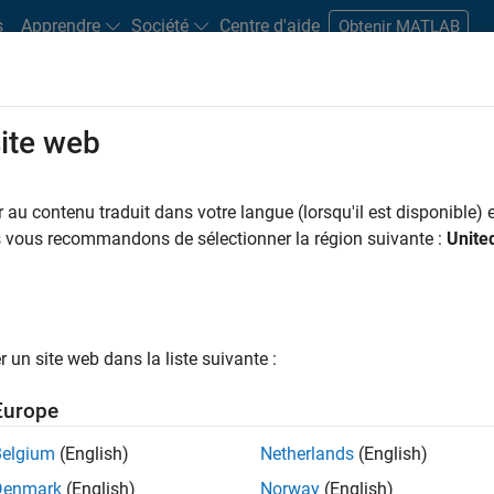
s
Apprendre
Société
Centre d'aide
Obtenir MATLAB
site web
s bureaux
Étudiants et carrières
Ressources
Compte candidat
au contenu traduit dans votre langue (lorsqu'il est disponible) e
 PAR
Applications et outils commerciaux
Développement de produits
Ingén
us vous recommandons de sélectionner la région suivante :
Unite
Ingénierie des versions
Ingénierie des processus logiciels
ar
un site web dans la liste suivante :
er les offres d’emploi
sélectionnées
Europe
Belgium
(English)
Netherlands
(English)
riptions de poste n’ont pas toutes été traduites. Effectuez une
Denmark
(English)
Norway
(English)