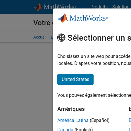
Passer au contenu
Produits
Solution
Votre carrière chez MathWorks
Sélectionner un 
Accueil
Explorer nos opportunités
Adresses de no
Choisissez un site web pour accéder 
FILTRER
locales. D’après votre position, no
United States
Trier p
Vous pouvez également sélectionner 
Enregistr
Amériques
América Latina
(Español)
Les desc
Canada
(English)