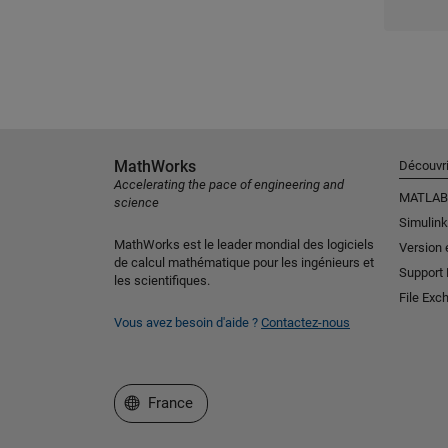
MathWorks
Découvri
Accelerating the pace of engineering and
MATLAB
science
Simulink
MathWorks est le leader mondial des logiciels
Version 
de calcul mathématique pour les ingénieurs et
Support
les scientifiques.
File Exc
Vous avez besoin d'aide ?
Contactez-nous
Sélectionner un site web
France