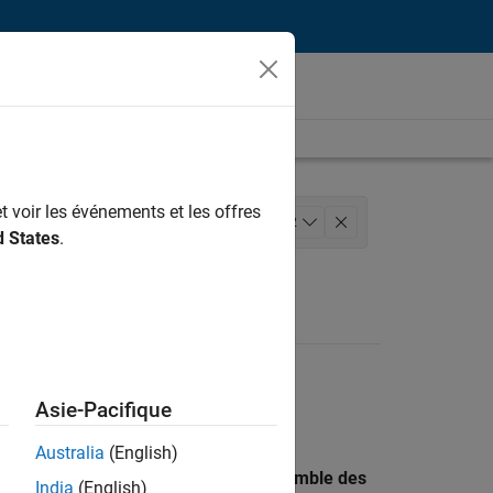
t voir les événements et les offres
ierie de la qualité
+
2
d States
.
Asie-Pacifique
Australia
(English)
 recherche par lieu pour trouver l’ensemble des
India
(English)