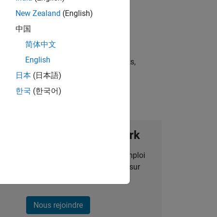
New Zealand
(English)
中国
简体中文
English
st strategies, scalable test frameworks,
日本
(日本語)
한국
(한국어)
ignez notre Talent Network
des alertes pour des opportunités d'emploi
alisées, des articles et des actualités sur
l'entreprise.
Nous rejoindre