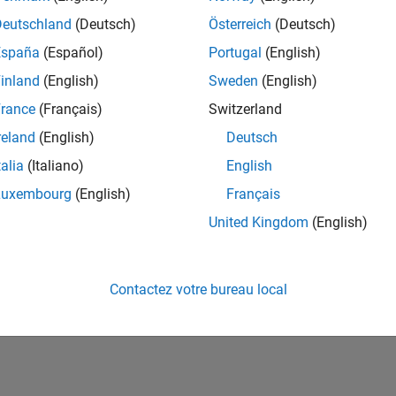
ités de votre région.
Deutschland
(Deutsch)
Österreich
(Deutsch)
España
(Español)
Portugal
(English)
or Software Quality Engineer
Senior Software Quality Engineer
inland
(English)
Sweden
(English)
FR-Meudon
| Ingénierie de la qualité | Expérimenté(e)
rance
(Français)
Switzerland
Leverage your C/C++ development skills to design and develop te
automated test suites, Hands-on testing for Polyspace.
reland
(English)
Deutsch
talia
(Italiano)
English
e
1
Luxembourg
(English)
Français
United Kingdom
(English)
Rejo
Recevez 
Contactez votre bureau local
personn