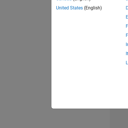
opportun
United States
(English)
Seni
F
F
I
I
1 d