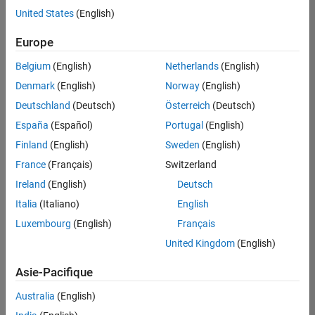
United States
(English)
Enregistrer
les offres
d’emploi
sélectionnées
Europe
Belgium
(English)
Netherlands
(English)
Les
Denmark
(English)
Norway
(English)
descriptions
Deutschland
(Deutsch)
Österreich
(Deutsch)
de
España
(Español)
Portugal
(English)
poste
n’ont
Finland
(English)
Sweden
(English)
pas
France
(Français)
Switzerland
toutes
Ireland
(English)
Deutsch
été
traduites.
Italia
(Italiano)
English
Effectuez
Luxembourg
(English)
Français
une
United Kingdom
(English)
recherche
par
Asie-Pacifique
lieu
pour
Australia
(English)
trouver