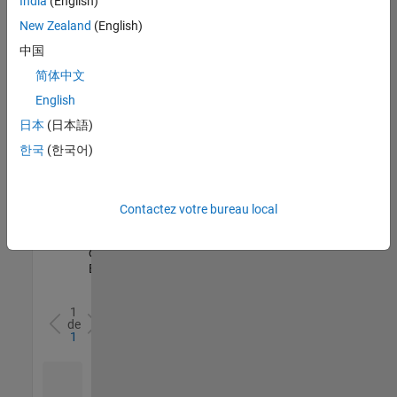
India
(English)
l’ensemble
New Zealand
(English)
des
opportunités
中国
de
简体中文
votre
English
région.
日本
(日本語)
한국
(한국어)
Senior Software Quality Engineer
Senior
Software
Quality
Engineer
Contactez votre bureau local
FR-Meudon
|
Ingénierie de la
qualité |
Expérimenté(e)
1
de
1