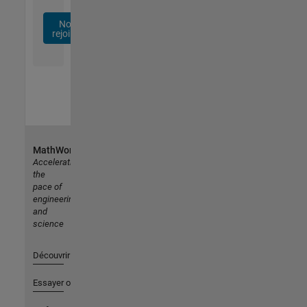
Nous
rejoindre
MathWorks
Accelerating
the
pace of
engineering
and
science
Découvrir les produits
Essayer ou acheter