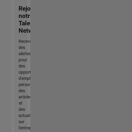
Rejoignez
notre
Talent
Network
Recevez
des
alertes
pour
des
opportunités
d'emploi
personnalisées,
des
articles
et
des
actualités
sur
l'entreprise.