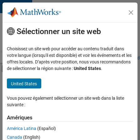
Passer au contenu
Votre
carrière
Sélectionner un site web
chez
MathWorks
Choisissez un site web pour accéder au contenu traduit dans
votre langue (lorsqu'il est disponible) et voir les événements et les
Accueil
Explorer nos opportunités
Adresses de nos bureaux
Étudi
offres locales. D’après votre position, nous vous recommandons
Activer/désactiver l'affichage du menu d
de sélectionner la région suivante :
United States
.
Contenu principal
FILTRER PAR
United States
Programme destiné aux nouvelles carrières (EDG)
+
4
Applications et outils commerciaux
Vous pouvez également sélectionner un site web dans la liste
suivante :
Technologies de l’information
Ingénierie de la qualité
Amériques
Applications et services web
América Latina
(Español)
Trier par
Canada
(English)