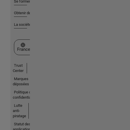
Se former
Obtenir de l'aide
La société
Sélectionner un site web
France
Trust
Center
Marques
déposées
Politique de
confidentialité
Lutte
anti-
piratage
Statut des
applications