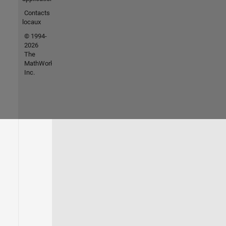
Contacts
locaux
© 1994-
2026
The
MathWorks,
Inc.