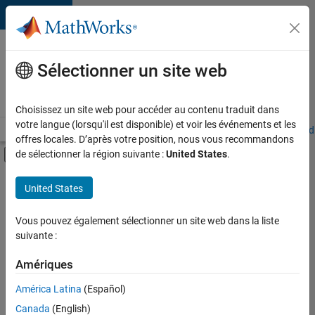
Passer au contenu
Votre
carrière
Sélectionner un site web
chez
MathWorks
Choisissez un site web pour accéder au contenu traduit dans
votre langue (lorsqu'il est disponible) et voir les événements et les
Accueil
Explorer nos opportunités
Adresses de nos bureaux
Étudi
offres locales. D’après votre position, nous vous recommandons
Activer/désactiver l'affichage du menu d
de sélectionner la région suivante :
United States
.
Contenu principal
FILTRER PAR
United States
Programme destiné aux nouvelles carrières (EDG)
+
6
Applications et outils commerciaux
Vous pouvez également sélectionner un site web dans la liste
suivante :
Développement de produits
Gestion des programmes
Amériques
Rédaction technique
Actuellement,
América Latina
(Español)
il n’y a
Expérience utilisateur
Canada
(English)
aucune