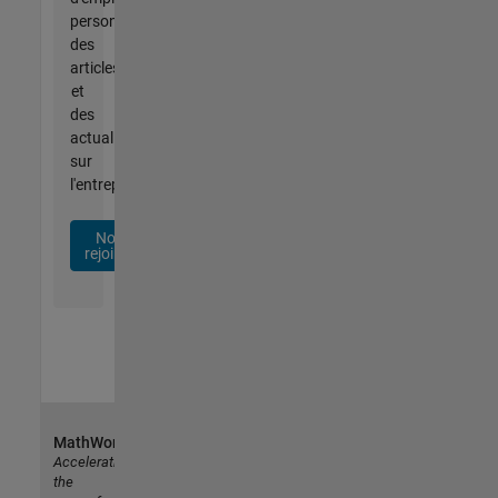
personnalisées,
des
articles
et
des
actualités
sur
l'entreprise.
Nous
rejoindre
MathWorks
Accelerating
the