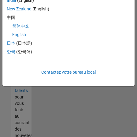
India
(English)
tout
vous
New Zealand
(English)
ne
中国
trouvez
简体中文
pas
d'offre
English
qui
日本
(日本語)
corresponde
한국
(한국어)
à vos
qualifications,
rejoignez
notre
Contactez votre bureau local
réseau
de
talents
pour
vous
tenir
au
courant
des
nouvelles