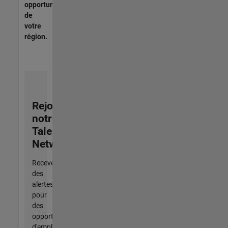
opportunités
de
votre
région.
Rejoignez
notre
Talent
Network
Recevez
des
alertes
pour
des
opportunités
d'emploi