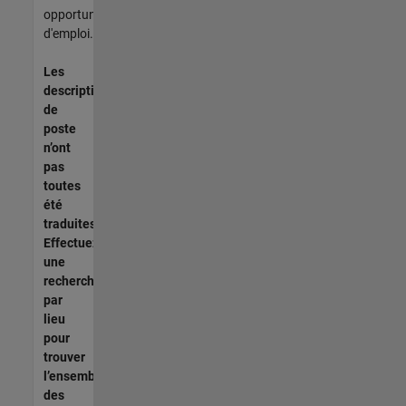
opportunités
d'emploi.
Les
descriptions
de
poste
n’ont
pas
toutes
été
traduites.
Effectuez
une
recherche
par
lieu
pour
trouver
l’ensemble
des