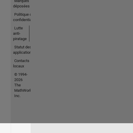
Marques
déposées
Politique de
confidentialité
Lutte
anti-
piratage
Statut des
applications
Contacts
locaux
© 1994-
2026
The
MathWorks,
Inc.