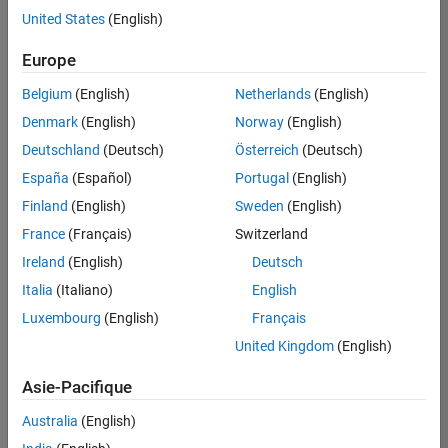
Applications et services web
offre
United States
(English)
d'emploi
disponible
Europe
correspondant
à vos
Belgium
(English)
Netherlands
(English)
critères
Denmark
(English)
Norway
(English)
de
recherche.
Deutschland
(Deutsch)
Österreich
(Deutsch)
Vous
España
(Español)
Portugal
(English)
pouvez
Finland
(English)
Sweden
(English)
élargir
France
(Français)
Switzerland
votre
recherche
Ireland
(English)
Deutsch
ou
Italia
(Italiano)
English
afficher
Luxembourg
(English)
Français
l’ensemble
des
United Kingdom
(English)
offres
Asie-Pacifique
d'emploi
.
Si
Australia
(English)
malgré