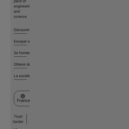
pace of
engineering
and
science
Découvrir les produits
Essayer ou acheter
Se former
Obtenir de l'aide
La société
Sélectionner un site web
France
Trust
Center