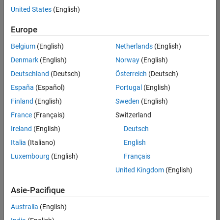
offre
United States
(English)
d'emploi
disponible
Europe
correspondant
à vos
Belgium
(English)
Netherlands
(English)
critères
Denmark
(English)
Norway
(English)
de
recherche.
Deutschland
(Deutsch)
Österreich
(Deutsch)
Vous
España
(Español)
Portugal
(English)
pouvez
Finland
(English)
Sweden
(English)
élargir
France
(Français)
Switzerland
votre
recherche
Ireland
(English)
Deutsch
ou
Italia
(Italiano)
English
afficher
Luxembourg
(English)
Français
l’ensemble
des
United Kingdom
(English)
offres
Asie-Pacifique
d'emploi
.
Si
Australia
(English)
malgré