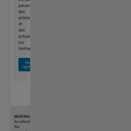
personnalisées,
des
articles
et
des
actualités
sur
l'entreprise.
Nous
rejoindre
MathWorks
Accelerating
the