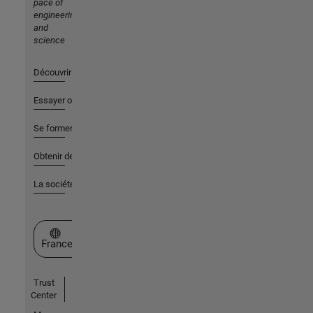
pace of
engineering
and
science
Découvrir les produits
Essayer ou acheter
Se former
Obtenir de l'aide
La société
Sélectionner un site web
France
Trust
Center