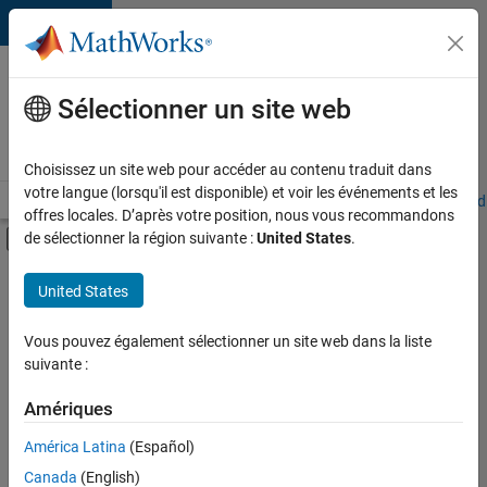
Passer au contenu
Votre
carrière
Sélectionner un site web
chez
MathWorks
Choisissez un site web pour accéder au contenu traduit dans
votre langue (lorsqu'il est disponible) et voir les événements et les
Accueil
Explorer nos opportunités
Adresses de nos bureaux
Étudi
offres locales. D’après votre position, nous vous recommandons
Activer/désactiver l'affichage du menu d
de sélectionner la région suivante :
United States
.
Contenu principal
FILTRER PAR
United States
Programme destiné aux nouvelles carrières (EDG)
+
5
Applications et outils commerciaux
Vous pouvez également sélectionner un site web dans la liste
suivante :
Développement de produits
Gestion des programmes
Amériques
Ingénierie des versions
Actuellement,
América Latina
(Español)
il n’y a
Rédaction technique
Canada
(English)
aucune