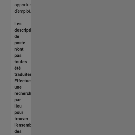
opportunités
d'emploi.
Les
descriptions
de
poste
n’ont
pas
toutes
été
traduites.
Effectuez
une
recherche
par
lieu
pour
trouver
l’ensemble
des