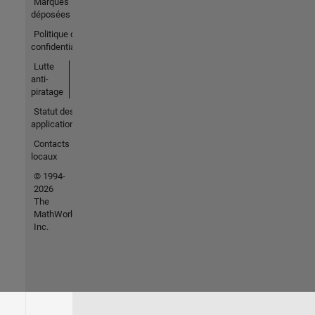
Marques
déposées
Politique de
confidentialité
Lutte
anti-
piratage
Statut des
applications
Contacts
locaux
© 1994-
2026
The
MathWorks,
Inc.