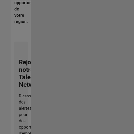
opportunités
de
votre
région.
Rejoignez
notre
Talent
Network
Recevez
des
alertes
pour
des
opportunités
d'emploi