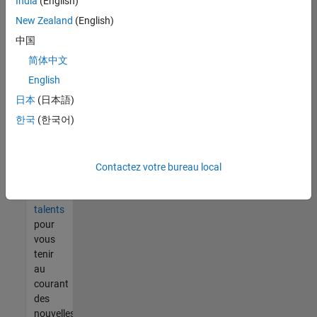
India
(English)
tout
vous
New Zealand
(English)
ne
中国
trouvez
简体中文
pas
d'offre
English
qui
日本
(日本語)
corresponde
한국
(한국어)
à vos
qualifications,
rejoignez
notre
Contactez votre bureau local
réseau
de
talents
pour
vous
tenir
au
courant
des
nouvelles