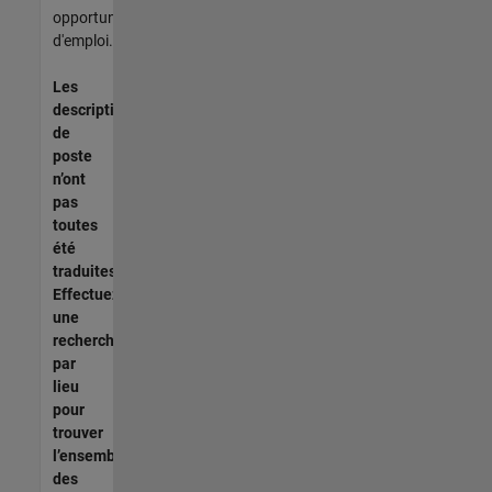
opportunités
d'emploi.
Les
descriptions
de
poste
n’ont
pas
toutes
été
traduites.
Effectuez
une
recherche
par
lieu
pour
trouver
l’ensemble
des