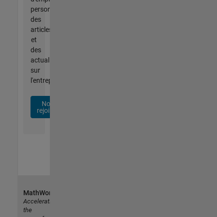
personnalisées,
des
articles
et
des
actualités
sur
l'entreprise.
Nous
rejoindre
MathWorks
Accelerating
the