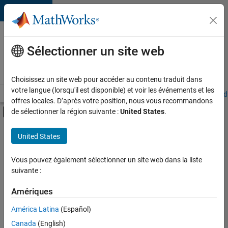
Passer au contenu
Votre
carrière
Sélectionner un site web
chez
MathWorks
Choisissez un site web pour accéder au contenu traduit dans
votre langue (lorsqu'il est disponible) et voir les événements et les
Accueil
Explorer nos opportunités
Adresses de nos bureaux
Étudi
offres locales. D’après votre position, nous vous recommandons
Activer/désactiver l'affichage du menu d
de sélectionner la région suivante :
United States
.
Contenu principal
FILTRER PAR
United States
Programme destiné aux nouvelles carrières (EDG)
+
4
Applications et outils commerciaux
Vous pouvez également sélectionner un site web dans la liste
suivante :
Gestion des programmes
Ingénierie des processus logiciels
Amériques
Rédaction technique
Actuellement,
América Latina
(Español)
il n’y a
Canada
(English)
aucune