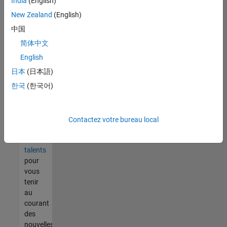
India
(English)
tout
vous
New Zealand
(English)
ne
中国
trouvez
简体中文
pas
d'offre
English
qui
日本
(日本語)
corresponde
한국
(한국어)
à vos
qualifications,
rejoignez
notre
Contactez votre bureau local
réseau
de
talents
pour
vous
tenir
au
courant
des
nouvelles