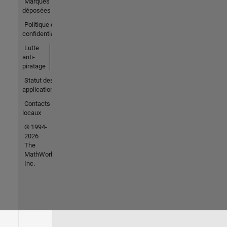
Marques
déposées
Politique de
confidentialité
Lutte
anti-
piratage
Statut des
applications
Contacts
locaux
© 1994-
2026
The
MathWorks,
Inc.