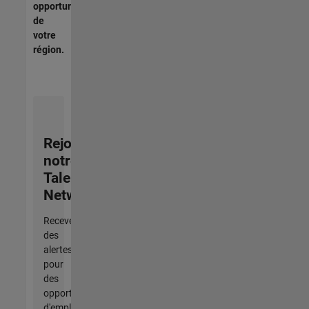
opportunités
de
votre
région.
Rejoignez
notre
Talent
Network
Recevez
des
alertes
pour
des
opportunités
d'emploi