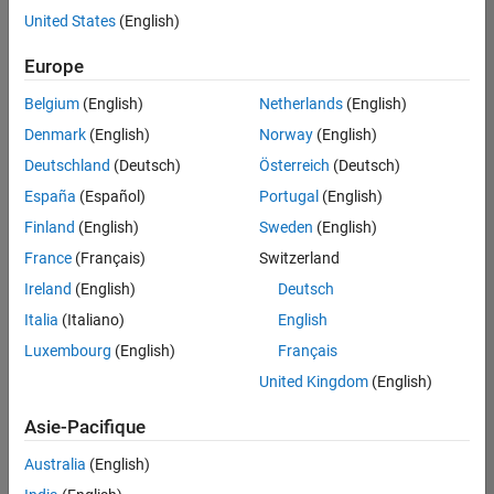
offre
United States
(English)
d'emploi
disponible
Europe
correspondant
à vos
Belgium
(English)
Netherlands
(English)
critères
Denmark
(English)
Norway
(English)
de
recherche.
Deutschland
(Deutsch)
Österreich
(Deutsch)
Vous
España
(Español)
Portugal
(English)
pouvez
Finland
(English)
Sweden
(English)
élargir
France
(Français)
Switzerland
votre
recherche
Ireland
(English)
Deutsch
ou
Italia
(Italiano)
English
afficher
Luxembourg
(English)
Français
l’ensemble
des
United Kingdom
(English)
offres
Asie-Pacifique
d'emploi
.
Si
Australia
(English)
malgré