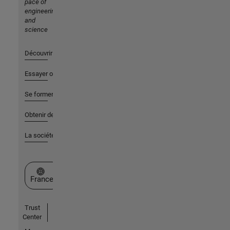
pace of
engineering
and
science
Découvrir les produits
Essayer ou acheter
Se former
Obtenir de l'aide
La société
Sélectionner un site web
France
Trust
Center