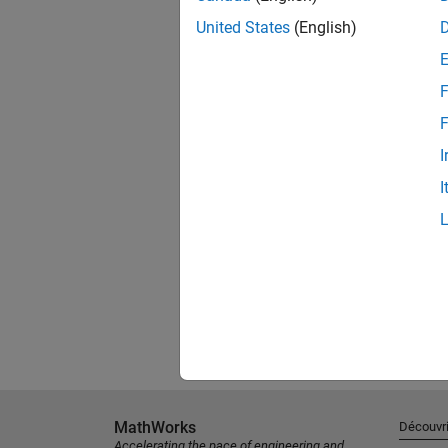
United States
(English)
F
F
I
I
MathWorks
Découvri
Accelerating the pace of engineering and