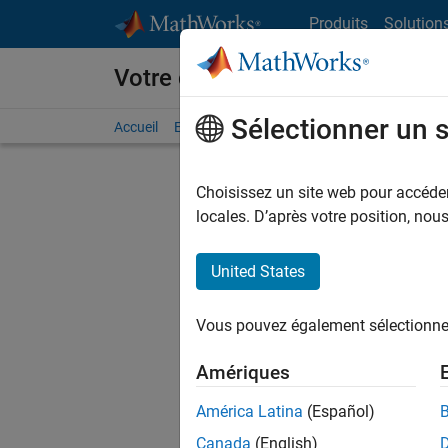
Passer au contenu
Produits
Solution
Votre carrière chez MathWorks
Sélectionner un 
Accueil
Explorer nos opportunités
Adresses de no
Choisissez un site web pour accéder 
FILTRER
locales. D’après votre position, no
United States
Actuell
Vous pou
Vous pouvez également sélectionner 
d'offre q
opportun
Amériques
Les desc
América Latina
(Español)
opportun
Canada
(English)