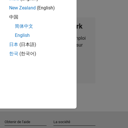
New Zealand
(English)
中国
ignez notre Talent Network
简体中文
English
des alertes pour des opportunités d'emploi
日本
(日本語)
alisées, des articles et des actualités sur
l'entreprise.
한국
(한국어)
Nous rejoindre
Obtenir de l'aide
La société