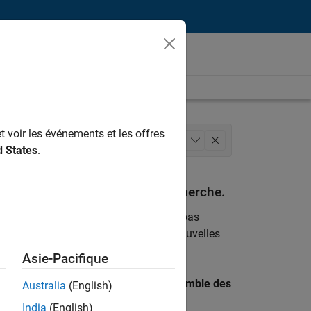
t voir les événements et les offres
ngénierie des processus logiciels
+
1
d States
.
espondant à vos critères de recherche.
emploi
. Si malgré tout vous ne trouvez pas
ents
pour vous tenir au courant des nouvelles
Asie-Pacifique
 recherche par lieu pour trouver l’ensemble des
Australia
(English)
India
(English)