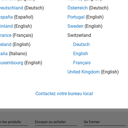
Deutschland
(Deutsch)
Österreich
(Deutsch)
España
(Español)
Portugal
(English)
Rejo
inland
(English)
Sweden
(English)
rance
(Français)
Switzerland
Recevez 
reland
(English)
Deutsch
personn
talia
(Italiano)
English
Luxembourg
(English)
Français
United Kingdom
(English)
Contactez votre bureau local
r les produits
Essayer ou acheter
Se former