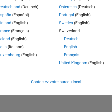
ités de votre région.
Deutschland
(Deutsch)
Österreich
(Deutsch)
España
(Español)
Portugal
(English)
or Software Quality Engineer
Senior Software Quality Engineer
inland
(English)
Sweden
(English)
FR-Meudon
| Ingénierie de la qualité | Expérimenté(e)
rance
(Français)
Switzerland
Leverage your C/C++ development skills to design and develop te
automated test suites, Hands-on testing for Polyspace.
reland
(English)
Deutsch
talia
(Italiano)
English
e
1
Luxembourg
(English)
Français
United Kingdom
(English)
Rejo
Recevez 
Contactez votre bureau local
personn