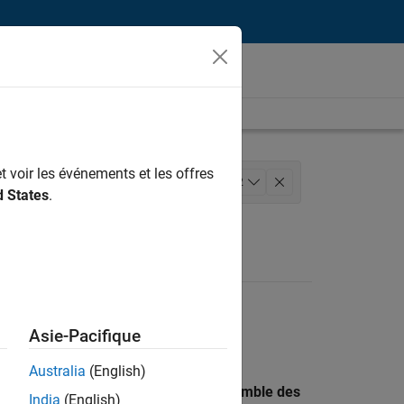
t voir les événements et les offres
eloppement de produits
+
2
d States
.
Asie-Pacifique
Australia
(English)
 recherche par lieu pour trouver l’ensemble des
India
(English)