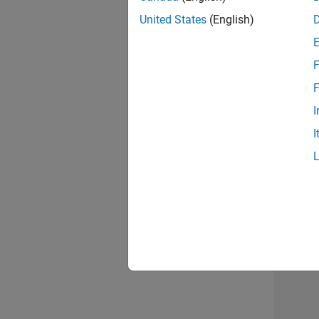
opportun
United States
(English)
Seni
F
F
I
I
1 d