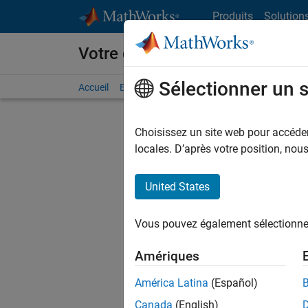
Passer au contenu
Produits
Solution
Votre carrière chez MathWorks
Sélectionner un 
Accueil
Explorer nos opportunités
Adresses de no
Choisissez un site web pour accéder 
FILTRER
locales. D’après votre position, no
United States
Trier p
Vous pouvez également sélectionner 
Enregistr
Amériques
América Latina
(Español)
Les desc
Canada
(English)