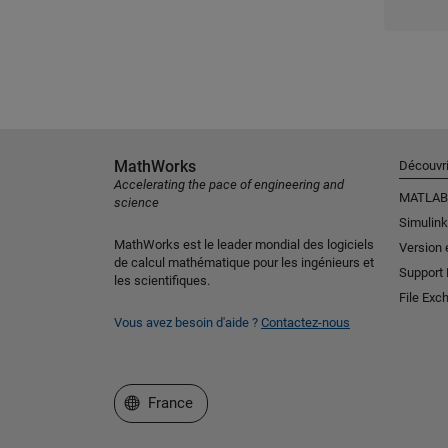
MathWorks
Découvri
Accelerating the pace of engineering and
MATLAB
science
Simulink
MathWorks est le leader mondial des logiciels
Version 
de calcul mathématique pour les ingénieurs et
Support
les scientifiques.
File Exc
Vous avez besoin d'aide ?
Contactez-nous
Sélectionner un site web
France