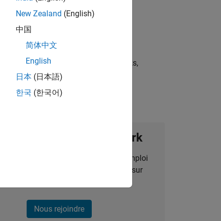
New Zealand
(English)
中国
简体中文
English
st strategies, scalable test frameworks,
日本
(日本語)
한국
(한국어)
ignez notre Talent Network
des alertes pour des opportunités d'emploi
alisées, des articles et des actualités sur
l'entreprise.
Nous rejoindre