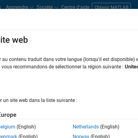
s
Apprendre
Société
Centre d'aide
Obtenir MATLAB
site web
s bureaux
Étudiants et carrières
Ressources
Compte candidat
au contenu traduit dans votre langue (lorsqu'il est disponible) e
 PAR
Applications et outils commerciaux
Infrastructure et architecture
Dév
us vous recommandons de sélectionner la région suivante :
Unite
Gestion des programmes
Ingénierie de la qualité
ar
un site web dans la liste suivante :
er les offres d’emploi
sélectionnées
Europe
Belgium
(English)
Netherlands
(English)
riptions de poste n’ont pas toutes été traduites. Effectuez une
Denmark
(English)
Norway
(English)