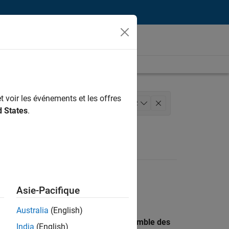
t voir les événements et les offres
eloppement de produits
+
2
d States
.
Asie-Pacifique
Australia
(English)
 recherche par lieu pour trouver l’ensemble des
India
(English)