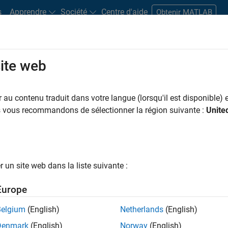
s
Apprendre
Société
Centre d'aide
Obtenir MATLAB
site web
s bureaux
Étudiants et carrières
Ressources
Compte candidat
au contenu traduit dans votre langue (lorsqu'il est disponible) e
 PAR
Applications et outils commerciaux
Infrastructure et architecture
Dév
us vous recommandons de sélectionner la région suivante :
Unite
Ingénierie de la qualité
Ingénierie des versions
ar
un site web dans la liste suivante :
er les offres d’emploi
sélectionnées
Europe
Belgium
(English)
Netherlands
(English)
riptions de poste n’ont pas toutes été traduites. Effectuez une
Denmark
(English)
Norway
(English)