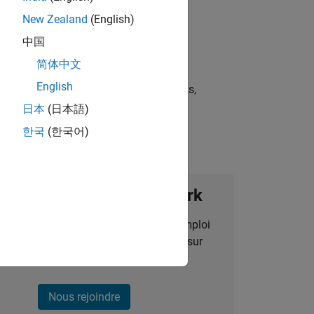
New Zealand
(English)
中国
简体中文
English
st strategies, scalable test frameworks,
日本
(日本語)
한국
(한국어)
ignez notre Talent Network
des alertes pour des opportunités d'emploi
alisées, des articles et des actualités sur
l'entreprise.
Nous rejoindre