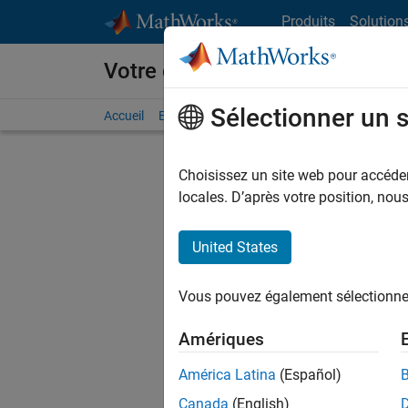
Passer au contenu
Produits
Solution
Votre carrière chez MathWorks
Sélectionner un 
Accueil
Explorer nos opportunités
Adresses de no
Choisissez un site web pour accéder 
FILTRER
locales. D’après votre position, no
United States
Trier p
Vous pouvez également sélectionner 
Enregistr
Amériques
América Latina
(Español)
Les desc
Canada
(English)