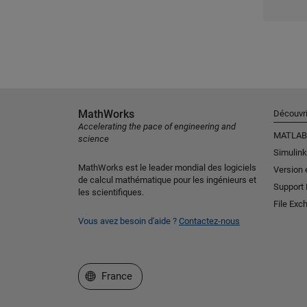
MathWorks
Découvri
Accelerating the pace of engineering and
MATLAB
science
Simulink
MathWorks est le leader mondial des logiciels
Version 
de calcul mathématique pour les ingénieurs et
Support
les scientifiques.
File Exc
Vous avez besoin d'aide ?
Contactez-nous
Sélectionner un site web
France