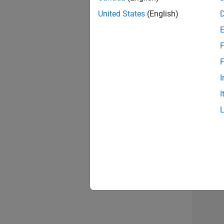
opportun
United States
(English)
Seni
F
F
I
I
1 d