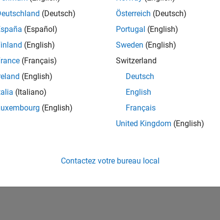
ités de votre région.
Deutschland
(Deutsch)
Österreich
(Deutsch)
España
(Español)
Portugal
(English)
or Software Quality Engineer
Senior Software Quality Engineer
inland
(English)
Sweden
(English)
FR-Meudon
| Ingénierie de la qualité | Expérimenté(e)
rance
(Français)
Switzerland
Leverage your C/C++ development skills to design and develop te
automated test suites, Hands-on testing for Polyspace.
reland
(English)
Deutsch
talia
(Italiano)
English
e
1
Luxembourg
(English)
Français
United Kingdom
(English)
Rejo
Recevez 
Contactez votre bureau local
personn