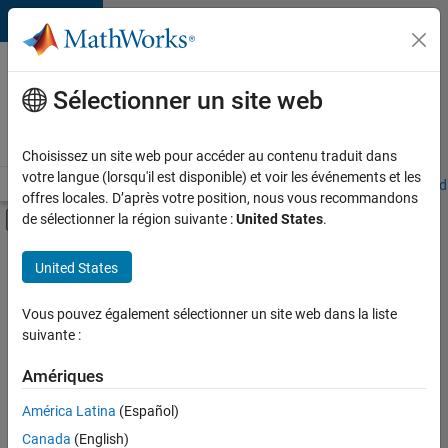
Passer au contenu
Votre
carrière
Sélectionner un site web
chez
MathWorks
Choisissez un site web pour accéder au contenu traduit dans
votre langue (lorsqu'il est disponible) et voir les événements et les
Accueil
Explorer nos opportunités
Adresses de nos bureaux
Étudi
offres locales. D’après votre position, nous vous recommandons
Activer/désactiver l'affichage du menu d
de sélectionner la région suivante :
United States
.
Contenu principal
FILTRER PAR
United States
Programme destiné aux nouvelles carrières (EDG)
+
4
Applications et outils commerciaux
Vous pouvez également sélectionner un site web dans la liste
suivante :
Infrastructure et architecture
Ingénierie de la qualité
Amériques
Ingénierie des versions
América Latina
(Español)
Trier par
Canada
(English)