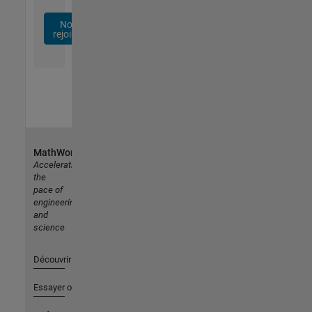
Nous
rejoindre
MathWorks
Accelerating
the
pace of
engineering
and
science
Découvrir les produits
Essayer ou acheter