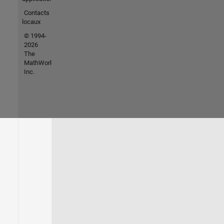
Contacts
locaux
© 1994-
2026
The
MathWorks,
Inc.