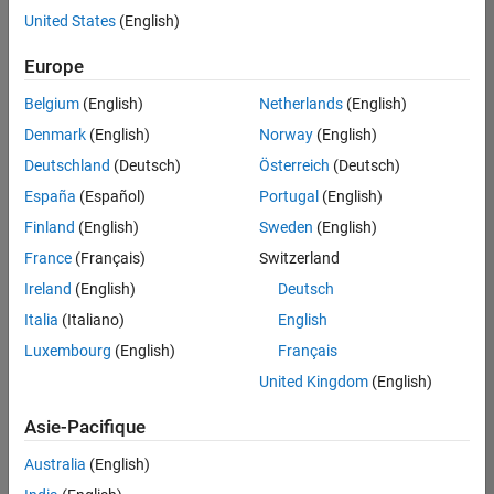
United States
(English)
Enregistrer
les offres
d’emploi
sélectionnées
Europe
Belgium
(English)
Netherlands
(English)
Les
Denmark
(English)
Norway
(English)
descriptions
Deutschland
(Deutsch)
Österreich
(Deutsch)
de
España
(Español)
Portugal
(English)
poste
n’ont
Finland
(English)
Sweden
(English)
pas
France
(Français)
Switzerland
toutes
Ireland
(English)
Deutsch
été
traduites.
Italia
(Italiano)
English
Effectuez
Luxembourg
(English)
Français
une
United Kingdom
(English)
recherche
par
Asie-Pacifique
lieu
pour
Australia
(English)
trouver