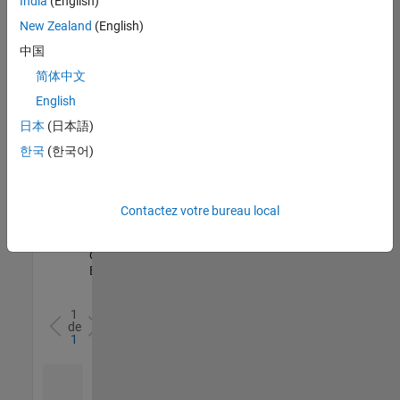
India
(English)
l’ensemble
New Zealand
(English)
des
opportunités
中国
de
简体中文
votre
English
région.
日本
(日本語)
한국
(한국어)
Senior Software Quality Engineer
Senior
Software
Quality
Engineer
Contactez votre bureau local
FR-Meudon
|
Ingénierie de la
qualité |
Expérimenté(e)
1
de
1