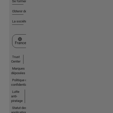
Se former
Obtenir de l'aide
La société
Sélectionner un site web
France
Trust
Center
Marques
déposées
Politique de
confidentialité
Lutte
anti-
piratage
Statut des
applications