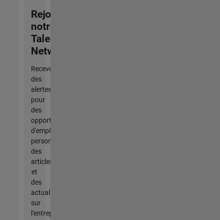
Rejoignez
notre
Talent
Network
Recevez
des
alertes
pour
des
opportunités
d'emploi
personnalisées,
des
articles
et
des
actualités
sur
l'entreprise.