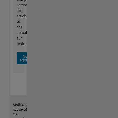
personnalisées,
des
articles
et
des
actualités
sur
l'entreprise.
Nous
rejoindre
MathWorks
Accelerating
the