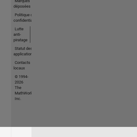
Marques
déposées
Politique de
confidentialité
Lutte
anti-
piratage
Statut des
applications
Contacts
locaux
© 1994-
2026
The
MathWorks,
Inc.