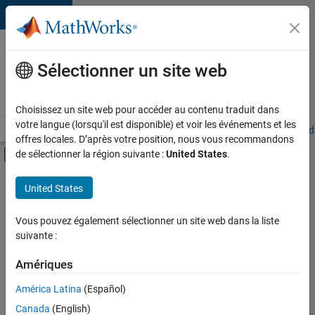
Passer au contenu
Votre
carrière
Sélectionner un site web
chez
MathWorks
Choisissez un site web pour accéder au contenu traduit dans
votre langue (lorsqu'il est disponible) et voir les événements et les
Accueil
Explorer nos opportunités
Adresses de nos bureaux
Étudi
offres locales. D’après votre position, nous vous recommandons
Activer/désactiver l'affichage du menu d
de sélectionner la région suivante :
United States
.
Contenu principal
FILTRER PAR
United States
Programme destiné aux nouvelles carrières (EDG)
+
2
Applications et outils commerciaux
Vous pouvez également sélectionner un site web dans la liste
suivante :
Globalisation
Amériques
Actuellement,
América Latina
(Español)
il n’y a
Canada
(English)
aucune