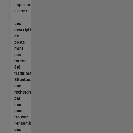
opportunités
d'emploi.
Les
descriptions
de
poste
n’ont
pas
toutes
été
traduites.
Effectuez
une
recherche
par
lieu
pour
trouver
l’ensemble
des