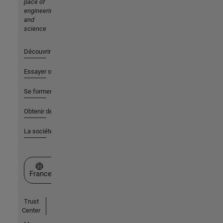
pace of
engineering
and
science
Découvrir les produits
Essayer ou acheter
Se former
Obtenir de l'aide
La société
Sélectionner un site web
France
Trust
Center