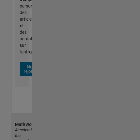
personnalisées,
des
articles
et
des
actualités
sur
l'entreprise.
Nous
rejoindre
MathWorks
Accelerating
the