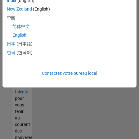
India
(English)
tout
vous
New Zealand
(English)
ne
中国
trouvez
简体中文
pas
d'offre
English
qui
日本
(日本語)
corresponde
한국
(한국어)
à vos
qualifications,
rejoignez
notre
Contactez votre bureau local
réseau
de
talents
pour
vous
tenir
au
courant
des
nouvelles