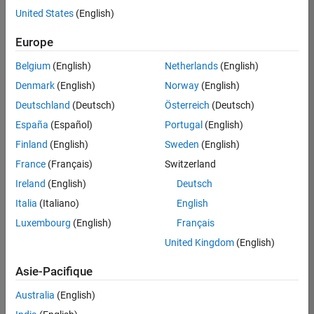
offre
United States
(English)
d'emploi
disponible
Europe
correspondant
à vos
Belgium
(English)
Netherlands
(English)
critères
Denmark
(English)
Norway
(English)
de
recherche.
Deutschland
(Deutsch)
Österreich
(Deutsch)
Vous
España
(Español)
Portugal
(English)
pouvez
Finland
(English)
Sweden
(English)
élargir
France
(Français)
Switzerland
votre
recherche
Ireland
(English)
Deutsch
ou
Italia
(Italiano)
English
afficher
Luxembourg
(English)
Français
l’ensemble
des
United Kingdom
(English)
offres
Asie-Pacifique
d'emploi
.
Si
Australia
(English)
malgré