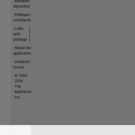
Marques
déposées
Politique de
confidentialité
Lutte
anti-
piratage
Statut des
applications
Contacts
locaux
© 1994-
2026
The
MathWorks,
Inc.