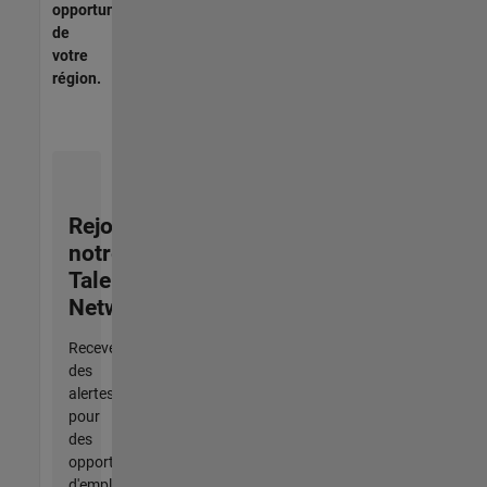
opportunités
de
votre
région.
Rejoignez
notre
Talent
Network
Recevez
des
alertes
pour
des
opportunités
d'emploi