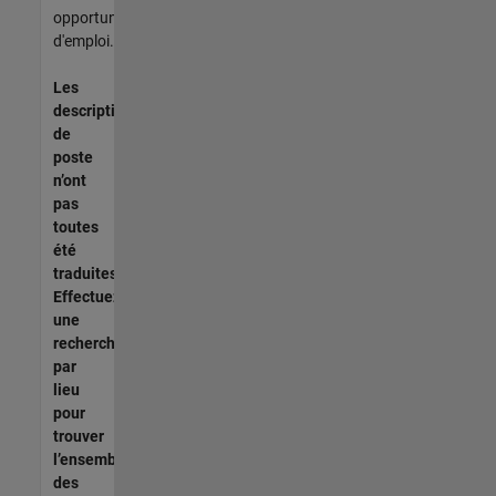
opportunités
d'emploi.
Les
descriptions
de
poste
n’ont
pas
toutes
été
traduites.
Effectuez
une
recherche
par
lieu
pour
trouver
l’ensemble
des