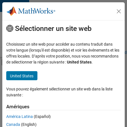
Passer au contenu
Votre
carrière
Sélectionner un site web
chez
MathWorks
Choisissez un site web pour accéder au contenu traduit dans
votre langue (lorsqu'il est disponible) et voir les événements et les
Accueil
Explorer nos opportunités
Adresses de nos bureaux
Étudi
offres locales. D’après votre position, nous vous recommandons
Activer/désactiver l'affichage du menu d
de sélectionner la région suivante :
United States
.
Contenu principal
FILTRER PAR
United States
Applications et outils commerciaux
+
3
Globalisation
Vous pouvez également sélectionner un site web dans la liste
suivante :
Infrastructure et architecture
Gestion des programmes
Amériques
Actuellement,
América Latina
(Español)
il n’y a
Canada
(English)
aucune