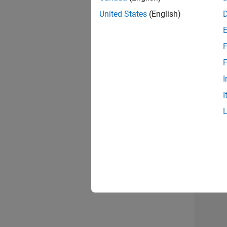
opportun
United States
(English)
Seni
F
F
I
I
1 d