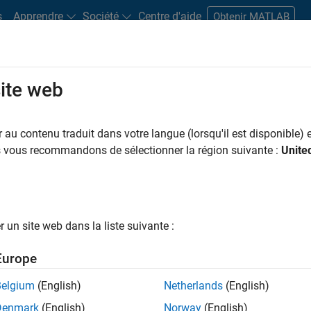
s
Apprendre
Société
Centre d'aide
Obtenir MATLAB
site web
s bureaux
Étudiants et carrières
Ressources
Compte candidat
au contenu traduit dans votre langue (lorsqu'il est disponible) e
 PAR
Applications et outils commerciaux
Ingénierie de la qualité
Ingénierie
us vous recommandons de sélectionner la région suivante :
Unite
Ingénierie des processus logiciels
Applications et services web
ar
un site web dans la liste suivante :
er les offres d’emploi
sélectionnées
Europe
Belgium
(English)
Netherlands
(English)
riptions de poste n’ont pas toutes été traduites. Effectuez une
Denmark
(English)
Norway
(English)