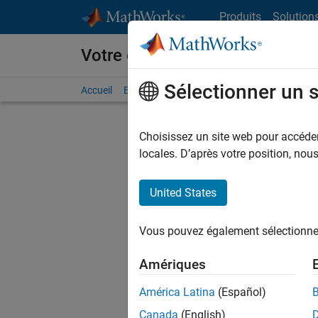
Passer au contenu
Produits
Solution
Votre carrière chez MathWorks
Sélectionner un 
Accueil
Explorer nos opportunités
Adresses de no
Choisissez un site web pour accéder 
FILTRER
locales. D’après votre position, no
United States
Trier p
Vous pouvez également sélectionner 
Enregistr
Amériques
América Latina
(Español)
Les desc
Canada
(English)