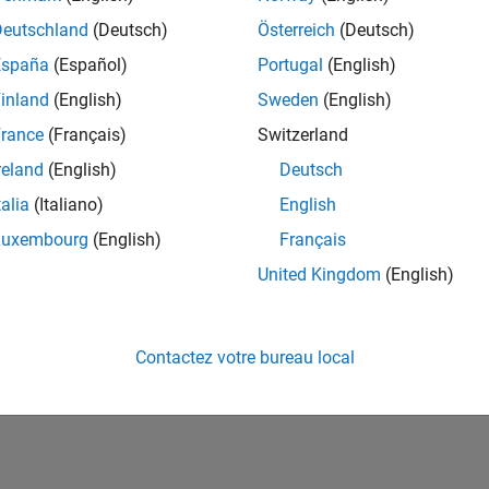
ités de votre région.
Deutschland
(Deutsch)
Österreich
(Deutsch)
España
(Español)
Portugal
(English)
or Software Quality Engineer
Senior Software Quality Engineer
inland
(English)
Sweden
(English)
FR-Meudon
| Ingénierie de la qualité | Expérimenté(e)
rance
(Français)
Switzerland
Leverage your C/C++ development skills to design and develop te
automated test suites, Hands-on testing for Polyspace.
reland
(English)
Deutsch
talia
(Italiano)
English
e
1
Luxembourg
(English)
Français
United Kingdom
(English)
Rejo
Recevez 
Contactez votre bureau local
personn