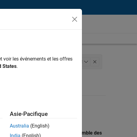
t voir les événements et les offres
 des versions
+
2
d States
.
Asie-Pacifique
Australia
(English)
 recherche par lieu pour trouver l’ensemble des
India
(English)