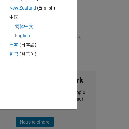
New Zealand
(English)
中国
简体中文
English
st strategies, scalable test frameworks,
日本
(日本語)
한국
(한국어)
ignez notre Talent Network
des alertes pour des opportunités d'emploi
alisées, des articles et des actualités sur
l'entreprise.
Nous rejoindre