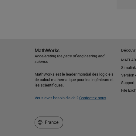
MathWorks
Découvri
Accelerating the pace of engineering and
MATLAB
science
Simulink
MathWorks est le leader mondial des logiciels
Version 
de calcul mathématique pour les ingénieurs et
Support
les scientifiques.
File Exc
Vous avez besoin d'aide ?
Contactez-nous
Sélectionner un site web
France