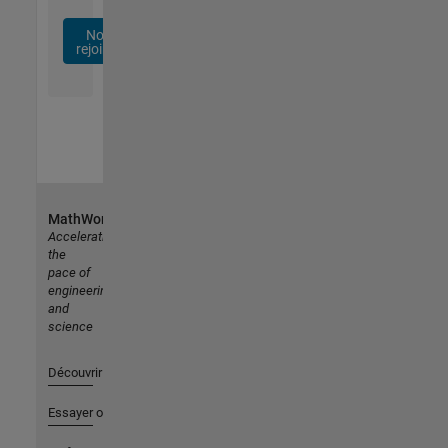
Nous
rejoindre
MathWorks
Accelerating
the
pace of
engineering
and
science
Découvrir les produits
Essayer ou acheter