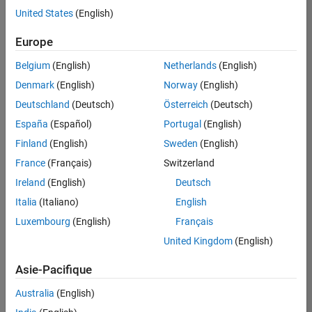
United States
(English)
Enregistrer
les offres
d’emploi
sélectionnées
Europe
Belgium
(English)
Netherlands
(English)
Les
Denmark
(English)
Norway
(English)
descriptions
Deutschland
(Deutsch)
Österreich
(Deutsch)
de
España
(Español)
Portugal
(English)
poste
n’ont
Finland
(English)
Sweden
(English)
pas
France
(Français)
Switzerland
toutes
Ireland
(English)
Deutsch
été
traduites.
Italia
(Italiano)
English
Effectuez
Luxembourg
(English)
Français
une
United Kingdom
(English)
recherche
par
Asie-Pacifique
lieu
pour
Australia
(English)
trouver