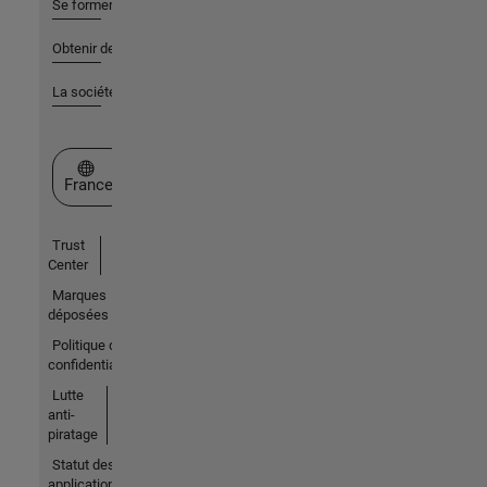
Se former
Obtenir de l'aide
La société
Sélectionner un site web
France
Trust
Center
Marques
déposées
Politique de
confidentialité
Lutte
anti-
piratage
Statut des
applications