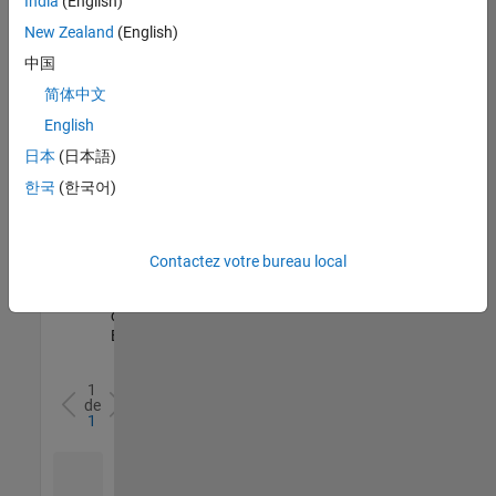
India
(English)
l’ensemble
New Zealand
(English)
des
opportunités
中国
de
简体中文
votre
English
région.
日本
(日本語)
한국
(한국어)
Senior Software Quality Engineer
Senior
Software
Quality
Engineer
Contactez votre bureau local
FR-Meudon
|
Ingénierie de la
qualité |
Expérimenté(e)
1
de
1