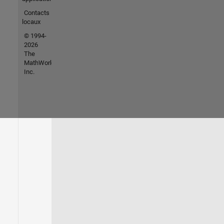
Contacts
locaux
© 1994-
2026
The
MathWorks,
Inc.