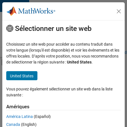
Passer au contenu
Votre
carrière
Sélectionner un site web
chez
MathWorks
Choisissez un site web pour accéder au contenu traduit dans
votre langue (lorsqu'il est disponible) et voir les événements et les
Accueil
Explorer nos opportunités
Adresses de nos bureaux
Étudi
offres locales. D’après votre position, nous vous recommandons
Activer/désactiver l'affichage du menu d
de sélectionner la région suivante :
United States
.
Contenu principal
FILTRER PAR
United States
Applications et outils commerciaux
+
3
Ingénierie de la qualité
Vous pouvez également sélectionner un site web dans la liste
suivante :
Ingénierie des versions
Expérience utilisateur
Amériques
América Latina
(Español)
Trier par
Canada
(English)