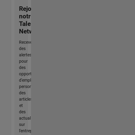
Rejoignez
notre
Talent
Network
Recevez
des
alertes
pour
des
opportunités
d'emploi
personnalisées,
des
articles
et
des
actualités
sur
l'entreprise.