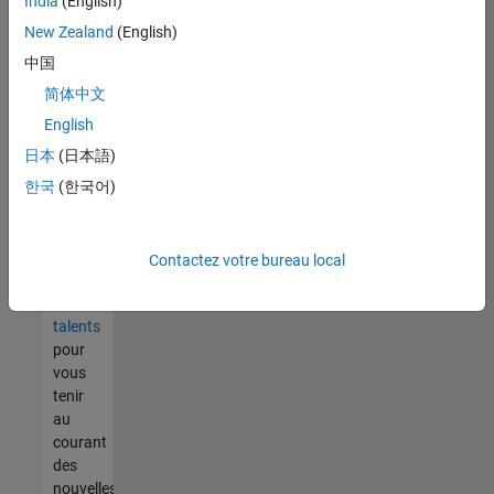
India
(English)
tout
vous
New Zealand
(English)
ne
中国
trouvez
简体中文
pas
d'offre
English
qui
日本
(日本語)
corresponde
한국
(한국어)
à vos
qualifications,
rejoignez
notre
Contactez votre bureau local
réseau
de
talents
pour
vous
tenir
au
courant
des
nouvelles