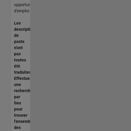
opportunités
d'emploi.
Les
descriptions
de
poste
n’ont
pas
toutes
été
traduites.
Effectuez
une
recherche
par
lieu
pour
trouver
l’ensemble
des