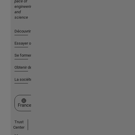
pace of
engineering
and
science
Découvrir les produits
Essayer ou acheter
Se former
Obtenir de l'aide
La société
Sélectionner un site web
France
Trust
Center