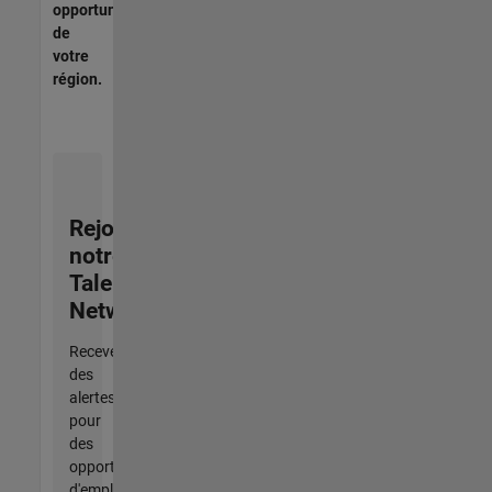
opportunités
de
votre
région.
Rejoignez
notre
Talent
Network
Recevez
des
alertes
pour
des
opportunités
d'emploi