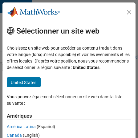
Passer au contenu
Votre
carrière
Sélectionner un site web
chez
MathWorks
Choisissez un site web pour accéder au contenu traduit dans
votre langue (lorsqu'il est disponible) et voir les événements et les
Accueil
Explorer nos opportunités
Adresses de nos bureaux
Étudi
offres locales. D’après votre position, nous vous recommandons
Activer/désactiver l'affichage du menu d
de sélectionner la région suivante :
United States
.
Contenu principal
FILTRER PAR
United States
Applications et outils commerciaux
+
1
Expérience utilisateur
Vous pouvez également sélectionner un site web dans la liste
suivante :
Amériques
Actuellement,
América Latina
(Español)
il n’y a
Canada
(English)
aucune