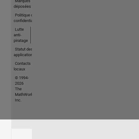
Marques
déposées
Politique de
confidentialité
Lutte
anti-
piratage
Statut des
applications
Contacts
locaux
© 1994-
2026
The
MathWorks,
Inc.