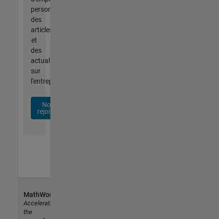
personnalisées,
des
articles
et
des
actualités
sur
l'entreprise.
Nous
rejoindre
MathWorks
Accelerating
the