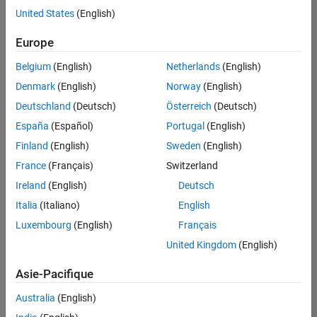
offre
United States
(English)
d'emploi
disponible
Europe
correspondant
à vos
Belgium
(English)
Netherlands
(English)
critères
Denmark
(English)
Norway
(English)
de
recherche.
Deutschland
(Deutsch)
Österreich
(Deutsch)
Vous
España
(Español)
Portugal
(English)
pouvez
Finland
(English)
Sweden
(English)
élargir
France
(Français)
Switzerland
votre
recherche
Ireland
(English)
Deutsch
ou
Italia
(Italiano)
English
afficher
Luxembourg
(English)
Français
l’ensemble
des
United Kingdom
(English)
offres
Asie-Pacifique
d'emploi
.
Si
Australia
(English)
malgré