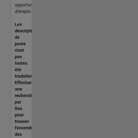
opportunités
d'emploi.
Les
descriptions
de
poste
n’ont
pas
toutes
été
traduites.
Effectuez
une
recherche
par
lieu
pour
trouver
l’ensemble
des