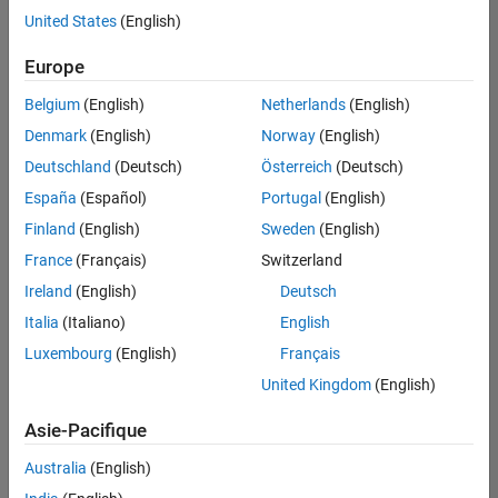
offre
United States
(English)
d'emploi
disponible
Europe
correspondant
à vos
Belgium
(English)
Netherlands
(English)
critères
Denmark
(English)
Norway
(English)
de
recherche.
Deutschland
(Deutsch)
Österreich
(Deutsch)
Vous
España
(Español)
Portugal
(English)
pouvez
Finland
(English)
Sweden
(English)
élargir
France
(Français)
Switzerland
votre
recherche
Ireland
(English)
Deutsch
ou
Italia
(Italiano)
English
afficher
Luxembourg
(English)
Français
l’ensemble
des
United Kingdom
(English)
offres
Asie-Pacifique
d'emploi
.
Si
Australia
(English)
malgré