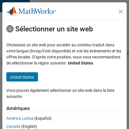
Passer au contenu
Votre
carrière
Sélectionner un site web
chez
MathWorks
Choisissez un site web pour accéder au contenu traduit dans
votre langue (lorsqu'il est disponible) et voir les événements et les
Accueil
Explorer nos opportunités
Adresses de nos bureaux
Étudi
offres locales. D’après votre position, nous vous recommandons
Activer/désactiver l'affichage du menu d
de sélectionner la région suivante :
United States
.
Contenu principal
FILTRER PAR
United States
Support avancé
+
4
Technologies de l’information
Vous pouvez également sélectionner un site web dans la liste
suivante :
Gestion des programmes
Ingénierie des processus logiciels
Amériques
Rédaction technique
Actuellement,
América Latina
(Español)
il n’y a
Canada
(English)
aucune