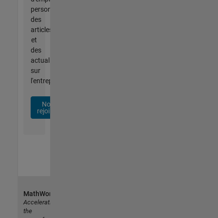
personnalisées,
des
articles
et
des
actualités
sur
l'entreprise.
Nous
rejoindre
MathWorks
Accelerating
the