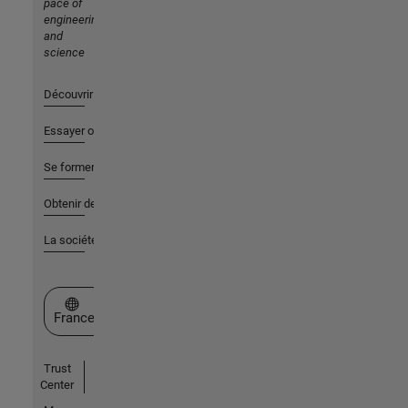
pace of
engineering
and
science
Découvrir les produits
Essayer ou acheter
Se former
Obtenir de l'aide
La société
Sélectionner un site web
France
Trust
Center