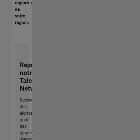
opportunités
de
votre
région.
Rejoignez
notre
Talent
Network
Recevez
des
alertes
pour
des
opportunités
d'emploi