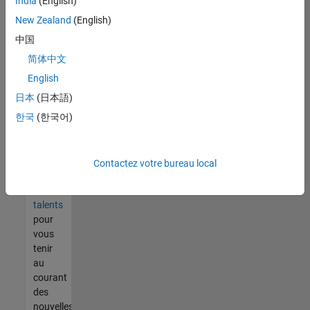
India
(English)
tout
vous
New Zealand
(English)
ne
中国
trouvez
简体中文
pas
d'offre
English
qui
日本
(日本語)
corresponde
한국
(한국어)
à vos
qualifications,
rejoignez
notre
Contactez votre bureau local
réseau
de
talents
pour
vous
tenir
au
courant
des
nouvelles