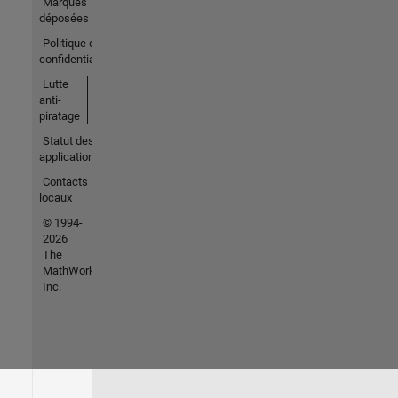
Marques
déposées
Politique de
confidentialité
Lutte
anti-
piratage
Statut des
applications
Contacts
locaux
© 1994-
2026
The
MathWorks,
Inc.