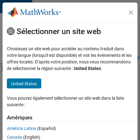
Passer au contenu
Votre
carrière
Sélectionner un site web
chez
MathWorks
Choisissez un site web pour accéder au contenu traduit dans
votre langue (lorsqu'il est disponible) et voir les événements et les
Accueil
Explorer nos opportunités
Adresses de nos bureaux
Étudi
offres locales. D’après votre position, nous vous recommandons
Activer/désactiver l'affichage du menu d
de sélectionner la région suivante :
United States
.
Contenu principal
FILTRER PAR
United States
Programme destiné aux nouvelles carrières (EDG)
+
5
Support avancé
Vous pouvez également sélectionner un site web dans la liste
suivante :
Technologies de l’information
Gestion des programmes
Amériques
Ingénierie des versions
Actuellement,
América Latina
(Español)
il n’y a
Rédaction technique
Canada
(English)
aucune