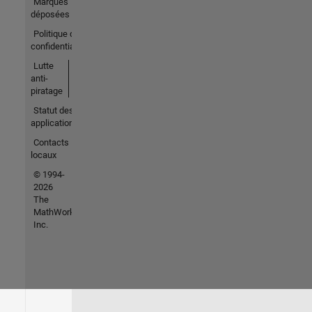
Marques
déposées
Politique de
confidentialité
Lutte
anti-
piratage
Statut des
applications
Contacts
locaux
© 1994-
2026
The
MathWorks,
Inc.