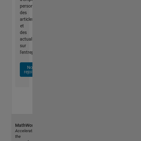
personnalisées,
des
articles
et
des
actualités
sur
l'entreprise.
Nous
rejoindre
MathWorks
Accelerating
the