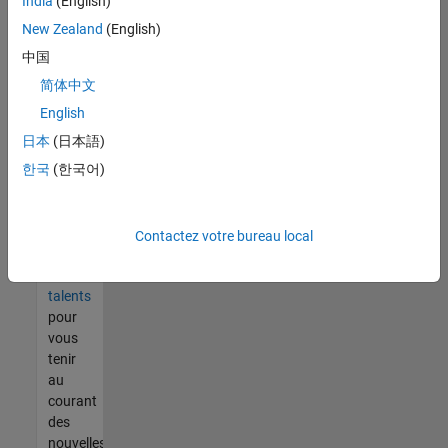
India
(English)
tout
vous
New Zealand
(English)
ne
中国
trouvez
简体中文
pas
d'offre
English
qui
日本
(日本語)
corresponde
한국
(한국어)
à vos
qualifications,
rejoignez
notre
Contactez votre bureau local
réseau
de
talents
pour
vous
tenir
au
courant
des
nouvelles