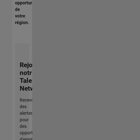
opportunités
de
votre
région.
Rejoignez
notre
Talent
Network
Recevez
des
alertes
pour
des
opportunités
d'emploi