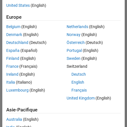
offre
United States
(English)
d'emploi
disponible
Europe
correspondant
à vos
Belgium
(English)
Netherlands
(English)
critères
Denmark
(English)
Norway
(English)
de
recherche.
Deutschland
(Deutsch)
Österreich
(Deutsch)
Vous
España
(Español)
Portugal
(English)
pouvez
Finland
(English)
Sweden
(English)
élargir
France
(Français)
Switzerland
votre
recherche
Ireland
(English)
Deutsch
ou
Italia
(Italiano)
English
afficher
Luxembourg
(English)
Français
l’ensemble
des
United Kingdom
(English)
offres
Asie-Pacifique
d'emploi
.
Si
Australia
(English)
malgré