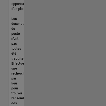
opportunités
d'emploi.
Les
descriptions
de
poste
n’ont
pas
toutes
été
traduites.
Effectuez
une
recherche
par
lieu
pour
trouver
l’ensemble
des