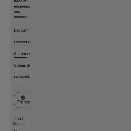
pace of
engineering
and
science
Découvrir les produits
Essayer ou acheter
Se former
Obtenir de l'aide
La société
Sélectionner un site web
France
Trust
Center