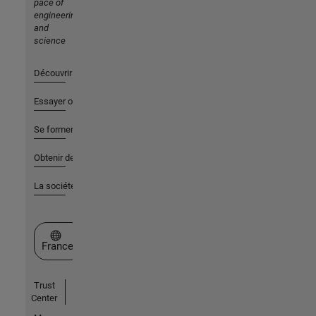
pace of
engineering
and
science
Découvrir les produits
Essayer ou acheter
Se former
Obtenir de l'aide
La société
Sélectionner un site web
France
Trust
Center