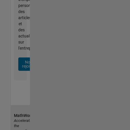
personnalisées,
des
articles
et
des
actualités
sur
l'entreprise.
Nous
rejoindre
MathWorks
Accelerating
the