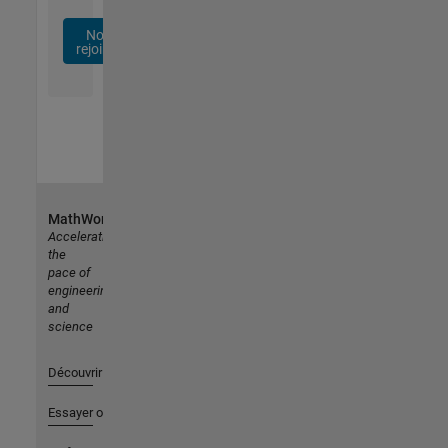
Nous
rejoindre
MathWorks
Accelerating
the
pace of
engineering
and
science
Découvrir les produits
Essayer ou acheter