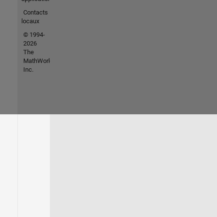
Contacts
locaux
© 1994-
2026
The
MathWorks,
Inc.