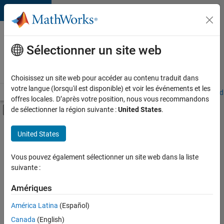
Passer au contenu
Votre
carrière
Sélectionner un site web
chez
MathWorks
Choisissez un site web pour accéder au contenu traduit dans
votre langue (lorsqu'il est disponible) et voir les événements et les
Accueil
Explorer nos opportunités
Adresses de nos bureaux
Étudi
offres locales. D’après votre position, nous vous recommandons
Activer/désactiver l'affichage du menu d
de sélectionner la région suivante :
United States
.
Contenu principal
FILTRER PAR
United States
Programme destiné aux nouvelles carrières (EDG)
+
4
Support avancé
Vous pouvez également sélectionner un site web dans la liste
suivante :
Gestion des programmes
Ingénierie de la qualité
Amériques
Applications et services web
América Latina
(Español)
Trier par
Canada
(English)