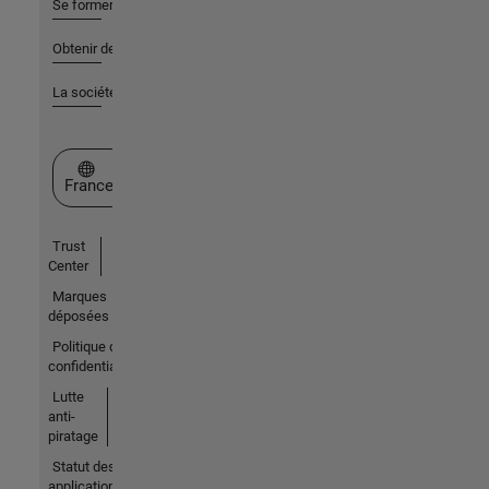
Se former
Obtenir de l'aide
La société
Sélectionner un site web
France
Trust
Center
Marques
déposées
Politique de
confidentialité
Lutte
anti-
piratage
Statut des
applications