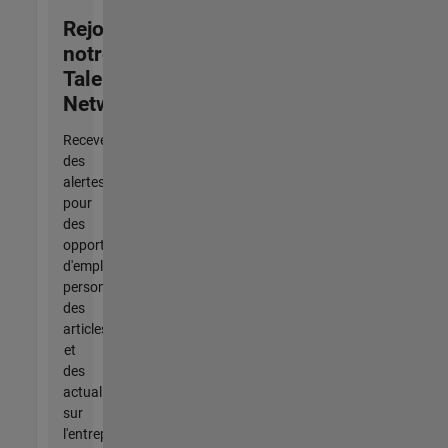
Rejoignez
notre
Talent
Network
Recevez
des
alertes
pour
des
opportunités
d'emploi
personnalisées,
des
articles
et
des
actualités
sur
l'entreprise.