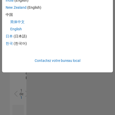
India
(English)
l’ensemble
New Zealand
(English)
des
opportunités
中国
de
简体中文
votre
English
région.
日本
(日本語)
한국
(한국어)
Senior Software Quality Engineer
Senior
Software
Quality
Engineer
Contactez votre bureau local
FR-Meudon
|
Ingénierie de la
qualité |
Expérimenté(e)
1
de
1