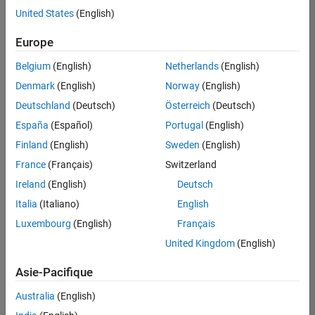
United States
(English)
Enregistrer
les offres
d’emploi
sélectionnées
Europe
Belgium
(English)
Netherlands
(English)
Les
Denmark
(English)
Norway
(English)
descriptions
Deutschland
(Deutsch)
Österreich
(Deutsch)
de
España
(Español)
Portugal
(English)
poste
n’ont
Finland
(English)
Sweden
(English)
pas
France
(Français)
Switzerland
toutes
Ireland
(English)
Deutsch
été
traduites.
Italia
(Italiano)
English
Effectuez
Luxembourg
(English)
Français
une
United Kingdom
(English)
recherche
par
Asie-Pacifique
lieu
pour
Australia
(English)
trouver