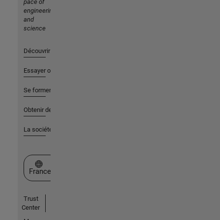
pace of
engineering
and
science
Découvrir les produits
Essayer ou acheter
Se former
Obtenir de l'aide
La société
Sélectionner un site web
France
Trust
Center