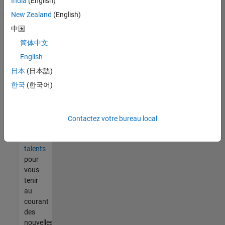
India
(English)
tout
vous
New Zealand
(English)
ne
中国
trouvez
简体中文
pas
d'offre
English
qui
日本
(日本語)
corresponde
한국
(한국어)
à vos
qualifications,
rejoignez
notre
Contactez votre bureau local
réseau
de
talents
pour
vous
tenir
au
courant
des
nouvelles