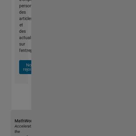
personnalisées,
des
articles
et
des
actualités
sur
l'entreprise.
Nous
rejoindre
MathWorks
Accelerating
the