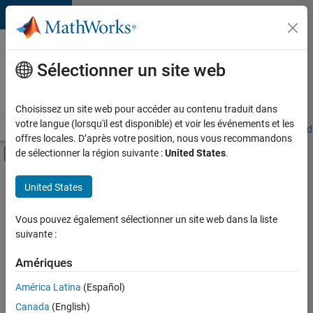
Passer au contenu
Votre
carrière
Sélectionner un site web
chez
MathWorks
Choisissez un site web pour accéder au contenu traduit dans
votre langue (lorsqu'il est disponible) et voir les événements et les
Accueil
Explorer nos opportunités
Adresses de nos bureaux
Étudi
offres locales. D’après votre position, nous vous recommandons
Activer/désactiver l'affichage du menu d
de sélectionner la région suivante :
United States
.
Contenu principal
FILTRER PAR
United States
Support avancé
+
3
Infrastructure et architecture
Vous pouvez également sélectionner un site web dans la liste
suivante :
Gestion des programmes
Rédaction technique
Amériques
Actuellement,
América Latina
(Español)
il n’y a
Canada
(English)
aucune