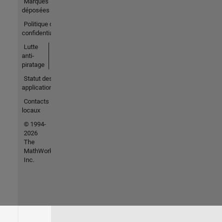
Marques
déposées
Politique de
confidentialité
Lutte
anti-
piratage
Statut des
applications
Contacts
locaux
© 1994-
2026
The
MathWorks,
Inc.