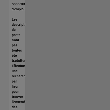
opportunités
d'emploi.
Les
descriptions
de
poste
n’ont
pas
toutes
été
traduites.
Effectuez
une
recherche
par
lieu
pour
trouver
l’ensemble
des