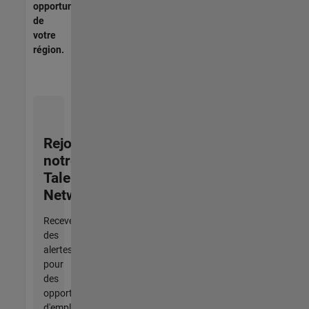
opportunités
de
votre
région.
Rejoignez
notre
Talent
Network
Recevez
des
alertes
pour
des
opportunités
d'emploi