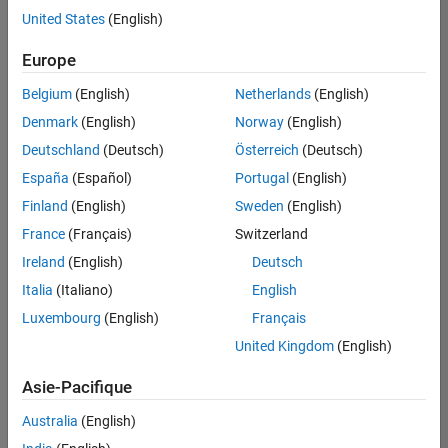
offre
United States
(English)
d'emploi
disponible
Europe
correspondant
à vos
Belgium
(English)
Netherlands
(English)
critères
Denmark
(English)
Norway
(English)
de
recherche.
Deutschland
(Deutsch)
Österreich
(Deutsch)
Vous
España
(Español)
Portugal
(English)
pouvez
Finland
(English)
Sweden
(English)
élargir
France
(Français)
Switzerland
votre
recherche
Ireland
(English)
Deutsch
ou
Italia
(Italiano)
English
afficher
Luxembourg
(English)
Français
l’ensemble
des
United Kingdom
(English)
offres
Asie-Pacifique
d'emploi
.
Si
Australia
(English)
malgré