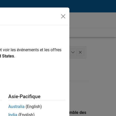
t voir les événements et les offres
 architecture
Ingénierie de la qualité
+
1
d States
.
Asie-Pacifique
Australia
(English)
 recherche par lieu pour trouver l’ensemble des
India
(English)