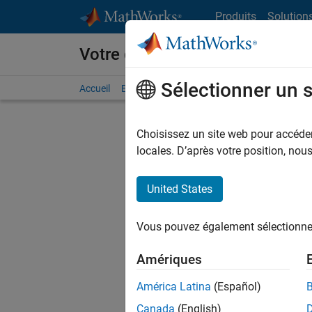
Passer au contenu
Produits
Solution
Votre carrière chez MathWorks
Sélectionner un 
Accueil
Explorer nos opportunités
Adresses de no
Choisissez un site web pour accéder 
FILTRER
locales. D’après votre position, no
United States
Trier p
Vous pouvez également sélectionner 
Enregistr
Amériques
América Latina
(Español)
Les desc
Canada
(English)