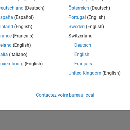
ités de votre région.
Deutschland
(Deutsch)
Österreich
(Deutsch)
España
(Español)
Portugal
(English)
or Software Quality Engineer
Senior Software Quality Engineer
inland
(English)
Sweden
(English)
FR-Meudon
| Ingénierie de la qualité | Expérimenté(e)
rance
(Français)
Switzerland
Leverage your C/C++ development skills to design and develop te
automated test suites, Hands-on testing for Polyspace.
reland
(English)
Deutsch
talia
(Italiano)
English
e
1
Luxembourg
(English)
Français
United Kingdom
(English)
Rejo
Recevez 
Contactez votre bureau local
personn