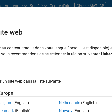
s
Apprendre
Société
Centre d'aide
Obtenir MATLAB
site web
s bureaux
Étudiants et carrières
Ressources
Compte candidat
au contenu traduit dans votre langue (lorsqu'il est disponible) e
 PAR
Programme destiné aux nouvelles carrières (EDG)
Support avancé
Infrastructure et
us vous recommandons de sélectionner la région suivante :
Unite
Ingénierie des processus logiciels
ar
un site web dans la liste suivante :
er les offres d’emploi
sélectionnées
Europe
Belgium
(English)
Netherlands
(English)
riptions de poste n’ont pas toutes été traduites. Effectuez une
Denmark
(English)
Norway
(English)