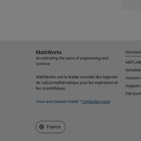
MathWorks
Découvri
Accelerating the pace of engineering and
MATLAB
science
Simulink
MathWorks est le leader mondial des logiciels
Version 
de calcul mathématique pour les ingénieurs et
Support
les scientifiques.
File Exc
Vous avez besoin d'aide ?
Contactez-nous
Sélectionner un site web
France