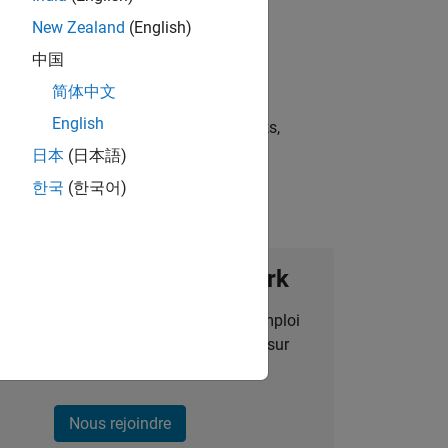
New Zealand
(English)
中国
简体中文
English
st strategies, scalable test frameworks,
日本
(日本語)
한국
(한국어)
ignez notre Talent Network
des alertes pour des opportunités d'emploi
alisées, des articles et des actualités sur
l'entreprise.
Nous rejoindre