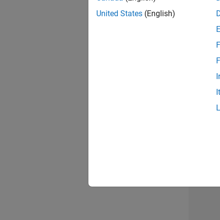
opportun
United States
(English)
Seni
F
F
I
I
1 d