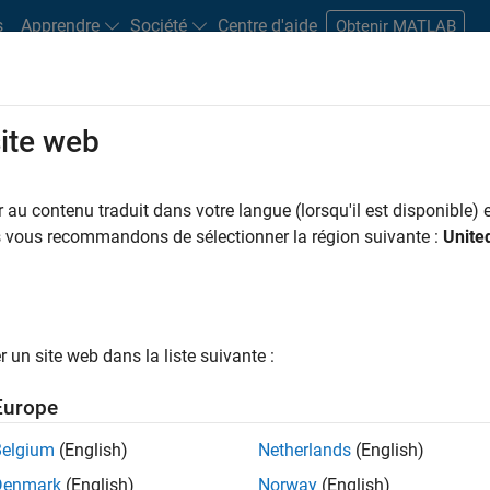
s
Apprendre
Société
Centre d'aide
Obtenir MATLAB
site web
s bureaux
Étudiants et carrières
Ressources
Compte candidat
au contenu traduit dans votre langue (lorsqu'il est disponible) e
LTRER PAR
Support avancé
Infrastructure et architecture
Ingénierie de
us vous recommandons de sélectionner la région suivante :
Unite
ar
un site web dans la liste suivante :
er les offres d’emploi
sélectionnées
Europe
Belgium
(English)
Netherlands
(English)
riptions de poste n’ont pas toutes été traduites. Effectuez une
Denmark
(English)
Norway
(English)