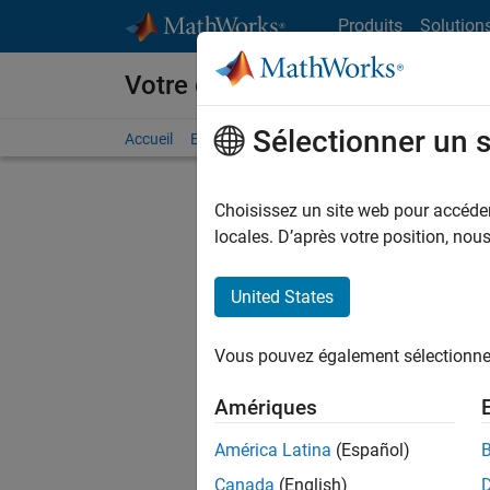
Passer au contenu
Produits
Solution
Votre carrière chez MathWorks
Sélectionner un 
Accueil
Explorer nos opportunités
Adresses de no
Choisissez un site web pour accéder 
FI
locales. D’après votre position, no
United States
Trier p
Vous pouvez également sélectionner 
Enregistr
Amériques
América Latina
(Español)
Les desc
Canada
(English)