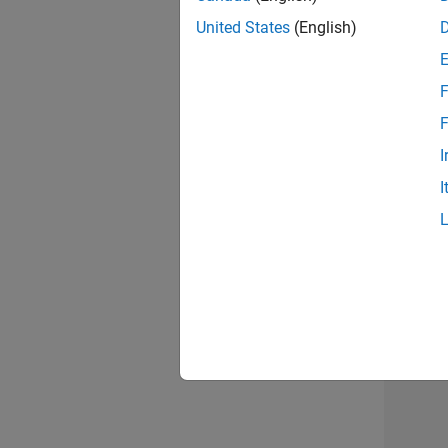
opportun
United States
(English)
Seni
F
F
I
I
1 d