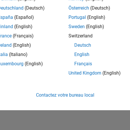
ités de votre région.
Deutschland
(Deutsch)
Österreich
(Deutsch)
España
(Español)
Portugal
(English)
or Software Quality Engineer
Senior Software Quality Engineer
inland
(English)
Sweden
(English)
FR-Meudon
| Ingénierie de la qualité | Expérimenté(e)
rance
(Français)
Switzerland
Leverage your C/C++ development skills to design and develop te
automated test suites, Hands-on testing for Polyspace.
reland
(English)
Deutsch
talia
(Italiano)
English
e
1
Luxembourg
(English)
Français
United Kingdom
(English)
Rejo
Recevez 
Contactez votre bureau local
personn