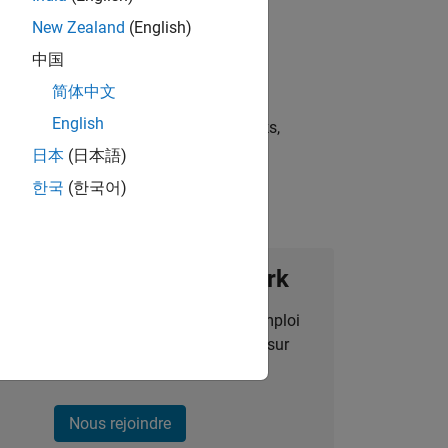
New Zealand
(English)
中国
简体中文
English
st strategies, scalable test frameworks,
日本
(日本語)
한국
(한국어)
ignez notre Talent Network
des alertes pour des opportunités d'emploi
alisées, des articles et des actualités sur
l'entreprise.
Nous rejoindre