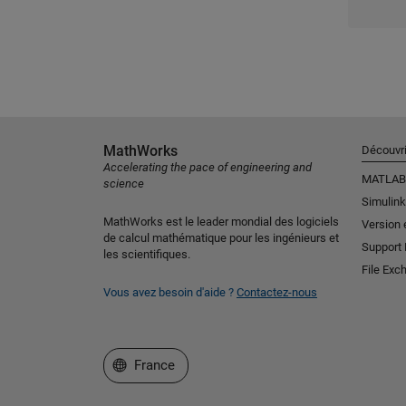
MathWorks
Découvri
Accelerating the pace of engineering and
MATLAB
science
Simulink
MathWorks est le leader mondial des logiciels
Version 
de calcul mathématique pour les ingénieurs et
Support
les scientifiques.
File Exc
Vous avez besoin d'aide ?
Contactez-nous
Sélectionner un site web
France