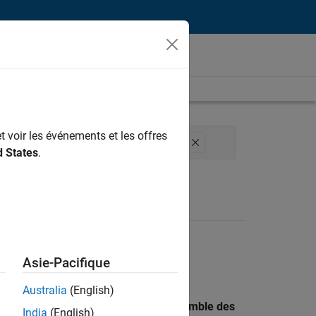
t voir les événements et les offres
 la qualité
Applications et services web
d States
.
Asie-Pacifique
Australia
(English)
 recherche par lieu pour trouver l’ensemble des
India
(English)