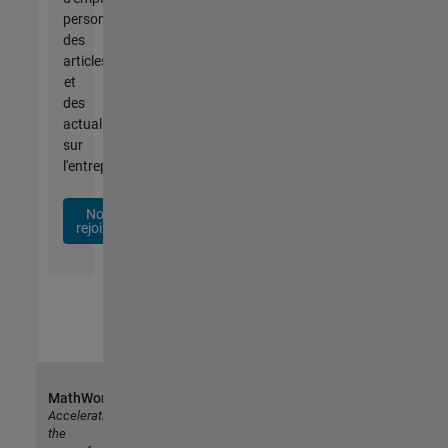
personnalisées,
des
articles
et
des
actualités
sur
l'entreprise.
Nous
rejoindre
MathWorks
Accelerating
the