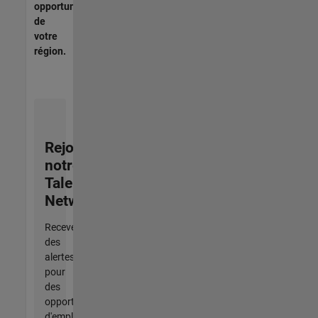
opportunités
de
votre
région.
Rejoignez
notre
Talent
Network
Recevez
des
alertes
pour
des
opportunités
d'emploi