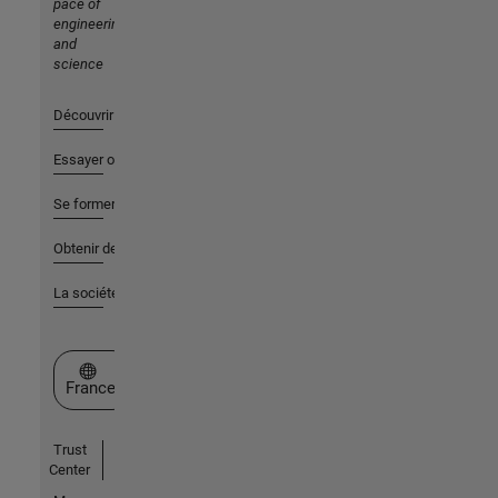
pace of
engineering
and
science
Découvrir les produits
Essayer ou acheter
Se former
Obtenir de l'aide
La société
Sélectionner un site web
France
Trust
Center