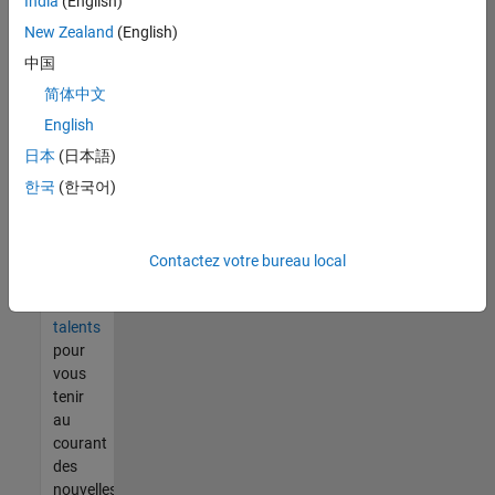
India
(English)
tout
vous
New Zealand
(English)
ne
中国
trouvez
简体中文
pas
d'offre
English
qui
日本
(日本語)
corresponde
한국
(한국어)
à vos
qualifications,
rejoignez
notre
Contactez votre bureau local
réseau
de
talents
pour
vous
tenir
au
courant
des
nouvelles