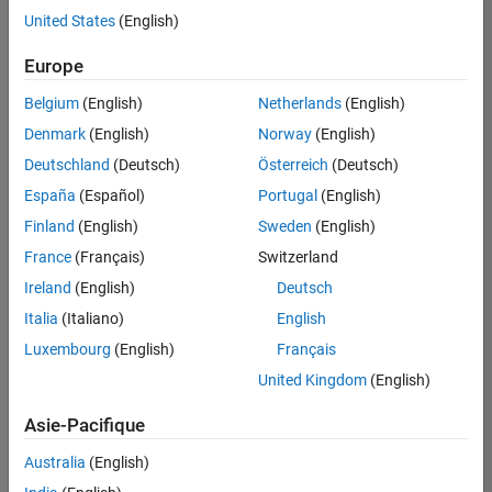
offre
United States
(English)
d'emploi
disponible
Europe
correspondant
à vos
Belgium
(English)
Netherlands
(English)
critères
Denmark
(English)
Norway
(English)
de
recherche.
Deutschland
(Deutsch)
Österreich
(Deutsch)
Vous
España
(Español)
Portugal
(English)
pouvez
Finland
(English)
Sweden
(English)
élargir
France
(Français)
Switzerland
votre
recherche
Ireland
(English)
Deutsch
ou
Italia
(Italiano)
English
afficher
Luxembourg
(English)
Français
l’ensemble
des
United Kingdom
(English)
offres
Asie-Pacifique
d'emploi
.
Si
Australia
(English)
malgré