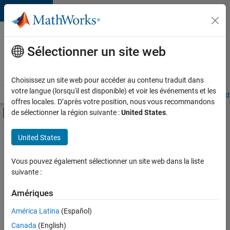
Passer au contenu
Votre
carrière
Sélectionner un site web
chez
MathWorks
Choisissez un site web pour accéder au contenu traduit dans
votre langue (lorsqu'il est disponible) et voir les événements et les
Accueil
Explorer nos opportunités
Adresses de nos bureaux
Étudi
offres locales. D’après votre position, nous vous recommandons
Activer/désactiver l'affichage du menu d
de sélectionner la région suivante :
United States
.
Contenu principal
FILTRER PAR
United States
Programme destiné aux nouvelles carrières (EDG)
+
3
Support avancé
Vous pouvez également sélectionner un site web dans la liste
suivante :
Globalisation
Technologies de l’information
Amériques
Actuellement,
América Latina
(Español)
il n’y a
Canada
(English)
aucune