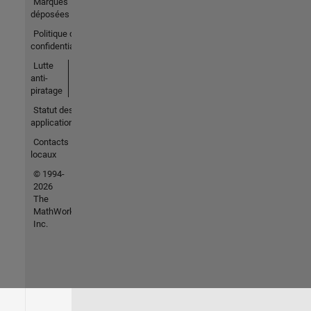
Marques
déposées
Politique de
confidentialité
Lutte
anti-
piratage
Statut des
applications
Contacts
locaux
© 1994-
2026
The
MathWorks,
Inc.