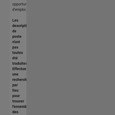
opportunités
d'emploi.
Les
descriptions
de
poste
n’ont
pas
toutes
été
traduites.
Effectuez
une
recherche
par
lieu
pour
trouver
l’ensemble
des