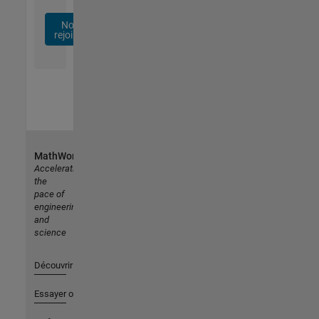
Nous
rejoindre
MathWorks
Accelerating
the
pace of
engineering
and
science
Découvrir les produits
Essayer ou acheter