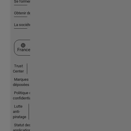
Se former
Obtenir de l'aide
La société
Sélectionner un site web
France
Trust
Center
Marques
déposées
Politique de
confidentialité
Lutte
anti-
piratage
Statut des
applications