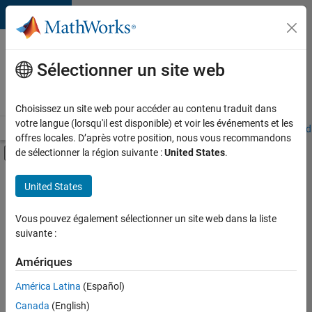
Passer au contenu
Votre
carrière
Sélectionner un site web
chez
MathWorks
Choisissez un site web pour accéder au contenu traduit dans
votre langue (lorsqu'il est disponible) et voir les événements et les
Accueil
Explorer nos opportunités
Adresses de nos bureaux
Étudi
offres locales. D’après votre position, nous vous recommandons
Activer/désactiver l'affichage du menu d
de sélectionner la région suivante :
United States
.
Contenu principal
FILTRER PAR
United States
Programme destiné aux nouvelles carrières (EDG)
+
4
Support avancé
Vous pouvez également sélectionner un site web dans la liste
suivante :
Globalisation
Gestion des programmes
Amériques
Ingénierie de la qualité
América Latina
(Español)
Trier par
Canada
(English)