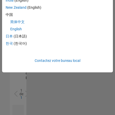
India
(English)
l’ensemble
New Zealand
(English)
des
opportunités
中国
de
简体中文
votre
English
région.
日本
(日本語)
한국
(한국어)
Senior Software Quality Engineer
Senior
Software
Quality
Engineer
Contactez votre bureau local
FR-Meudon
|
Ingénierie de la
qualité |
Expérimenté(e)
1
de
1