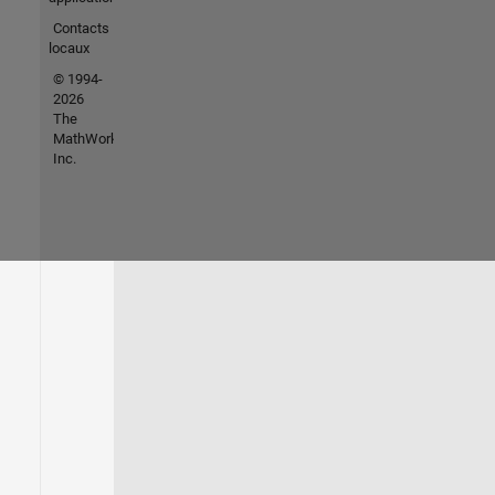
Contacts
locaux
© 1994-
2026
The
MathWorks,
Inc.