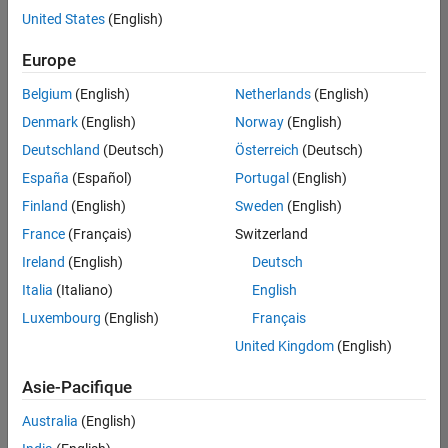
United States
(English)
Enregistrer
les offres
d’emploi
sélectionnées
Europe
Belgium
(English)
Netherlands
(English)
Les
Denmark
(English)
Norway
(English)
descriptions
Deutschland
(Deutsch)
Österreich
(Deutsch)
de
España
(Español)
Portugal
(English)
poste
n’ont
Finland
(English)
Sweden
(English)
pas
France
(Français)
Switzerland
toutes
Ireland
(English)
Deutsch
été
traduites.
Italia
(Italiano)
English
Effectuez
Luxembourg
(English)
Français
une
United Kingdom
(English)
recherche
par
Asie-Pacifique
lieu
pour
Australia
(English)
trouver