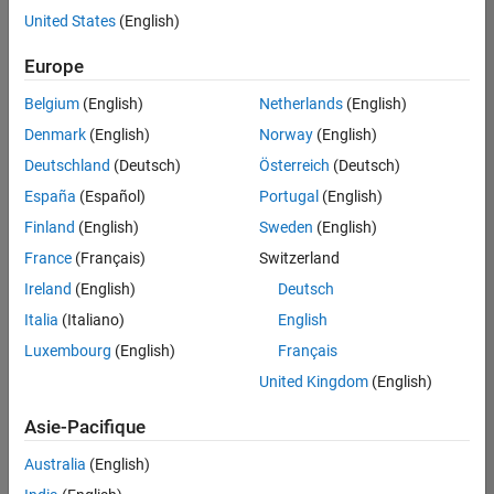
offre
United States
(English)
d'emploi
disponible
Europe
correspondant
à vos
Belgium
(English)
Netherlands
(English)
critères
Denmark
(English)
Norway
(English)
de
recherche.
Deutschland
(Deutsch)
Österreich
(Deutsch)
Vous
España
(Español)
Portugal
(English)
pouvez
Finland
(English)
Sweden
(English)
élargir
France
(Français)
Switzerland
votre
recherche
Ireland
(English)
Deutsch
ou
Italia
(Italiano)
English
afficher
Luxembourg
(English)
Français
l’ensemble
des
United Kingdom
(English)
offres
Asie-Pacifique
d'emploi
.
Si
Australia
(English)
malgré