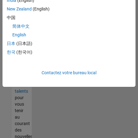
India
(English)
tout
vous
New Zealand
(English)
ne
中国
trouvez
简体中文
pas
d'offre
English
qui
日本
(日本語)
corresponde
한국
(한국어)
à vos
qualifications,
rejoignez
notre
Contactez votre bureau local
réseau
de
talents
pour
vous
tenir
au
courant
des
nouvelles