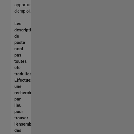
opportunités
d'emploi.
Les
descriptions
de
poste
n’ont
pas
toutes
été
traduites.
Effectuez
une
recherche
par
lieu
pour
trouver
l’ensemble
des