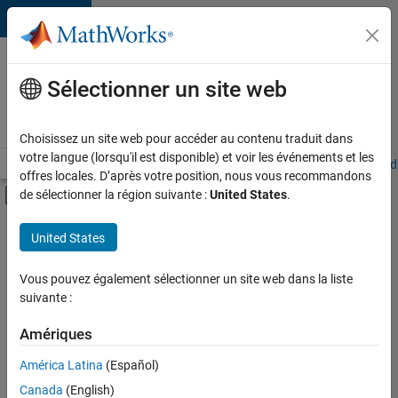
Passer au contenu
Votre
carrière
Sélectionner un site web
chez
MathWorks
Choisissez un site web pour accéder au contenu traduit dans
votre langue (lorsqu'il est disponible) et voir les événements et les
Accueil
Explorer nos opportunités
Adresses de nos bureaux
Étudi
offres locales. D’après votre position, nous vous recommandons
Activer/désactiver l'affichage du menu d
de sélectionner la région suivante :
United States
.
Contenu principal
FILTRER PAR
United States
Support avancé
+
4
Globalisation
Vous pouvez également sélectionner un site web dans la liste
suivante :
Infrastructure et architecture
Gestion des programmes
Amériques
Ingénierie des versions
Actuellement,
América Latina
(Español)
il n’y a
Canada
(English)
aucune