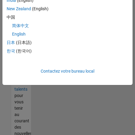
India
(English)
tout
vous
New Zealand
(English)
ne
中国
trouvez
简体中文
pas
d'offre
English
qui
日本
(日本語)
corresponde
한국
(한국어)
à vos
qualifications,
rejoignez
notre
Contactez votre bureau local
réseau
de
talents
pour
vous
tenir
au
courant
des
nouvelles