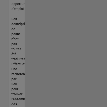
opportunités
d'emploi.
Les
descriptions
de
poste
n’ont
pas
toutes
été
traduites.
Effectuez
une
recherche
par
lieu
pour
trouver
l’ensemble
des