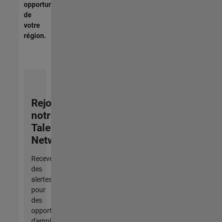
opportunités
de
votre
région.
Rejoignez
notre
Talent
Network
Recevez
des
alertes
pour
des
opportunités
d'emploi