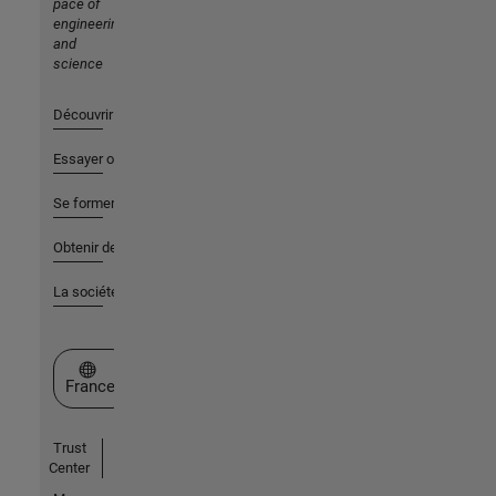
pace of
engineering
and
science
Découvrir les produits
Essayer ou acheter
Se former
Obtenir de l'aide
La société
Sélectionner un site web
France
Trust
Center