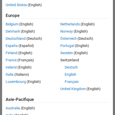
offre
United States
(English)
d'emploi
disponible
Europe
correspondant
à vos
Belgium
(English)
Netherlands
(English)
critères
Denmark
(English)
Norway
(English)
de
recherche.
Deutschland
(Deutsch)
Österreich
(Deutsch)
Vous
España
(Español)
Portugal
(English)
pouvez
Finland
(English)
Sweden
(English)
élargir
France
(Français)
Switzerland
votre
recherche
Ireland
(English)
Deutsch
ou
Italia
(Italiano)
English
afficher
Luxembourg
(English)
Français
l’ensemble
des
United Kingdom
(English)
offres
Asie-Pacifique
d'emploi
.
Si
Australia
(English)
malgré