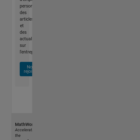
personnalisées,
des
articles
et
des
actualités
sur
l'entreprise.
Nous
rejoindre
MathWorks
Accelerating
the