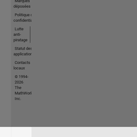
Marques
déposées
Politique de
confidentialité
Lutte
anti-
piratage
Statut des
applications
Contacts
locaux
© 1994-
2026
The
MathWorks,
Inc.