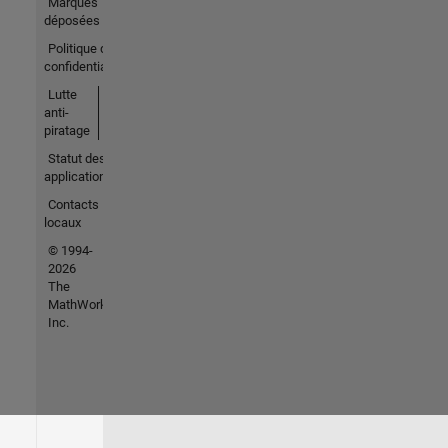
Marques
déposées
Politique de
confidentialité
Lutte
anti-
piratage
Statut des
applications
Contacts
locaux
© 1994-
2026
The
MathWorks,
Inc.