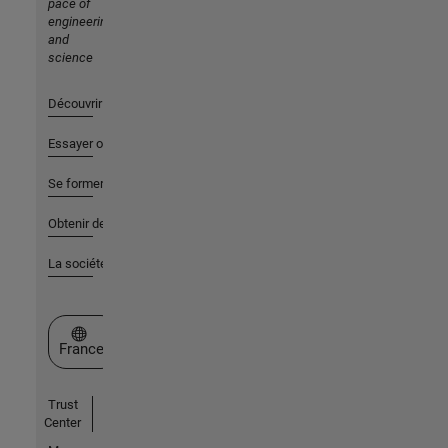
pace of
engineering
and
science
Découvrir les produits
Essayer ou acheter
Se former
Obtenir de l'aide
La société
Sélectionner un site web
France
Trust
Center