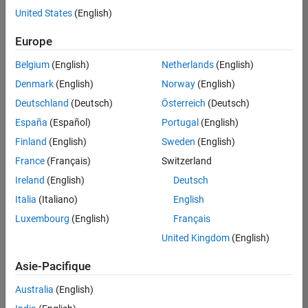
offre
United States
(English)
d'emploi
disponible
Europe
correspondant
à vos
Belgium
(English)
Netherlands
(English)
critères
Denmark
(English)
Norway
(English)
de
recherche.
Deutschland
(Deutsch)
Österreich
(Deutsch)
Vous
España
(Español)
Portugal
(English)
pouvez
Finland
(English)
Sweden
(English)
élargir
France
(Français)
Switzerland
votre
recherche
Ireland
(English)
Deutsch
ou
Italia
(Italiano)
English
afficher
Luxembourg
(English)
Français
l’ensemble
des
United Kingdom
(English)
offres
Asie-Pacifique
d'emploi
.
Si
Australia
(English)
malgré