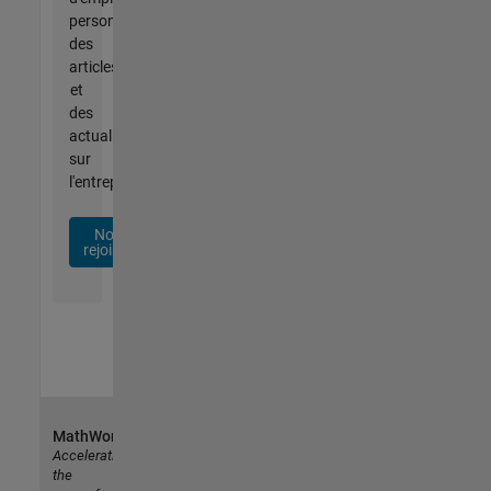
personnalisées,
des
articles
et
des
actualités
sur
l'entreprise.
Nous
rejoindre
MathWorks
Accelerating
the