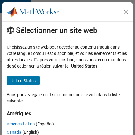
Passer au contenu
Votre
carrière
Sélectionner un site web
chez
MathWorks
Choisissez un site web pour accéder au contenu traduit dans
votre langue (lorsqu'il est disponible) et voir les événements et les
Accueil
Explorer nos opportunités
Adresses de nos bureaux
Étudi
offres locales. D’après votre position, nous vous recommandons
Activer/désactiver l'affichage du menu d
de sélectionner la région suivante :
United States
.
Contenu principal
FILTRER PAR
United States
Support avancé
+
3
Globalisation
Vous pouvez également sélectionner un site web dans la liste
suivante :
Ingénierie des versions
Applications et services web
Amériques
Actuellement,
América Latina
(Español)
il n’y a
Canada
(English)
aucune