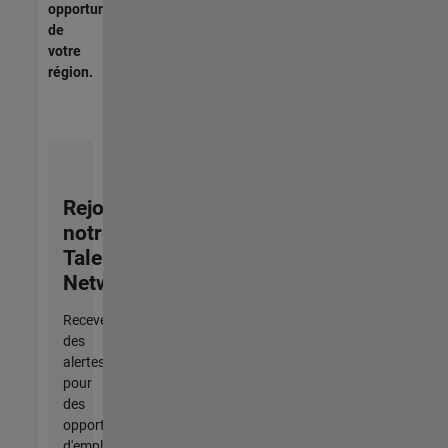
opportunités
de
votre
région.
Rejoignez
notre
Talent
Network
Recevez
des
alertes
pour
des
opportunités
d'emploi