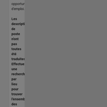
opportunités
d'emploi.
Les
descriptions
de
poste
n’ont
pas
toutes
été
traduites.
Effectuez
une
recherche
par
lieu
pour
trouver
l’ensemble
des