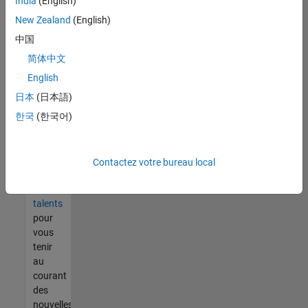
India
(English)
tout
vous
New Zealand
(English)
ne
中国
trouvez
简体中文
pas
d'offre
English
qui
日本
(日本語)
corresponde
한국
(한국어)
à vos
qualifications,
rejoignez
notre
Contactez votre bureau local
réseau
de
talents
pour
vous
tenir
au
courant
des
nouvelles