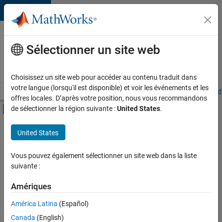
Passer au contenu
Votre
carrière
Sélectionner un site web
chez
MathWorks
Choisissez un site web pour accéder au contenu traduit dans
votre langue (lorsqu'il est disponible) et voir les événements et les
Accueil
Explorer nos opportunités
Adresses de nos bureaux
Étudi
offres locales. D’après votre position, nous vous recommandons
Activer/désactiver l'affichage du menu d
de sélectionner la région suivante :
United States
.
Contenu principal
FILTRER PAR
United States
Support avancé
+
4
Globalisation
Vous pouvez également sélectionner un site web dans la liste
suivante :
Ingénierie de la qualité
Ingénierie des versions
Amériques
Ingénierie des processus logiciels
América Latina
(Español)
Trier par
Canada
(English)