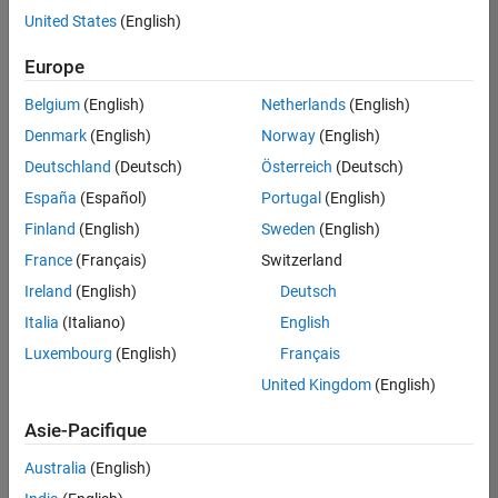
United States
(English)
Enregistrer
les offres
d’emploi
sélectionnées
Europe
Belgium
(English)
Netherlands
(English)
Les
Denmark
(English)
Norway
(English)
descriptions
Deutschland
(Deutsch)
Österreich
(Deutsch)
de
España
(Español)
Portugal
(English)
poste
n’ont
Finland
(English)
Sweden
(English)
pas
France
(Français)
Switzerland
toutes
Ireland
(English)
Deutsch
été
traduites.
Italia
(Italiano)
English
Effectuez
Luxembourg
(English)
Français
une
United Kingdom
(English)
recherche
par
Asie-Pacifique
lieu
pour
Australia
(English)
trouver