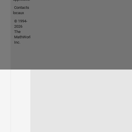
Contacts
locaux
© 1994-
2026
The
MathWorks,
Inc.