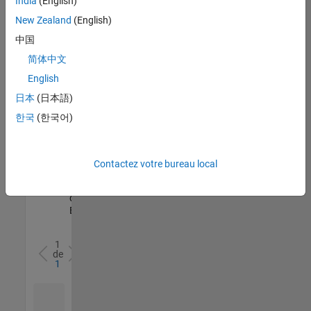
India
(English)
l’ensemble
New Zealand
(English)
des
opportunités
中国
de
简体中文
votre
English
région.
日本
(日本語)
한국
(한국어)
Senior Software Quality Engineer
Senior
Software
Quality
Engineer
Contactez votre bureau local
FR-Meudon
|
Ingénierie de la
qualité |
Expérimenté(e)
1
de
1