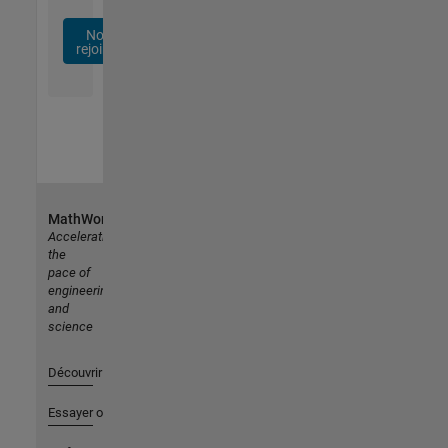
Nous
rejoindre
MathWorks
Accelerating
the
pace of
engineering
and
science
Découvrir les produits
Essayer ou acheter