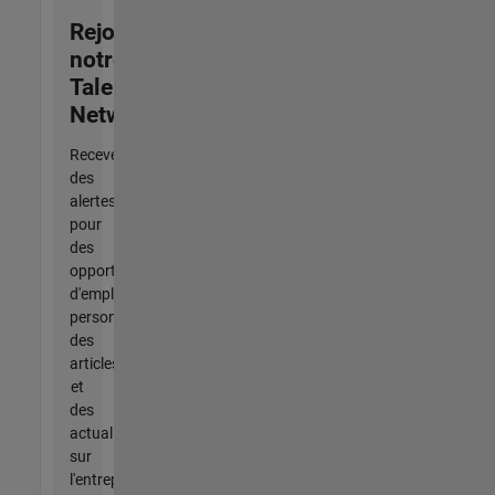
Rejoignez
notre
Talent
Network
Recevez
des
alertes
pour
des
opportunités
d'emploi
personnalisées,
des
articles
et
des
actualités
sur
l'entreprise.