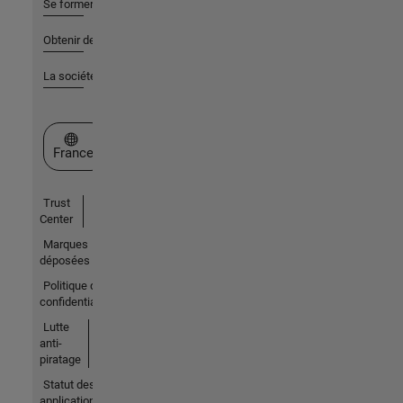
Se former
Obtenir de l'aide
La société
Sélectionner un site web
France
Trust
Center
Marques
déposées
Politique de
confidentialité
Lutte
anti-
piratage
Statut des
applications