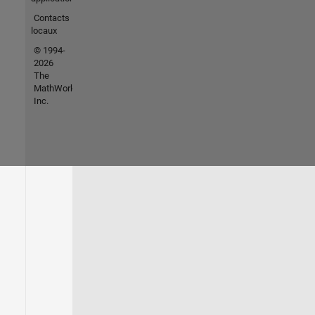
Contacts
locaux
© 1994-
2026
The
MathWorks,
Inc.