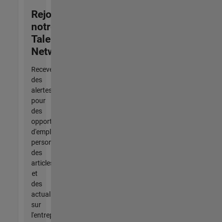
Rejoignez
notre
Talent
Network
Recevez
des
alertes
pour
des
opportunités
d'emploi
personnalisées,
des
articles
et
des
actualités
sur
l'entreprise.