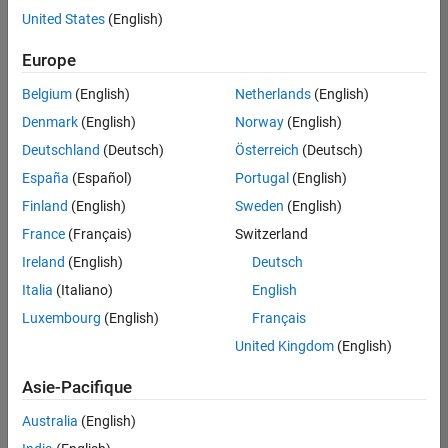
United States
(English)
Enregistrer
les offres
d’emploi
sélectionnées
Europe
Belgium
(English)
Netherlands
(English)
Les
Denmark
(English)
Norway
(English)
descriptions
Deutschland
(Deutsch)
Österreich
(Deutsch)
de
España
(Español)
Portugal
(English)
poste
n’ont
Finland
(English)
Sweden
(English)
pas
France
(Français)
Switzerland
toutes
Ireland
(English)
Deutsch
été
traduites.
Italia
(Italiano)
English
Effectuez
Luxembourg
(English)
Français
une
United Kingdom
(English)
recherche
par
Asie-Pacifique
lieu
pour
Australia
(English)
trouver