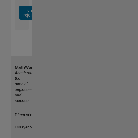
Nous
rejoindre
MathWorks
Accelerating
the
pace of
engineering
and
science
Découvrir les produits
Essayer ou acheter