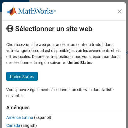
Passer au contenu
Votre
carrière
Sélectionner un site web
chez
MathWorks
Choisissez un site web pour accéder au contenu traduit dans
votre langue (lorsqu'il est disponible) et voir les événements et les
Accueil
Explorer nos opportunités
Adresses de nos bureaux
Étudi
offres locales. D’après votre position, nous vous recommandons
Activer/désactiver l'affichage du menu d
de sélectionner la région suivante :
United States
.
Contenu principal
FILTRER PAR
United States
Support avancé
+
4
Applications et outils commerciaux
Vous pouvez également sélectionner un site web dans la liste
suivante :
Technologies de l’information
Gestion des programmes
Amériques
Ingénierie de la qualité
América Latina
(Español)
Trier par
Canada
(English)