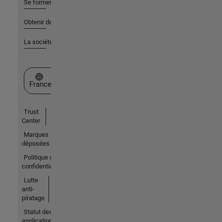
Se former
Obtenir de l'aide
La société
Sélectionner un site web
France
Trust
Center
Marques
déposées
Politique de
confidentialité
Lutte
anti-
piratage
Statut des
applications