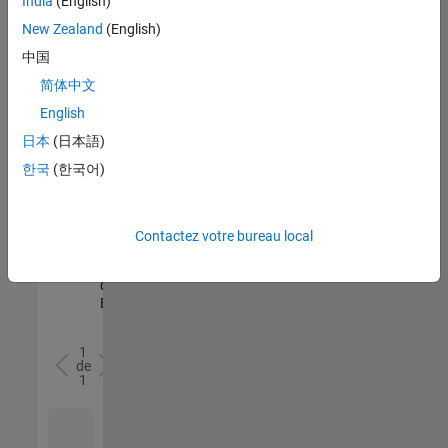
India
(English)
l’ensemble
New Zealand
(English)
des
opportunités
中国
de
简体中文
votre
English
région.
日本
(日本語)
한국
(한국어)
Senior Software Quality Engineer
Senior
Software
Quality
Engineer
Contactez votre bureau local
FR-Meudon
|
Ingénierie de la
qualité |
Expérimenté(e)
1
de
1