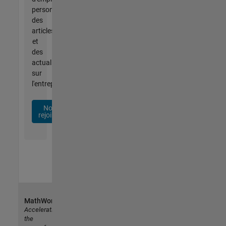
personnalisées,
des
articles
et
des
actualités
sur
l'entreprise.
Nous
rejoindre
MathWorks
Accelerating
the