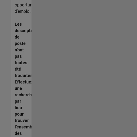
opportunités
d'emploi.
Les
descriptions
de
poste
n’ont
pas
toutes
été
traduites.
Effectuez
une
recherche
par
lieu
pour
trouver
l’ensemble
des