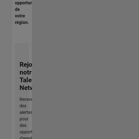
opportunités
de
votre
région.
Rejoignez
notre
Talent
Network
Recevez
des
alertes
pour
des
opportunités
d'emploi