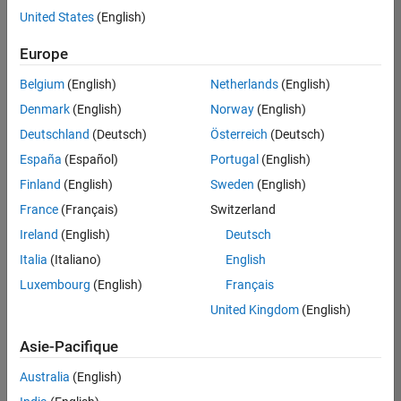
offre
United States
(English)
d'emploi
disponible
Europe
correspondant
à vos
Belgium
(English)
Netherlands
(English)
critères
Denmark
(English)
Norway
(English)
de
recherche.
Deutschland
(Deutsch)
Österreich
(Deutsch)
Vous
España
(Español)
Portugal
(English)
pouvez
Finland
(English)
Sweden
(English)
élargir
France
(Français)
Switzerland
votre
recherche
Ireland
(English)
Deutsch
ou
Italia
(Italiano)
English
afficher
Luxembourg
(English)
Français
l’ensemble
des
United Kingdom
(English)
offres
Asie-Pacifique
d'emploi
.
Si
Australia
(English)
malgré