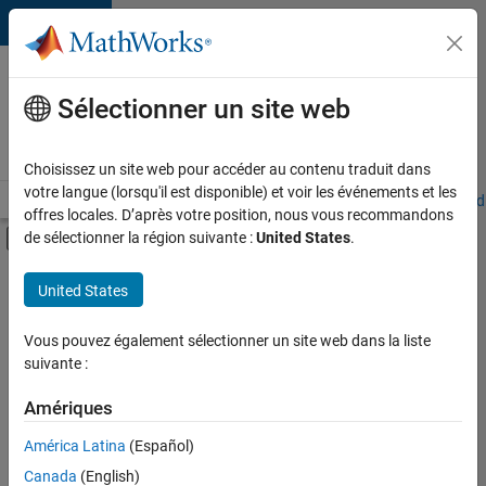
Passer au contenu
Votre
carrière
Sélectionner un site web
chez
MathWorks
Choisissez un site web pour accéder au contenu traduit dans
votre langue (lorsqu'il est disponible) et voir les événements et les
Accueil
Explorer nos opportunités
Adresses de nos bureaux
Étudi
offres locales. D’après votre position, nous vous recommandons
Activer/désactiver l'affichage du menu d
de sélectionner la région suivante :
United States
.
Contenu principal
FILTRER PAR
United States
Programme destiné aux nouvelles carrières (EDG)
+
4
Support avancé
Vous pouvez également sélectionner un site web dans la liste
suivante :
Applications et outils commerciaux
Technologies de l’information
Amériques
Gestion des programmes
Actuellement,
América Latina
(Español)
il n’y a
Canada
(English)
aucune