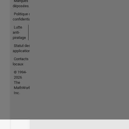
Marques
déposées
Politique de
confidentialité
Lutte
anti-
piratage
Statut des
applications
Contacts
locaux
© 1994-
2026
The
MathWorks,
Inc.