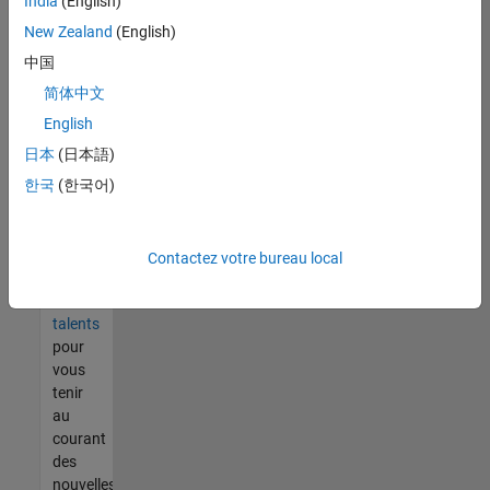
India
(English)
tout
vous
New Zealand
(English)
ne
中国
trouvez
简体中文
pas
d'offre
English
qui
日本
(日本語)
corresponde
한국
(한국어)
à vos
qualifications,
rejoignez
notre
Contactez votre bureau local
réseau
de
talents
pour
vous
tenir
au
courant
des
nouvelles