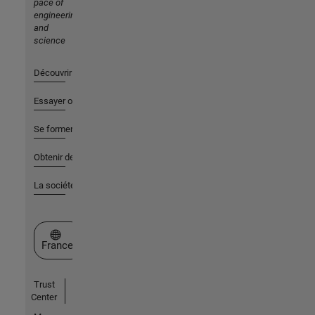
pace of
engineering
and
science
Découvrir les produits
Essayer ou acheter
Se former
Obtenir de l'aide
La société
Sélectionner un site web
France
Trust
Center