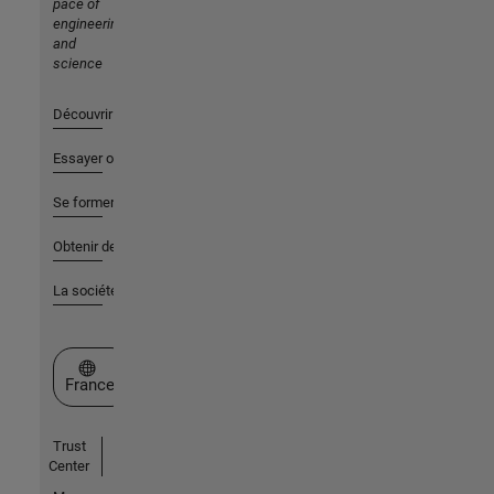
pace of
engineering
and
science
Découvrir les produits
Essayer ou acheter
Se former
Obtenir de l'aide
La société
Sélectionner un site web
France
Trust
Center