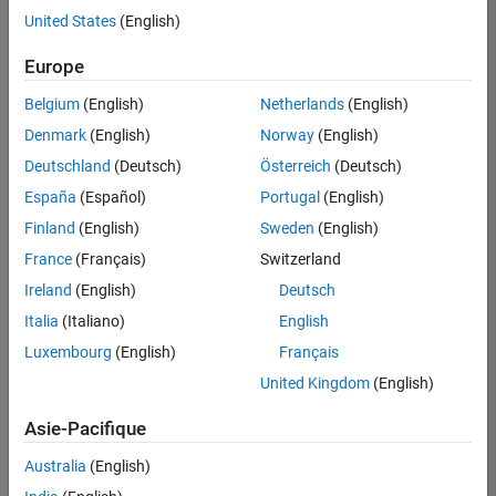
offre
United States
(English)
d'emploi
disponible
Europe
correspondant
à vos
Belgium
(English)
Netherlands
(English)
critères
Denmark
(English)
Norway
(English)
de
recherche.
Deutschland
(Deutsch)
Österreich
(Deutsch)
Vous
España
(Español)
Portugal
(English)
pouvez
Finland
(English)
Sweden
(English)
élargir
France
(Français)
Switzerland
votre
recherche
Ireland
(English)
Deutsch
ou
Italia
(Italiano)
English
afficher
Luxembourg
(English)
Français
l’ensemble
des
United Kingdom
(English)
offres
Asie-Pacifique
d'emploi
.
Si
Australia
(English)
malgré