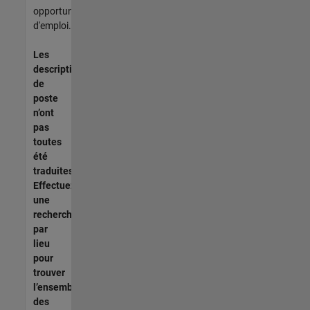
opportunités
d'emploi.
Les
descriptions
de
poste
n’ont
pas
toutes
été
traduites.
Effectuez
une
recherche
par
lieu
pour
trouver
l’ensemble
des