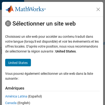
Passer au contenu
Votre
carrière
Sélectionner un site web
chez
MathWorks
Choisissez un site web pour accéder au contenu traduit dans
votre langue (lorsqu'il est disponible) et voir les événements et les
Accueil
Explorer nos opportunités
Adresses de nos bureaux
Étudi
offres locales. D’après votre position, nous vous recommandons
Activer/désactiver l'affichage du menu d
de sélectionner la région suivante :
United States
.
Contenu principal
FILTRER PAR
United States
Support avancé
+
3
Applications et outils commerciaux
Vous pouvez également sélectionner un site web dans la liste
suivante :
Globalisation
Ingénierie des versions
Amériques
Actuellement,
América Latina
(Español)
il n’y a
Canada
(English)
aucune