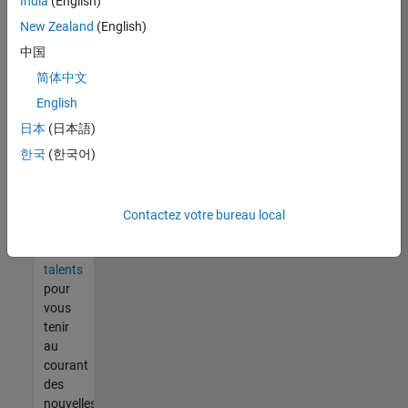
India
(English)
tout
vous
New Zealand
(English)
ne
中国
trouvez
简体中文
pas
d'offre
English
qui
日本
(日本語)
corresponde
한국
(한국어)
à vos
qualifications,
rejoignez
notre
Contactez votre bureau local
réseau
de
talents
pour
vous
tenir
au
courant
des
nouvelles