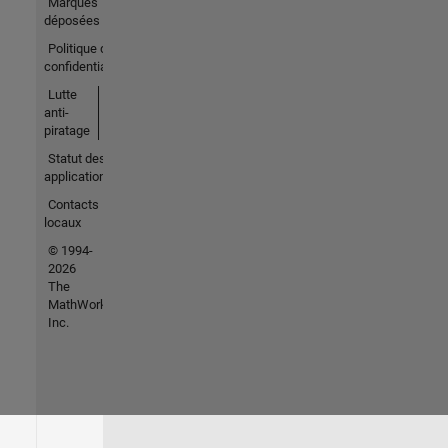
Marques
déposées
Politique de
confidentialité
Lutte
anti-
piratage
Statut des
applications
Contacts
locaux
© 1994-
2026
The
MathWorks,
Inc.