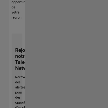
opportunités
de
votre
région.
Rejoignez
notre
Talent
Network
Recevez
des
alertes
pour
des
opportunités
d'emploi