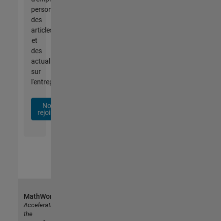
personnalisées,
des
articles
et
des
actualités
sur
l'entreprise.
Nous
rejoindre
MathWorks
Accelerating
the