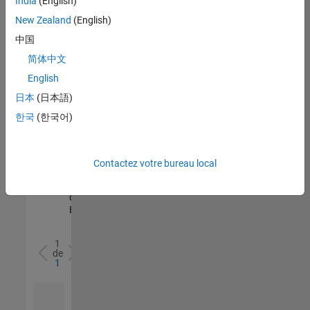
India
(English)
l’ensemble
New Zealand
(English)
des
opportunités
中国
de
简体中文
votre
English
région.
日本
(日本語)
한국
(한국어)
Senior Software Quality Engineer
Senior
Software
Quality
Engineer
Contactez votre bureau local
FR-Meudon
|
Ingénierie de la
qualité |
Expérimenté(e)
1
de
1