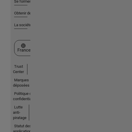
Se former
Obtenir de l'aide
La société
Sélectionner un site web
France
Trust
Center
Marques
déposées
Politique de
confidentialité
Lutte
anti-
piratage
Statut des
applications