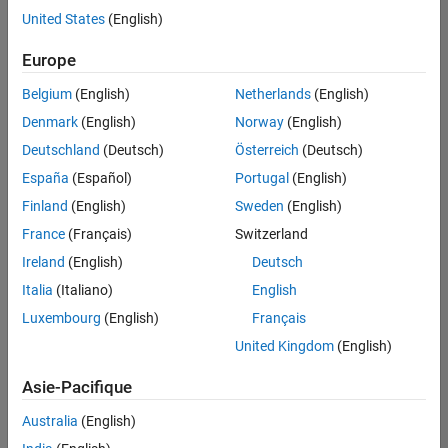
United States
(English)
Enregistrer
les offres
d’emploi
sélectionnées
Europe
Belgium
(English)
Netherlands
(English)
Les
Denmark
(English)
Norway
(English)
descriptions
Deutschland
(Deutsch)
Österreich
(Deutsch)
de
España
(Español)
Portugal
(English)
poste
n’ont
Finland
(English)
Sweden
(English)
pas
France
(Français)
Switzerland
toutes
Ireland
(English)
Deutsch
été
traduites.
Italia
(Italiano)
English
Effectuez
Luxembourg
(English)
Français
une
United Kingdom
(English)
recherche
par
Asie-Pacifique
lieu
pour
Australia
(English)
trouver