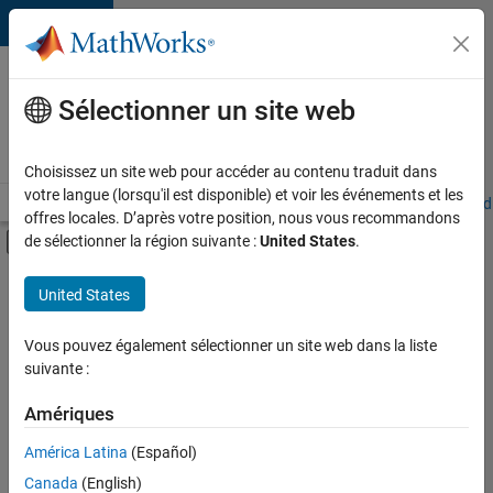
Passer au contenu
Votre
carrière
Sélectionner un site web
chez
MathWorks
Choisissez un site web pour accéder au contenu traduit dans
votre langue (lorsqu'il est disponible) et voir les événements et les
Accueil
Explorer nos opportunités
Adresses de nos bureaux
Étudi
offres locales. D’après votre position, nous vous recommandons
Activer/désactiver l'affichage du menu d
de sélectionner la région suivante :
United States
.
Contenu principal
FILTRER PAR
United States
Support avancé
+
3
Applications et outils commerciaux
Vous pouvez également sélectionner un site web dans la liste
suivante :
Ingénierie de la qualité
Ingénierie des versions
Amériques
América Latina
(Español)
Trier par
Canada
(English)