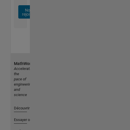
Nous
rejoindre
MathWorks
Accelerating
the
pace of
engineering
and
science
Découvrir les produits
Essayer ou acheter