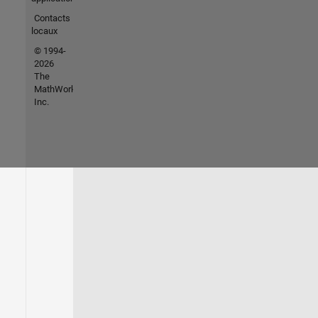
Contacts
locaux
© 1994-
2026
The
MathWorks,
Inc.