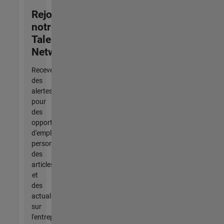
Rejoignez
notre
Talent
Network
Recevez
des
alertes
pour
des
opportunités
d'emploi
personnalisées,
des
articles
et
des
actualités
sur
l'entreprise.