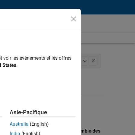
t voir les événements et les offres
sus logiciels
+
1
d States
.
Asie-Pacifique
Australia
(English)
 recherche par lieu pour trouver l’ensemble des
India
(English)