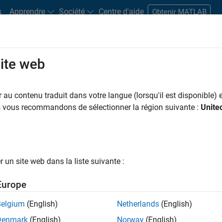
s
Apprendre
Société
Centre d'aide
Obtenir MATLAB
site web
s bureaux
Étudiants et carrières
Ressources
Compte candidat
au contenu traduit dans votre langue (lorsqu'il est disponible) e
 PAR
Ingénierie de la qualité
Ingénierie des versions
Ingénierie des proces
us vous recommandons de sélectionner la région suivante :
Unite
Applications et services web
ar
un site web dans la liste suivante :
er les offres d’emploi
sélectionnées
Europe
Belgium
(English)
Netherlands
(English)
riptions de poste n’ont pas toutes été traduites. Effectuez une
Denmark
(English)
Norway
(English)