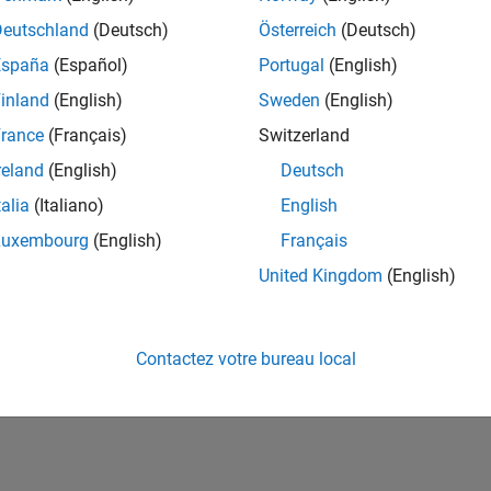
ités de votre région.
Deutschland
(Deutsch)
Österreich
(Deutsch)
España
(Español)
Portugal
(English)
or Software Quality Engineer
Senior Software Quality Engineer
inland
(English)
Sweden
(English)
FR-Meudon
| Ingénierie de la qualité | Expérimenté(e)
rance
(Français)
Switzerland
Leverage your C/C++ development skills to design and develop te
automated test suites, Hands-on testing for Polyspace.
reland
(English)
Deutsch
talia
(Italiano)
English
e
1
Luxembourg
(English)
Français
United Kingdom
(English)
Rejo
Recevez 
Contactez votre bureau local
personn