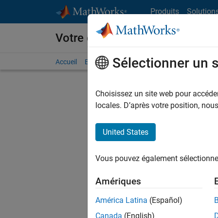
Passer au contenu
Produits
Solution
Votre carrière chez MathWorks
Sélectionner un 
Accueil
Explorer nos opportunités
Adresses de no
Choisissez un site web pour accéder 
FILTRER
locales. D’après votre position, no
United States
Trier p
Vous pouvez également sélectionner 
Enregistr
Amériques
América Latina
(Español)
Les desc
Canada
(English)