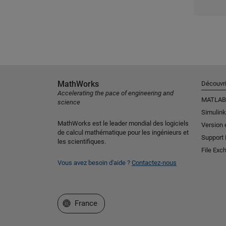
MathWorks
Découvri
Accelerating the pace of engineering and
MATLAB
science
Simulink
MathWorks est le leader mondial des logiciels
Version 
de calcul mathématique pour les ingénieurs et
Support
les scientifiques.
File Exc
Vous avez besoin d'aide ?
Contactez-nous
Sélectionner un site web
France