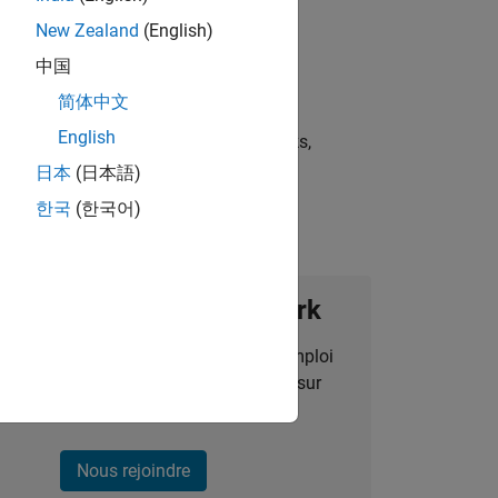
New Zealand
(English)
中国
简体中文
English
st strategies, scalable test frameworks,
日本
(日本語)
한국
(한국어)
ignez notre Talent Network
des alertes pour des opportunités d'emploi
alisées, des articles et des actualités sur
l'entreprise.
Nous rejoindre