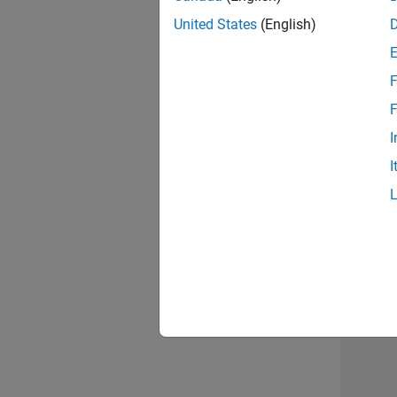
opportun
United States
(English)
Seni
F
F
I
I
1 d