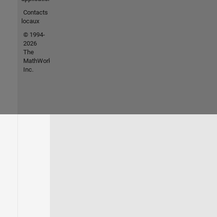
Contacts
locaux
© 1994-
2026
The
MathWorks,
Inc.