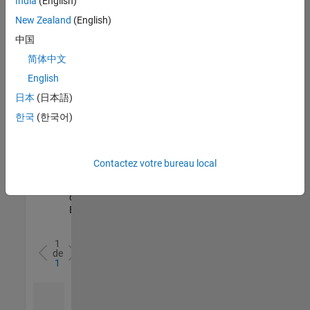
India
(English)
l’ensemble
New Zealand
(English)
des
opportunités
中国
de
简体中文
votre
English
région.
日本
(日本語)
한국
(한국어)
Senior Software Quality Engineer
Senior
Software
Quality
Engineer
Contactez votre bureau local
FR-Meudon
|
Ingénierie de la
qualité |
Expérimenté(e)
1
de
1