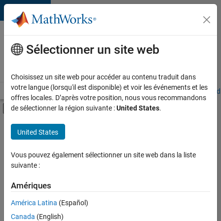
Passer au contenu
Votre
carrière
Sélectionner un site web
chez
MathWorks
Choisissez un site web pour accéder au contenu traduit dans
votre langue (lorsqu'il est disponible) et voir les événements et les
Accueil
Explorer nos opportunités
Adresses de nos bureaux
Étudi
offres locales. D’après votre position, nous vous recommandons
Activer/désactiver l'affichage du menu d
de sélectionner la région suivante :
United States
.
Contenu principal
FILTRER PAR
United States
Applications et outils commerciaux
+
3
Infrastructure et architecture
Vous pouvez également sélectionner un site web dans la liste
suivante :
Ingénierie de la qualité
Rédaction technique
Amériques
América Latina
(Español)
Trier par
Canada
(English)