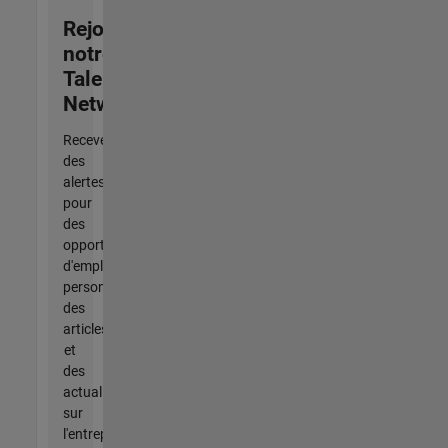
Rejoignez
notre
Talent
Network
Recevez
des
alertes
pour
des
opportunités
d'emploi
personnalisées,
des
articles
et
des
actualités
sur
l'entreprise.