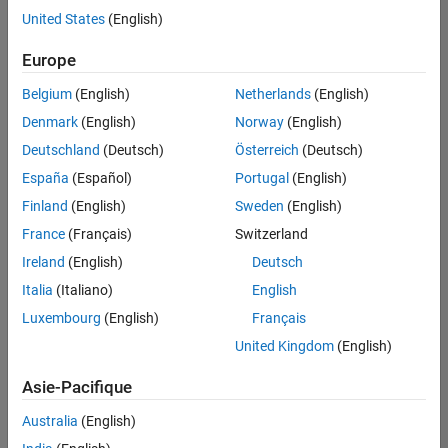
United States
(English)
Enregistrer
les offres
d’emploi
sélectionnées
Europe
Belgium
(English)
Netherlands
(English)
Les
Denmark
(English)
Norway
(English)
descriptions
Deutschland
(Deutsch)
Österreich
(Deutsch)
de
España
(Español)
Portugal
(English)
poste
n’ont
Finland
(English)
Sweden
(English)
pas
France
(Français)
Switzerland
toutes
Ireland
(English)
Deutsch
été
traduites.
Italia
(Italiano)
English
Effectuez
Luxembourg
(English)
Français
une
United Kingdom
(English)
recherche
par
Asie-Pacifique
lieu
pour
Australia
(English)
trouver