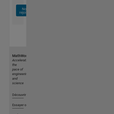
Nous
rejoindre
MathWorks
Accelerating
the
pace of
engineering
and
science
Découvrir les produits
Essayer ou acheter