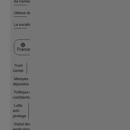
Se former
Obtenir de l'aide
La société
Sélectionner un site web
France
Trust
Center
Marques
déposées
Politique de
confidentialité
Lutte
anti-
piratage
Statut des
applications