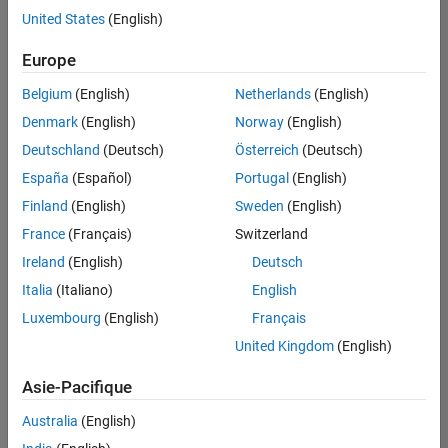
United States
(English)
Enregistrer
les offres
d’emploi
sélectionnées
Europe
Belgium
(English)
Netherlands
(English)
Les
Denmark
(English)
Norway
(English)
descriptions
Deutschland
(Deutsch)
Österreich
(Deutsch)
de
España
(Español)
Portugal
(English)
poste
n’ont
Finland
(English)
Sweden
(English)
pas
France
(Français)
Switzerland
toutes
Ireland
(English)
Deutsch
été
traduites.
Italia
(Italiano)
English
Effectuez
Luxembourg
(English)
Français
une
United Kingdom
(English)
recherche
par
Asie-Pacifique
lieu
pour
Australia
(English)
trouver