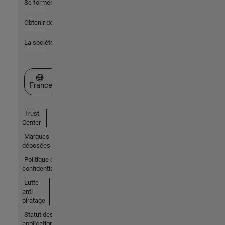
Se former
Obtenir de l'aide
La société
Sélectionner un site web
France
Trust
Center
Marques
déposées
Politique de
confidentialité
Lutte
anti-
piratage
Statut des
applications