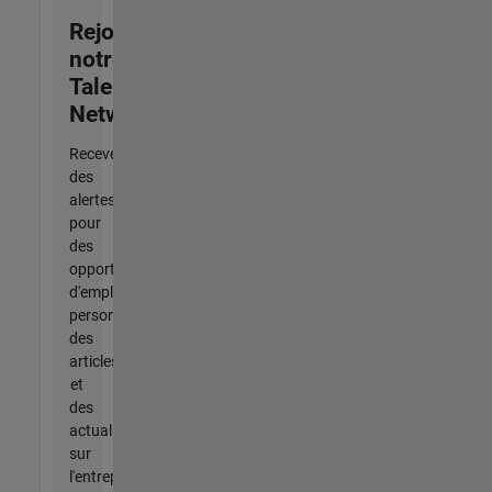
Rejoignez
notre
Talent
Network
Recevez
des
alertes
pour
des
opportunités
d'emploi
personnalisées,
des
articles
et
des
actualités
sur
l'entreprise.