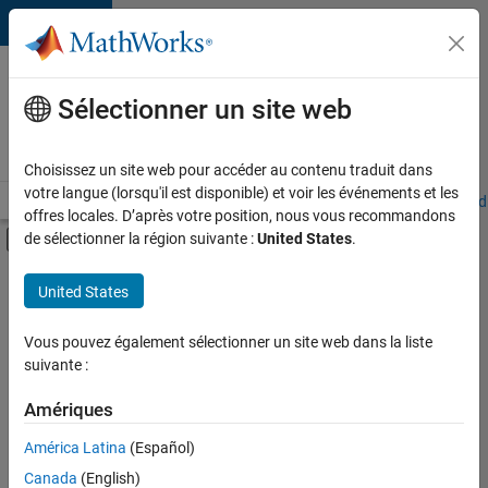
Passer au contenu
Votre
carrière
Sélectionner un site web
chez
MathWorks
Choisissez un site web pour accéder au contenu traduit dans
votre langue (lorsqu'il est disponible) et voir les événements et les
Accueil
Explorer nos opportunités
Adresses de nos bureaux
Étudi
offres locales. D’après votre position, nous vous recommandons
Activer/désactiver l'affichage du menu d
de sélectionner la région suivante :
United States
.
Contenu principal
FILTRER PAR
United States
Développement de produits
+
4
Gestion des programmes
Vous pouvez également sélectionner un site web dans la liste
suivante :
Ingénierie de la qualité
Ingénierie des processus logiciels
Amériques
Rédaction technique
América Latina
(Español)
Trier par
Canada
(English)