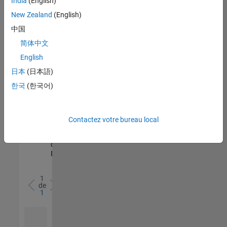
India
(English)
l’ensemble
New Zealand
(English)
des
opportunités
中国
de
简体中文
votre
English
région.
日本
(日本語)
한국
(한국어)
Senior Software Quality Engineer
Senior
Software
Quality
Engineer
Contactez votre bureau local
FR-Meudon
|
Ingénierie de la
qualité |
Expérimenté(e)
1
de
1