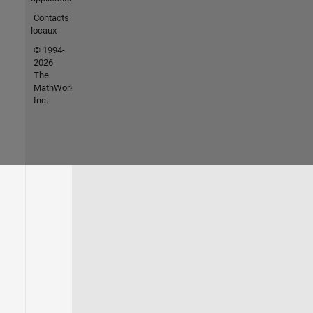
Contacts
locaux
© 1994-
2026
The
MathWorks,
Inc.