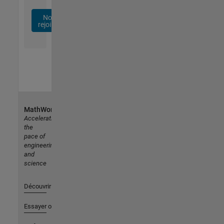
Nous
rejoindre
MathWorks
Accelerating
the
pace of
engineering
and
science
Découvrir les produits
Essayer ou acheter