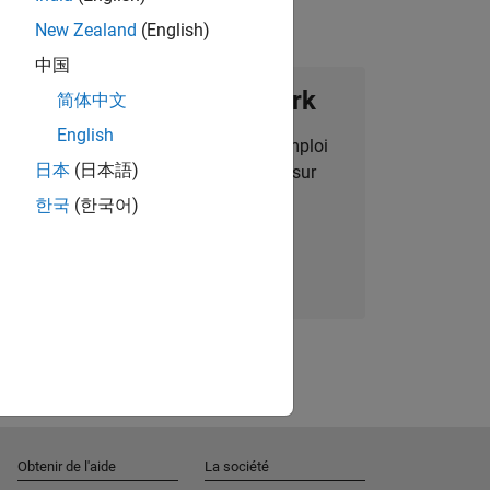
New Zealand
(English)
中国
ignez notre Talent Network
简体中文
English
des alertes pour des opportunités d'emploi
日本
(日本語)
alisées, des articles et des actualités sur
l'entreprise.
한국
(한국어)
Nous rejoindre
Obtenir de l'aide
La société