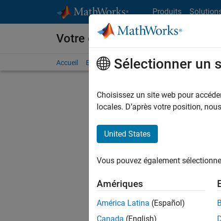
Passer au contenu
Produits
Solution
Votre carrière chez MathWorks
Sélectionner un 
Accueil
Explorer nos opportunités
Adresses de no
Choisissez un site web pour accéder 
locales. D’après votre position, no
United States
Actuell
Vous pou
Vous pouvez également sélectionner 
d'offre q
opportun
Amériques
Les desc
América Latina
(Español)
opportun
Canada
(English)