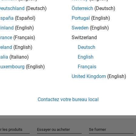
Deutschland
(Deutsch)
Österreich
(Deutsch)
España
(Español)
Portugal
(English)
Rejo
inland
(English)
Sweden
(English)
rance
(Français)
Switzerland
Recevez 
reland
(English)
Deutsch
personn
talia
(Italiano)
English
Luxembourg
(English)
Français
United Kingdom
(English)
Contactez votre bureau local
r les produits
Essayer ou acheter
Se former