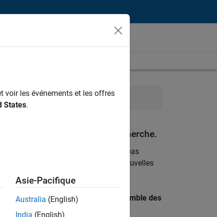
t voir les événements et les offres
e
d States
.
espondant à vos critères de recherche.
emploi
. Si malgré tout vous ne trouvez pas
ents
pour vous tenir au courant des nouvelles
Asie-Pacifique
 recherche par lieu pour trouver l’ensemble des
Australia
(English)
India
(English)