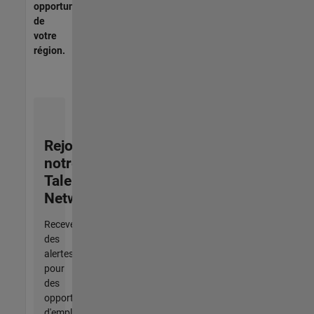
opportunités
de
votre
région.
Rejoignez
notre
Talent
Network
Recevez
des
alertes
pour
des
opportunités
d'emploi