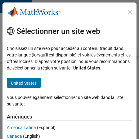
Passer au contenu
Votre
carrière
Sélectionner un site web
chez
MathWorks
Choisissez un site web pour accéder au contenu traduit dans
votre langue (lorsqu'il est disponible) et voir les événements et les
Accueil
Explorer nos opportunités
Adresses de nos bureaux
Étudi
offres locales. D’après votre position, nous vous recommandons
Activer/désactiver l'affichage du menu d
de sélectionner la région suivante :
United States
.
Contenu principal
FILTRER PAR
United States
Programme destiné aux nouvelles carrières (EDG)
+
2
Technologies de l’information
Vous pouvez également sélectionner un site web dans la liste
suivante :
Développement de produits
Amériques
Actuellement,
América Latina
(Español)
il n’y a
Canada
(English)
aucune