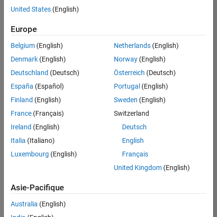
offre
United States
(English)
d'emploi
disponible
Europe
correspondant
à vos
Belgium
(English)
Netherlands
(English)
critères
Denmark
(English)
Norway
(English)
de
recherche.
Deutschland
(Deutsch)
Österreich
(Deutsch)
Vous
España
(Español)
Portugal
(English)
pouvez
Finland
(English)
Sweden
(English)
élargir
France
(Français)
Switzerland
votre
recherche
Ireland
(English)
Deutsch
ou
Italia
(Italiano)
English
afficher
Luxembourg
(English)
Français
l’ensemble
des
United Kingdom
(English)
offres
Asie-Pacifique
d'emploi
.
Si
Australia
(English)
malgré