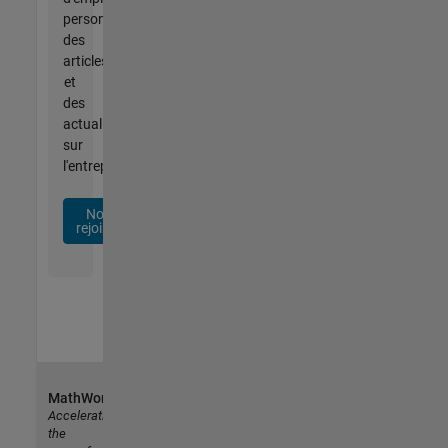
personnalisées,
des
articles
et
des
actualités
sur
l'entreprise.
Nous
rejoindre
MathWorks
Accelerating
the