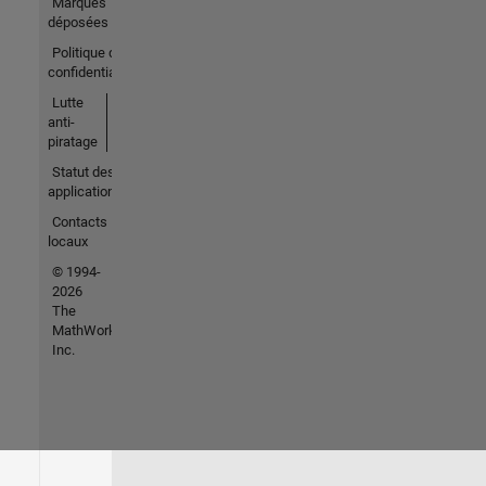
Marques
déposées
Politique de
confidentialité
Lutte
anti-
piratage
Statut des
applications
Contacts
locaux
© 1994-
2026
The
MathWorks,
Inc.