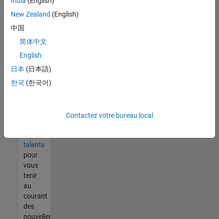
India
(English)
tout
vous
New Zealand
(English)
ne
中国
trouvez
简体中文
pas
d'offre
English
qui
日本
(日本語)
corresponde
한국
(한국어)
à vos
qualifications,
rejoignez
notre
Contactez votre bureau local
réseau
de
talents
pour
vous
tenir
au
courant
des
nouvelles