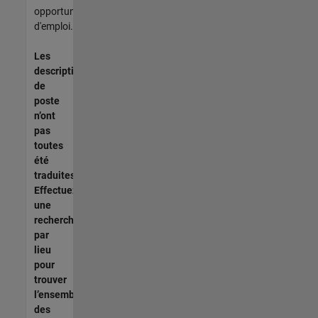
opportunités
d'emploi.
Les
descriptions
de
poste
n’ont
pas
toutes
été
traduites.
Effectuez
une
recherche
par
lieu
pour
trouver
l’ensemble
des