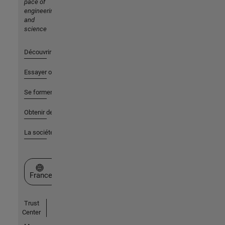
pace of
engineering
and
science
Découvrir les produits
Essayer ou acheter
Se former
Obtenir de l'aide
La société
Sélectionner un site web
France
Trust
Center