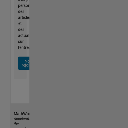
personnalisées,
des
articles
et
des
actualités
sur
l'entreprise.
Nous
rejoindre
MathWorks
Accelerating
the