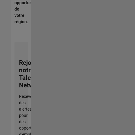
opportunités
de
votre
région.
Rejoignez
notre
Talent
Network
Recevez
des
alertes
pour
des
opportunités
d'emploi