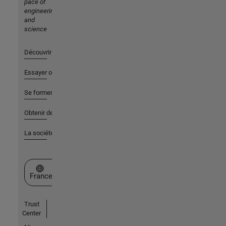
pace of
engineering
and
science
Découvrir les produits
Essayer ou acheter
Se former
Obtenir de l'aide
La société
Sélectionner un site web
France
Trust
Center