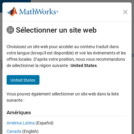
Passer au contenu
Votre
carrière
Sélectionner un site web
chez
MathWorks
Choisissez un site web pour accéder au contenu traduit dans
votre langue (lorsqu'il est disponible) et voir les événements et les
Accueil
Explorer nos opportunités
Adresses de nos bureaux
Étudi
offres locales. D’après votre position, nous vous recommandons
Activer/désactiver l'affichage du menu d
de sélectionner la région suivante :
United States
.
Contenu principal
FILTRER PAR
United States
Programme destiné aux nouvelles carrières (EDG)
+
2
Technologies de l’information
Vous pouvez également sélectionner un site web dans la liste
suivante :
Applications et services web
Amériques
Actuellement,
América Latina
(Español)
il n’y a
Canada
(English)
aucune