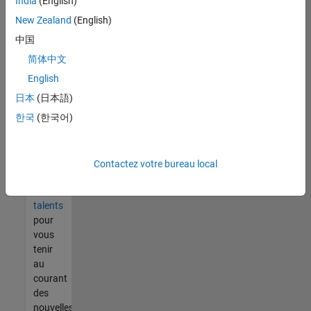
India
(English)
tout
vous
New Zealand
(English)
ne
中国
trouvez
简体中文
pas
d'offre
English
qui
日本
(日本語)
corresponde
한국
(한국어)
à vos
qualifications,
rejoignez
notre
Contactez votre bureau local
réseau
de
talents
pour
vous
tenir
au
courant
des
nouvelles