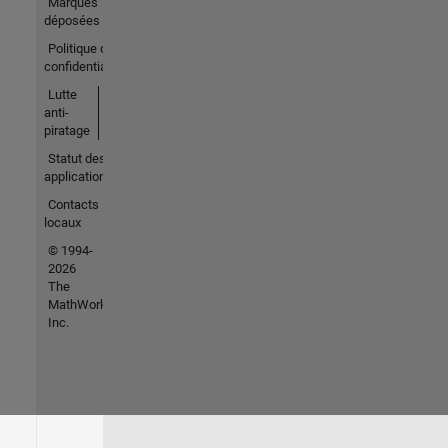
Marques
déposées
Politique de
confidentialité
Lutte
anti-
piratage
Statut des
applications
Contacts
locaux
© 1994-
2026
The
MathWorks,
Inc.