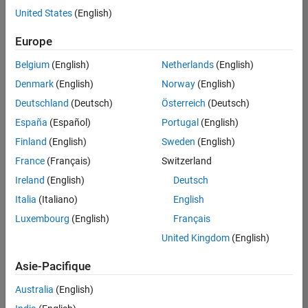
offre
United States
(English)
d'emploi
disponible
Europe
correspondant
à vos
Belgium
(English)
Netherlands
(English)
critères
Denmark
(English)
Norway
(English)
de
recherche.
Deutschland
(Deutsch)
Österreich
(Deutsch)
Vous
España
(Español)
Portugal
(English)
pouvez
Finland
(English)
Sweden
(English)
élargir
France
(Français)
Switzerland
votre
recherche
Ireland
(English)
Deutsch
ou
Italia
(Italiano)
English
afficher
Luxembourg
(English)
Français
l’ensemble
des
United Kingdom
(English)
offres
Asie-Pacifique
d'emploi
.
Si
Australia
(English)
malgré