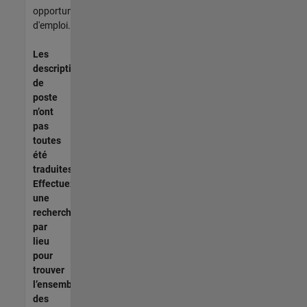
opportunités
d'emploi.
Les
descriptions
de
poste
n’ont
pas
toutes
été
traduites.
Effectuez
une
recherche
par
lieu
pour
trouver
l’ensemble
des