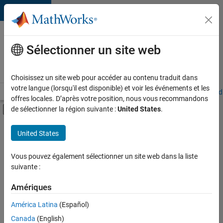
Passer au contenu
Votre
carrière
Sélectionner un site web
chez
MathWorks
Choisissez un site web pour accéder au contenu traduit dans
votre langue (lorsqu'il est disponible) et voir les événements et les
Accueil
Explorer nos opportunités
Adresses de nos bureaux
Étudi
offres locales. D’après votre position, nous vous recommandons
Activer/désactiver l'affichage du menu d
de sélectionner la région suivante :
United States
.
Contenu principal
FILTRER PAR
United States
Applications et outils commerciaux
+
3
Gestion des programmes
Vous pouvez également sélectionner un site web dans la liste
suivante :
Ingénierie de la qualité
Ingénierie des processus logiciels
Amériques
América Latina
(Español)
Trier par
Canada
(English)