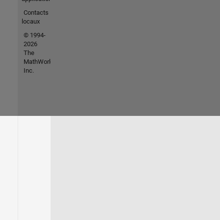
Contacts
locaux
© 1994-
2026
The
MathWorks,
Inc.