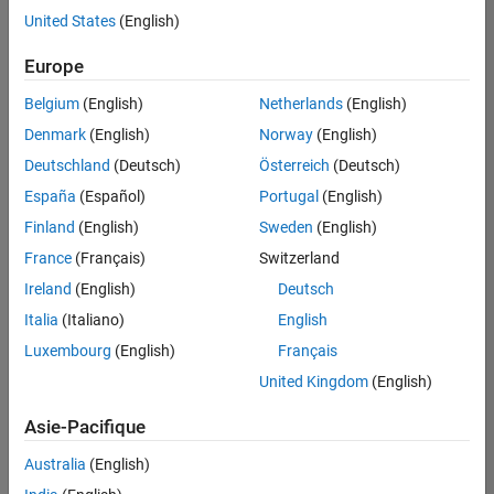
United States
(English)
Enregistrer
les offres
d’emploi
sélectionnées
Europe
Belgium
(English)
Netherlands
(English)
Les
Denmark
(English)
Norway
(English)
descriptions
Deutschland
(Deutsch)
Österreich
(Deutsch)
de
España
(Español)
Portugal
(English)
poste
n’ont
Finland
(English)
Sweden
(English)
pas
France
(Français)
Switzerland
toutes
Ireland
(English)
Deutsch
été
traduites.
Italia
(Italiano)
English
Effectuez
Luxembourg
(English)
Français
une
United Kingdom
(English)
recherche
par
Asie-Pacifique
lieu
pour
Australia
(English)
trouver