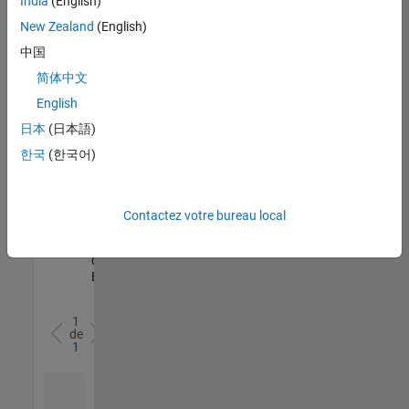
India
(English)
l’ensemble
New Zealand
(English)
des
opportunités
中国
de
简体中文
votre
English
région.
日本
(日本語)
한국
(한국어)
Senior Software Quality Engineer
Senior
Software
Quality
Engineer
Contactez votre bureau local
FR-Meudon
|
Ingénierie de la
qualité |
Expérimenté(e)
1
de
1