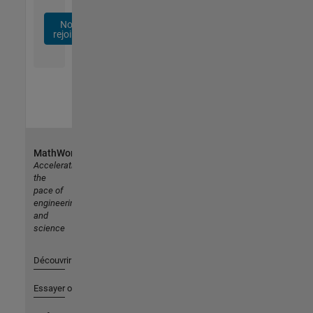
Nous
rejoindre
MathWorks
Accelerating
the
pace of
engineering
and
science
Découvrir les produits
Essayer ou acheter