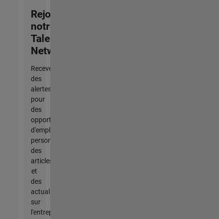
Rejoignez
notre
Talent
Network
Recevez
des
alertes
pour
des
opportunités
d'emploi
personnalisées,
des
articles
et
des
actualités
sur
l'entreprise.