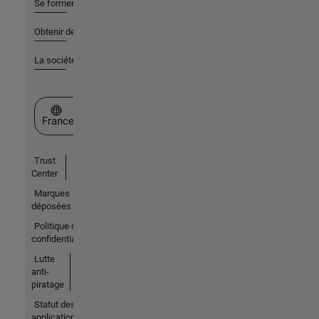
Se former
Obtenir de l'aide
La société
Sélectionner un site web
France
Trust
Center
Marques
déposées
Politique de
confidentialité
Lutte
anti-
piratage
Statut des
applications